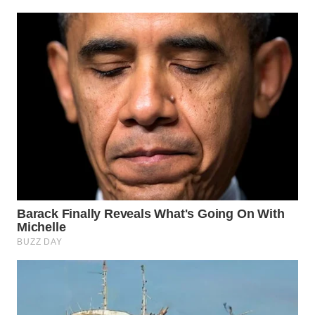
WN
TAPANULI
TENGAH
WN DELI
SERDANG
WN
TEBING
TINGGI
WN
PAKPAK
WN
KARAWANG
WN