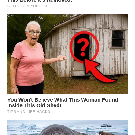
WN
MALUKU
WN
MALUT
WN
DAIRI
WN
DANAU
TOBA
WN
NIAS
WN