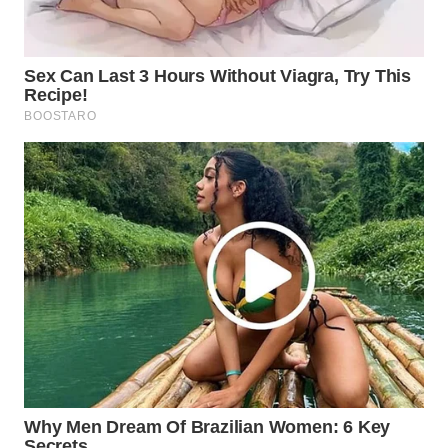
WN
INDRAMAYU
WN
KUNINGAN
WN
MAJALENGKA
WN
SUBANG
WN
SUKABUMI
WN
PURWAKARTA