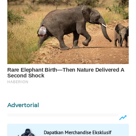
SURABAYA
WN
NATUNA
WN
BINTAN
WN
MANDALIKA
WN
LIKUPANG
Advertorial
WN
LABUANBAJO
WN
Dapatkan Merchandise Eksklusif
BORNEO