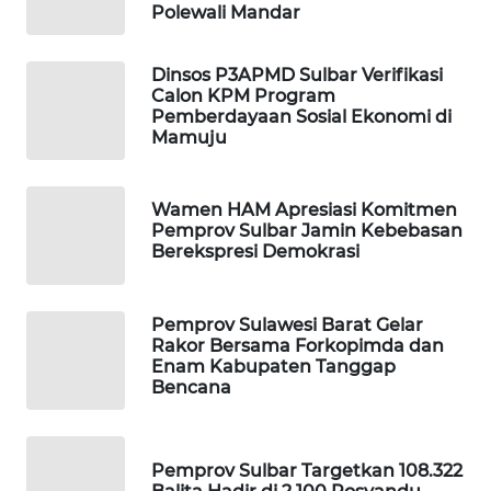
KONSUMEN
Polewali Mandar
WAHANA
Dinsos P3APMD Sulbar Verifikasi
LISTRIK
Calon KPM Program
Pemberdayaan Sosial Ekonomi di
Mamuju
WAHANA
TRAVEL
Wamen HAM Apresiasi Komitmen
WAHANA
Pemprov Sulbar Jamin Kebebasan
TV
Berekspresi Demokrasi
WAHANANEWS
Pemprov Sulawesi Barat Gelar
ID
Rakor Bersama Forkopimda dan
Enam Kabupaten Tanggap
WAHANANEWS
Bencana
CO ID
WAHANANEWS
Pemprov Sulbar Targetkan 108.322
NET