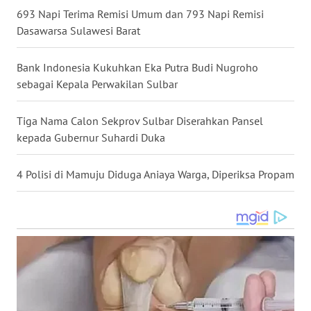
SULBAR
693 Napi Terima Remisi Umum dan 793 Napi Remisi
Dasawarsa Sulawesi Barat
WN
BABEL
Bank Indonesia Kukuhkan Eka Putra Budi Nugroho
sebagai Kepala Perwakilan Sulbar
WN
SUMBAR
Tiga Nama Calon Sekprov Sulbar Diserahkan Pansel
kepada Gubernur Suhardi Duka
WN
SUMSEL
4 Polisi di Mamuju Diduga Aniaya Warga, Diperiksa Propam
WN
BENGKULU
WN
LAMPUNG
WN
JATENG