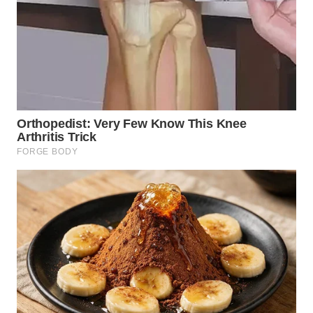
WN
NUSANTARA
WN
JOGJA
WN
JATIM
WN
BALI
WN
KALBAR
WN
KALTENG