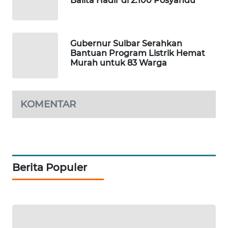
Balita Hadir di 2.100 Posyandu
WAHANA
SPORT
Gubernur Sulbar Serahkan
Bantuan Program Listrik Hemat
WAHANA
Murah untuk 83 Warga
UMKM
WAHANA
KOMENTAR
SELEB
WAHANA
PERSONA
Berita Populer
WAHANA
OTOMOTIF
WAHANA
HEALTH