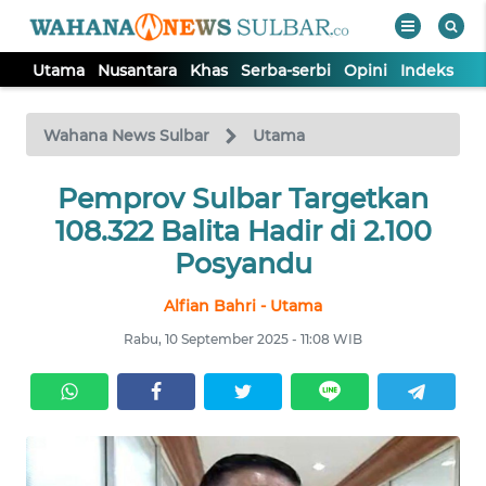
Utama
Nusantara
Khas
Serba-serbi
Opini
Indeks
WAHANA
Tutup
TV
Wahana News Sulbar
Utama
UTAMA
Pemprov Sulbar Targetkan
108.322 Balita Hadir di 2.100
NUSANTARA
Posyandu
Alfian Bahri - Utama
KHAS
Rabu, 10 September 2025 - 11:08 WIB
SERBA-
SERBI
OPINI