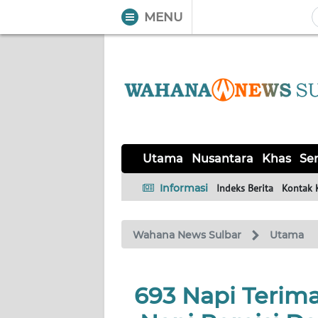
MENU
WAHANA
Tutup
TV
UTAMA
NUSANTARA
Utama
Nusantara
Khas
Ser
KHAS
Informasi
Indeks Berita
Kontak 
SERBA-
Wahana News Sulbar
Utama
SERBI
OPINI
693 Napi Terim
Informasi