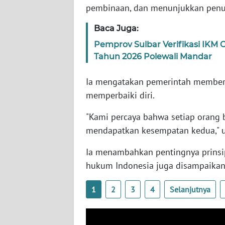
pembinaan, dan menunjukkan penuru
WN
SERAMBI
Baca Juga:
Pemprov Sulbar Verifikasi IKM
WN
Tahun 2026 Polewali Mandar
JAMBI
Ia mengatakan pemerintah member
WN
memperbaiki diri.
SULTRA
"Kami percaya bahwa setiap orang
WN
mendapatkan kesempatan kedua," u
NTB
Ia menambahkan pentingnya prinsi
WN
hukum Indonesia juga disampaikan
SULTENG
1
2
3
4
Selanjutnya
WN
SULBAR