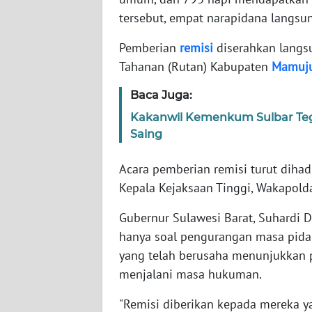
WN
tersebut, empat narapidana langsu
BANTEN
Pemberian
remisi
diserahkan langs
WN
Tahanan (Rutan) Kabupaten
Mamuj
NTT
Baca Juga:
WN
Kakanwil Kemenkum Sulbar Teg
KEPRI
Saing
WN
Acara pemberian remisi turut dihad
PAPUA
Kepala Kejaksaan Tinggi, Wakapolda
WN
Gubernur Sulawesi Barat, Suhardi
PAPUA
hanya soal pengurangan masa pida
BARAT
yang telah berusaha menunjukkan p
menjalani masa hukuman.
WN
RIAU
"Remisi diberikan kepada mereka y