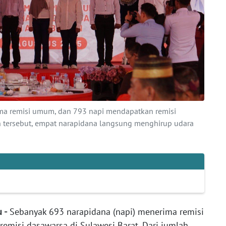
ma remisi umum, dan 793 napi mendapatkan remisi
ah tersebut, empat narapidana langsung menghirup udara
 -
Sebanyak 693 narapidana (napi) menerima remisi
misi dasawarsa di Sulawesi Barat. Dari jumlah