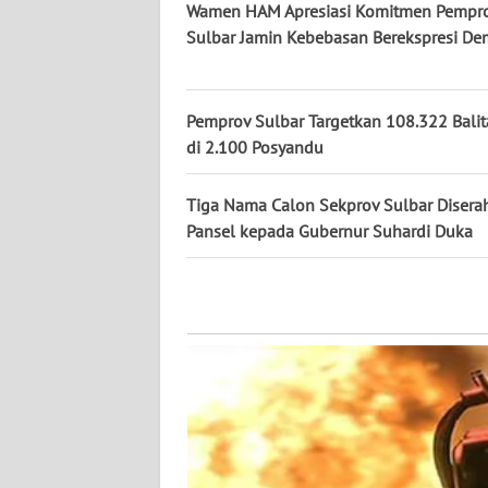
Wamen HAM Apresiasi Komitmen Pempr
WN
Sulbar Jamin Kebebasan Berekspresi De
KALTARA
WN
KALSEL
Pemprov Sulbar Targetkan 108.322 Balit
di 2.100 Posyandu
WN
KALTIM
Tiga Nama Calon Sekprov Sulbar Disera
Pansel kepada Gubernur Suhardi Duka
WN
SULSEL
WN
GORONTALO
WN
SULUT