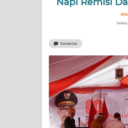
Napi Remisi Da
INDEKS
And
BERITA
Selasa
KONTAK
KAMI
Komentar
INFO
IKLAN
TENTANG
KAMI
PEDOMAN
MEDIA
SIBER
REDAKSI