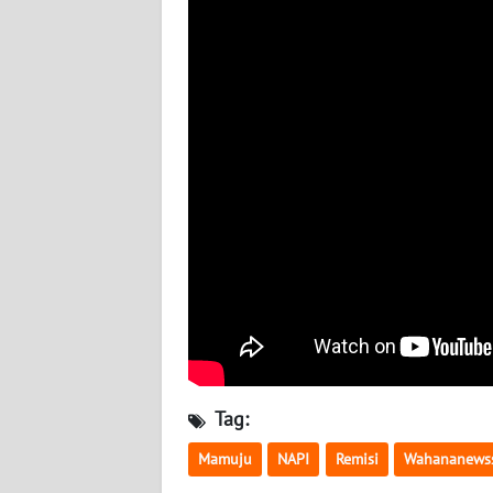
WN
BABEL
WN
SUMBAR
WN
SUMSEL
WN
BENGKULU
WN
LAMPUNG
Tag:
WN
JATENG
Mamuju
NAPI
Remisi
Wahananewss