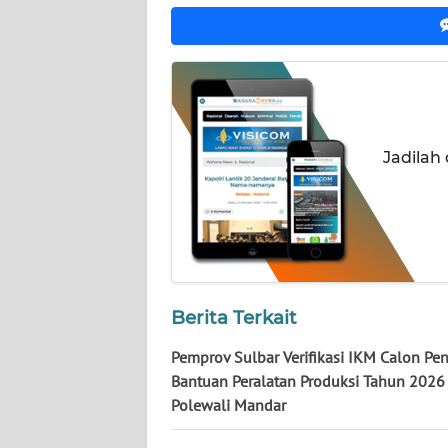
WN
NUSANTARA
WN
JOGJA
Jadilah
WN
JATIM
WN
BALI
WN
Berita Terkait
KALBAR
Pemprov Sulbar Verifikasi IKM Calon Pe
Bantuan Peralatan Produksi Tahun 2026
WN
Polewali Mandar
KALTENG