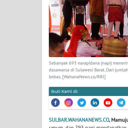
KARIR
DISCLAIMER
Wahana
News
Regional
Sebanyak 693 narapidana (napi) meneri
WN
dasawarsa di Sulawesi Barat. Dari juml
SUMUT
bebas. [WahanaNews.co/RRI]
WN
Ikuti Kami di:
JAKARTA
WN
JABAR
SULBAR.WAHANANEWS.CO
, Mamuju
umum, dan 793 napi mendapatkan re