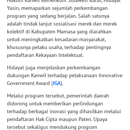
Hukum Kanwil Kemenkum Sulawesi Barat, Hidayat
SULBAR
Yasin, memaparkan sejumlah perkembangan
program yang sedang berjalan. Salah satunya
WN
BABEL
adalah tindak lanjut sosialisasi merek dan merek
kolektif di Kabupaten Mamasa yang diarahkan
WN
untuk meningkatkan kesadaran masyarakat,
SUMBAR
khususnya pelaku usaha, terhadap pentingnya
pendaftaran Kekayaan Intelektual.
WN
SUMSEL
Hidayat juga menjelaskan perkembangan
dukungan Kanwil terhadap pelaksanaan Innovative
WN
Government Award (
IGA
).
BENGKULU
Melalui program tersebut, pemerintah daerah
WN
didorong untuk memberikan perlindungan
LAMPUNG
terhadap berbagai inovasi yang dihasilkan melalui
pendaftaran Hak Cipta maupun Paten. Upaya
WN
tersebut sekaligus mendukung program
JATENG