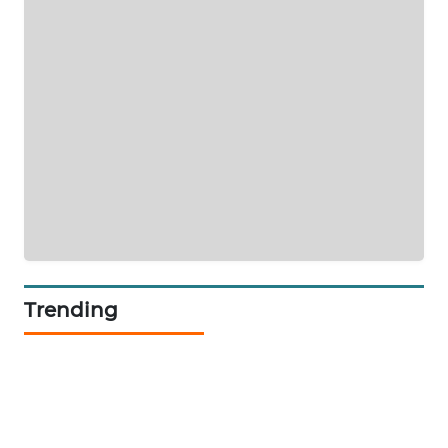
KARING
NEWS
JURNAL
MARITIM
HUMBANG
NEWS
GARONGGANG
NEWS
Trending
FISUELRI
ID
ENERGI
NEWS