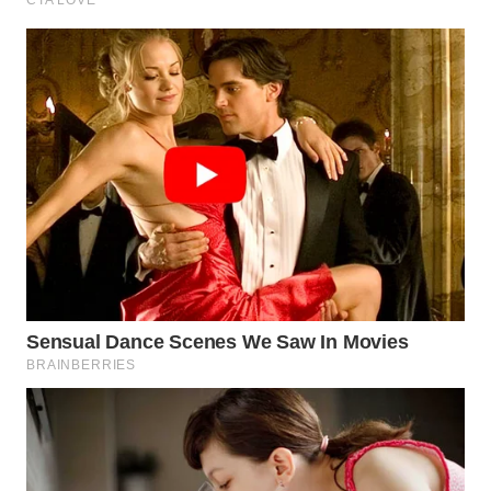
WN
TAPANULI
TENGAH
WN DELI
SERDANG
WN
TEBING
TINGGI
WN
PAKPAK
WN
KARAWANG
WN