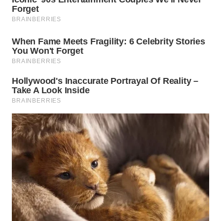
WN
INDRAMAYU
WN
KUNINGAN
WN
MAJALENGKA
WN
SUBANG
WN
SUKABUMI
WN
PURWAKARTA