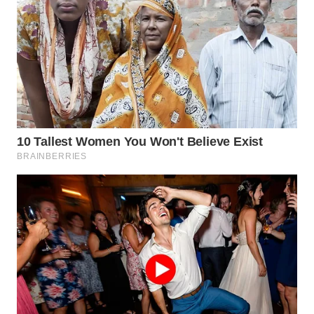
Wahana
Media
Group
WAHANA
NEWS
WAHANA
TANI
WAHANA
ADVOKAT
WAHANA
INFRASTRUKTUR
WAHANA