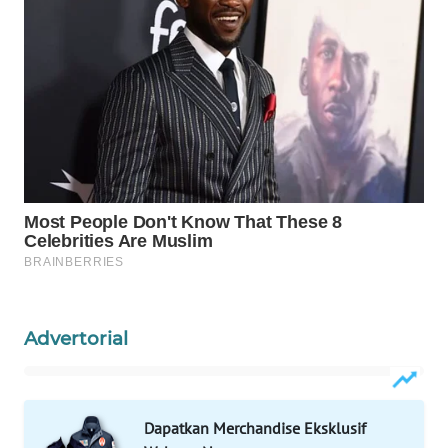
WAHANA
DESA
WISATA
LAPAK
WAHANA
Wahana
Network
KONSUMEN
LISTRIK
Advertorial
MASYARAKAT
KELISTRIKAN
Dapatkan Merchandise Eksklusif
WALINKI