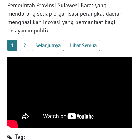
Pemerintah Provinsi Sulawesi Barat yang
mendorong setiap organisasi perangkat daerah
WN
menghasilkan inovasi yang bermanfaat bagi
NUSANTARA
pelayanan publik.
WN
JOGJA
1
2
Selanjutnya
Lihat Semua
WN
JATIM
WN
BALI
WN
KALBAR
WN
Tag:
KALTENG