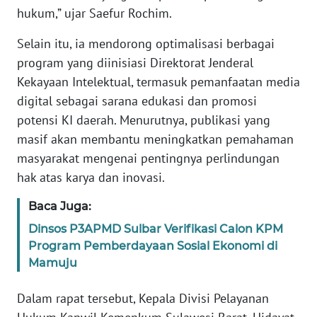
RIAU
hukum,” ujar Saefur Rochim.
WN
Selain itu, ia mendorong optimalisasi berbagai
SERAMBI
program yang diinisiasi Direktorat Jenderal
Kekayaan Intelektual, termasuk pemanfaatan media
WN
digital sebagai sarana edukasi dan promosi
JAMBI
potensi KI daerah. Menurutnya, publikasi yang
masif akan membantu meningkatkan pemahaman
WN
masyarakat mengenai pentingnya perlindungan
SULTRA
hak atas karya dan inovasi.
WN
Baca Juga:
NTB
Dinsos P3APMD Sulbar Verifikasi Calon KPM
Program Pemberdayaan Sosial Ekonomi di
WN
Mamuju
SULTENG
Dalam rapat tersebut, Kepala Divisi Pelayanan
WN