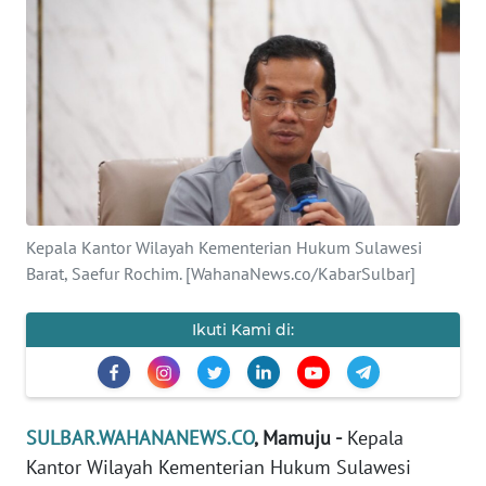
Informasi
INDEKS
BERITA
KONTAK
KAMI
INFO
Kepala Kantor Wilayah Kementerian Hukum Sulawesi
IKLAN
Barat, Saefur Rochim. [WahanaNews.co/KabarSulbar]
TENTANG
Ikuti Kami di:
KAMI
PEDOMAN
MEDIA
SULBAR.WAHANANEWS.CO
, Mamuju -
Kepala
SIBER
Kantor Wilayah Kementerian Hukum Sulawesi