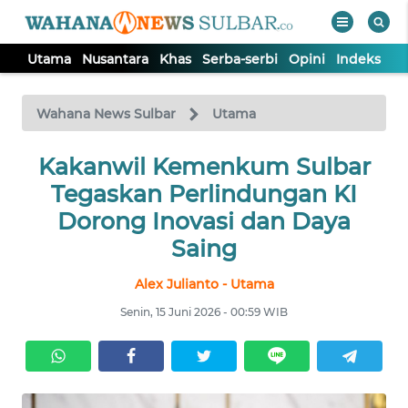
Utama
Nusantara
Khas
Serba-serbi
Opini
Indeks
WAHANA
Tutup
TV
Wahana News Sulbar
Utama
UTAMA
Kakanwil Kemenkum Sulbar
Tegaskan Perlindungan KI
NUSANTARA
Dorong Inovasi dan Daya
Saing
KHAS
Alex Julianto - Utama
Senin, 15 Juni 2026 - 00:59 WIB
SERBA-
SERBI
OPINI