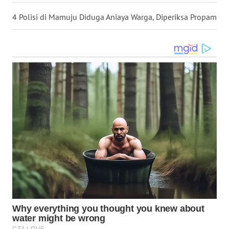
LANGKAT
4 Polisi di Mamuju Diduga Aniaya Warga, Diperiksa Propam
WN
TAPANULI
SELATAN
WN
TANJUNG
LESUNG
WN
KARO
WN
SIMALUNGUN
WN
LABUHANBATU