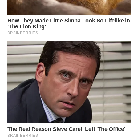
WN
PRIANGAN
TIMUR
WN
SEMARANG
WN
SOLO
WN
BOROBUDUR
WN
MADURA
WN