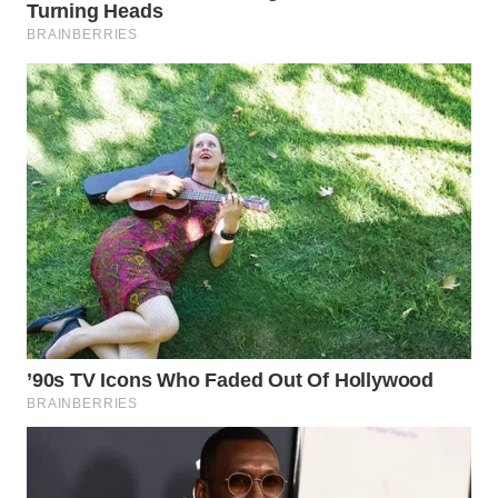
WAHANA
SPORT
WAHANA
UMKM
WAHANA
SELEB
WAHANA
PERSONA
WAHANA
OTOMOTIF
WAHANA
HEALTH