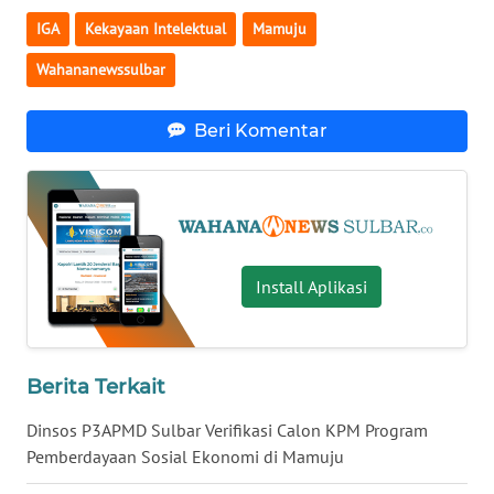
IGA
Kekayaan Intelektual
Mamuju
WN
Wahananewssulbar
KALTARA
Beri Komentar
WN
KALSEL
WN
KALTIM
Install Aplikasi
WN
SULSEL
WN
Berita Terkait
GORONTALO
Dinsos P3APMD Sulbar Verifikasi Calon KPM Program
Pemberdayaan Sosial Ekonomi di Mamuju
WN
SULUT