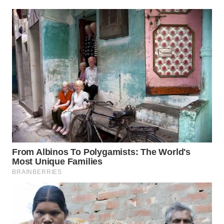
SURABAYA
WN
NATUNA
WN
BINTAN
WN
MANDALIKA
WN
LIKUPANG
WN
LABUANBAJO
WN
BORNEO