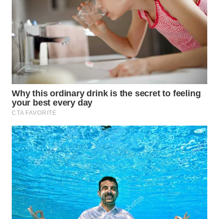
BEKASI
WN
BOGOR
WN
DEPOK
WN
TAPANULI
UTARA
WN
SAMOSIR
WN
PADANG
LAWAS