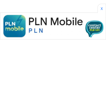
X
WAHANA MEDIA GROUP
|
|
|
WAHANA NEWS co
WAHANA TANI
WAHANA ADVOKAT