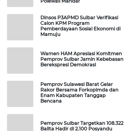
Polewali Mandar
PORTAL
Dinsos P3APMD Sulbar Verifikasi
KONSUMEN
Calon KPM Program
Pemberdayaan Sosial Ekonomi di
Mamuju
FORWAMKI
ALPERKLINAS
Wamen HAM Apresiasi Komitmen
Pemprov Sulbar Jamin Kebebasan
Berekspresi Demokrasi
FORJASIDA
TAMBANG
Pemprov Sulawesi Barat Gelar
NEWS
Rakor Bersama Forkopimda dan
Enam Kabupaten Tanggap
Bencana
SITUNGIR
NEWS
Pemprov Sulbar Targetkan 108.322
SIDIKALANG
Balita Hadir di 2.100 Posyandu
NEWS