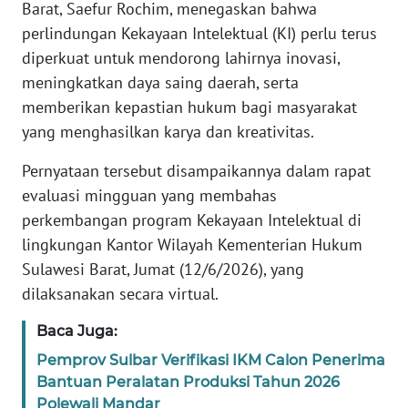
Barat, Saefur Rochim, menegaskan bahwa
REDAKSI
perlindungan Kekayaan Intelektual (KI) perlu terus
diperkuat untuk mendorong lahirnya inovasi,
KARIR
meningkatkan daya saing daerah, serta
memberikan kepastian hukum bagi masyarakat
DISCLAIMER
yang menghasilkan karya dan kreativitas.
Wahana
Pernyataan tersebut disampaikannya dalam rapat
News
evaluasi mingguan yang membahas
Regional
perkembangan program Kekayaan Intelektual di
WN
lingkungan Kantor Wilayah Kementerian Hukum
SUMUT
Sulawesi Barat, Jumat (12/6/2026), yang
dilaksanakan secara virtual.
WN
JAKARTA
Baca Juga:
Pemprov Sulbar Verifikasi IKM Calon Penerima
WN
Bantuan Peralatan Produksi Tahun 2026
JABAR
Polewali Mandar