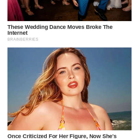
KONSUMEN
WAHANA
LISTRIK
WAHANA
TRAVEL
WAHANA
TV
WAHANANEWS
ID
WAHANANEWS
CO ID
WAHANANEWS
NET