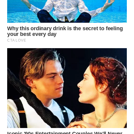
WN
SUMEDANG
WN
CIANJUR
WN
KEPULAUAN
SERIBU
WN
TANGERANG
WN
BINJAI
WN
CIREBON