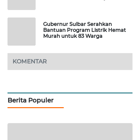
SIBARAGAS
NEWS
Gubernur Sulbar Serahkan
Bantuan Program Listrik Hemat
Murah untuk 83 Warga
METRO
SIANTAR
NEWS
KOMENTAR
METRO
MEDAN
NEWS
METRO
Berita Populer
JAKARTA
NEWS
KRT
NEWS