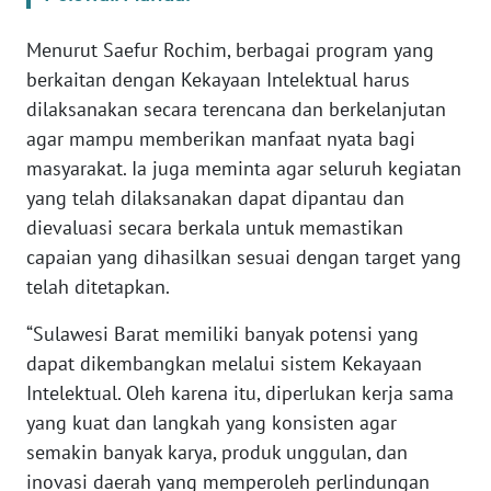
WN
Menurut Saefur Rochim, berbagai program yang
BANTEN
berkaitan dengan Kekayaan Intelektual harus
dilaksanakan secara terencana dan berkelanjutan
WN
agar mampu memberikan manfaat nyata bagi
NTT
masyarakat. Ia juga meminta agar seluruh kegiatan
yang telah dilaksanakan dapat dipantau dan
WN
dievaluasi secara berkala untuk memastikan
KEPRI
capaian yang dihasilkan sesuai dengan target yang
telah ditetapkan.
WN
PAPUA
“Sulawesi Barat memiliki banyak potensi yang
dapat dikembangkan melalui sistem Kekayaan
WN
Intelektual. Oleh karena itu, diperlukan kerja sama
PAPUA
BARAT
yang kuat dan langkah yang konsisten agar
semakin banyak karya, produk unggulan, dan
WN
inovasi daerah yang memperoleh perlindungan