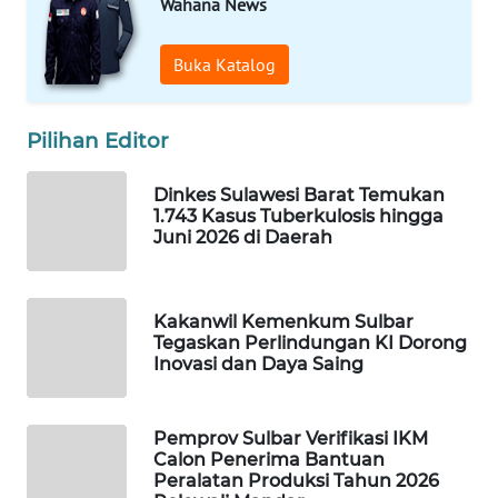
Wahana News
ID
Buka Katalog
MAWAKA
ID
Pilihan Editor
MARTABAT
NET
Dinkes Sulawesi Barat Temukan
1.743 Kasus Tuberkulosis hingga
PLN
Juni 2026 di Daerah
WATCH
MKLI
Kakanwil Kemenkum Sulbar
Tegaskan Perlindungan KI Dorong
Inovasi dan Daya Saing
LPKKI
LKKI
Pemprov Sulbar Verifikasi IKM
Calon Penerima Bantuan
Peralatan Produksi Tahun 2026
KOPEKLIN