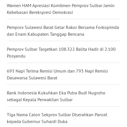
Wamen HAM Apresiasi Komitmen Pemprov Sulbar Jamin
WN
Kebebasan Berekspresi Demokrasi
MALUKU
Pemprov Sulawesi Barat Gelar Rakor Bersama Forkopimda
WN
dan Enam Kabupaten Tanggap Bencana
MALUT
Pemprov Sulbar Targetkan 108.322 Balita Hadir di 2.100
WN
Posyandu
DAIRI
693 Napi Terima Remisi Umum dan 793 Napi Remisi
WN
Dasawarsa Sulawesi Barat
DANAU
TOBA
Bank Indonesia Kukuhkan Eka Putra Budi Nugroho
sebagai Kepala Perwakilan Sulbar
WN
NIAS
Tiga Nama Calon Sekprov Sulbar Diserahkan Pansel
kepada Gubernur Suhardi Duka
WN