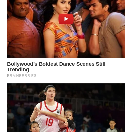
KONSUMEN
WAHANA
LISTRIK
WAHANA
TRAVEL
WAHANA
TV
WAHANANEWS
ID
WAHANANEWS
CO ID
WAHANANEWS
NET