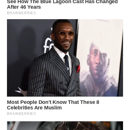
WN
SUMEDANG
WN
CIANJUR
WN
KEPULAUAN
SERIBU
WN
TANGERANG
WN
BINJAI
WN
CIREBON