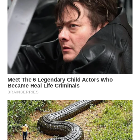
WN
INDRAMAYU
WN
KUNINGAN
WN
MAJALENGKA
WN
SUBANG
WN
SUKABUMI
WN
PURWAKARTA