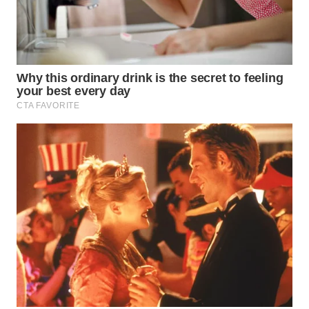
WN
TAPANULI
TENGAH
WN DELI
SERDANG
WN
TEBING
TINGGI
WN
PAKPAK
WN
KARAWANG
WN