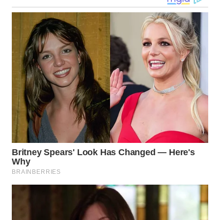
WN
MALUKU
WN
MALUT
WN
DAIRI
WN
DANAU
TOBA
WN
NIAS
WN