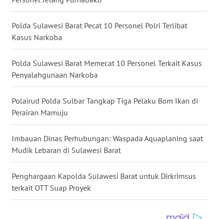
WN
Polda Sulawesi Barat Pecat 10 Personel Polri Terlibat
KALTARA
Kasus Narkoba
WN
Polda Sulawesi Barat Memecat 10 Personel Terkait Kasus
KALSEL
Penyalahgunaan Narkoba
WN
Polairud Polda Sulbar Tangkap Tiga Pelaku Bom Ikan di
KALTIM
Perairan Mamuju
WN
Imbauan Dinas Perhubungan: Waspada Aquaplaning saat
SULSEL
Mudik Lebaran di Sulawesi Barat
WN
Penghargaan Kapolda Sulawesi Barat untuk Dirkrimsus
GORONTALO
terkait OTT Suap Proyek
WN
SULUT