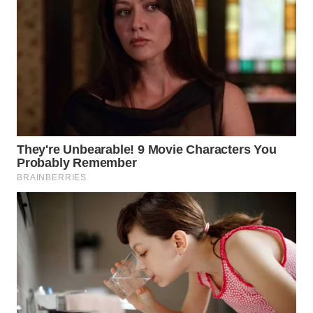
LANGKAT
WN
TAPANULI
SELATAN
WN
TANJUNG
LESUNG
WN
KARO
WN
SIMALUNGUN
WN
LABUHANBATU