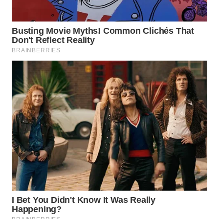
SURABAYA
WN
NATUNA
WN
BINTAN
WN
MANDALIKA
WN
LIKUPANG
WN
LABUANBAJO
WN
BORNEO