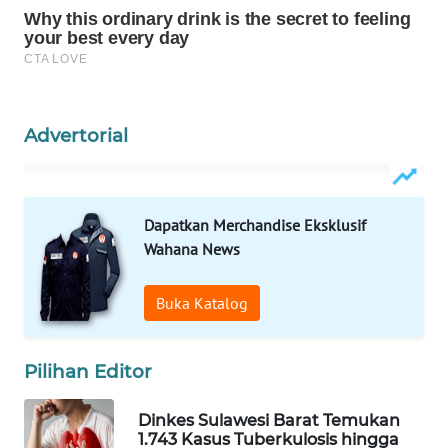
WAHANA
DESA
WISATA
Advertorial
LAPAK
WAHANA
Wahana
Dapatkan Merchandise Eksklusif
Network
Wahana News
KONSUMEN
Buka Katalog
LISTRIK
MASYARAKAT
Pilihan Editor
KELISTRIKAN
Dinkes Sulawesi Barat Temukan
WALINKI
1.743 Kasus Tuberkulosis hingga