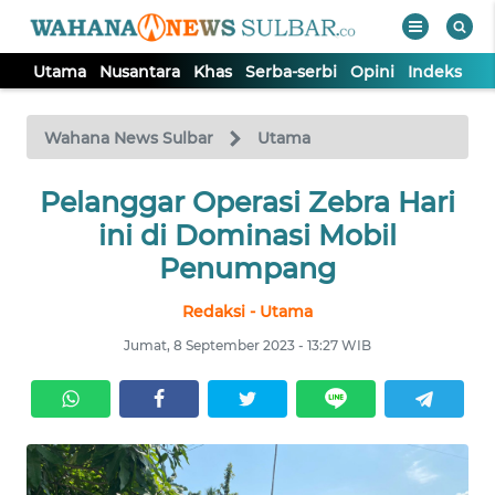
Utama
Nusantara
Khas
Serba-serbi
Opini
Indeks
WAHANA
Tutup
TV
Wahana News Sulbar
Utama
UTAMA
Pelanggar Operasi Zebra Hari
ini di Dominasi Mobil
NUSANTARA
Penumpang
Redaksi - Utama
KHAS
Jumat, 8 September 2023 - 13:27 WIB
SERBA-
SERBI
OPINI