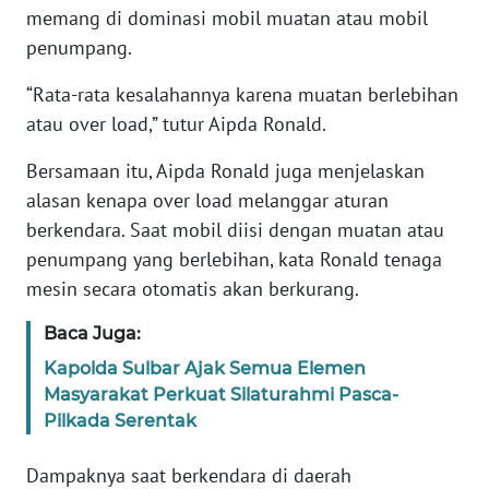
memang di dominasi mobil muatan atau mobil
WN
penumpang.
BANTEN
“Rata-rata kesalahannya karena muatan berlebihan
atau over load,” tutur Aipda Ronald.
WN
NTT
Bersamaan itu, Aipda Ronald juga menjelaskan
alasan kenapa over load melanggar aturan
WN
berkendara. Saat mobil diisi dengan muatan atau
KEPRI
penumpang yang berlebihan, kata Ronald tenaga
mesin secara otomatis akan berkurang.
WN
PAPUA
Baca Juga:
WN
Kapolda Sulbar Ajak Semua Elemen
PAPUA
Masyarakat Perkuat Silaturahmi Pasca-
BARAT
Pilkada Serentak
WN
Dampaknya saat berkendara di daerah