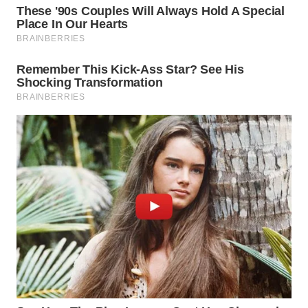
BEKASI
WN
BOGOR
WN
DEPOK
WN
TAPANULI
UTARA
WN
SAMOSIR
WN
PADANG
LAWAS