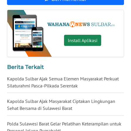
WN
NUSANTARA
WN
Install Aplikasi
JOGJA
WN
JATIM
Berita Terkait
Kapolda Sulbar Ajak Semua Elemen Masyarakat Perkuat
WN
Silaturahmi Pasca-Pilkada Serentak
BALI
Kapolda Sulbar Ajak Masyarakat Ciptakan Lingkungan
WN
KALBAR
Sehat Bersama di Sulawesi Barat
WN
Polda Sulawesi Barat Gelar Pelatihan Keterampilan untuk
KALTENG
Personel Jelang Purnabakti