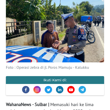
Informasi
INDEKS
BERITA
KONTAK
KAMI
INFO
IKLAN
Foto : Operasi zebra di jl. Poros Mamuju - Kalukku
TENTANG
KAMI
Ikuti Kami di:
PEDOMAN
MEDIA
SIBER
WahanaNews - Sulbar |
Memasuki hari ke lima