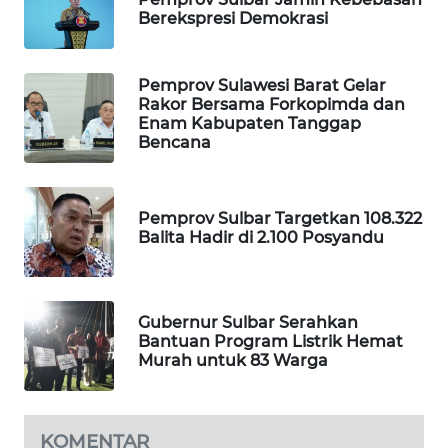
Berekspresi Demokrasi
PORTAL
KONSUMEN
Pemprov Sulawesi Barat Gelar
Rakor Bersama Forkopimda dan
FORWAMKI
Enam Kabupaten Tanggap
Bencana
ALPERKLINAS
Pemprov Sulbar Targetkan 108.322
FORJASIDA
Balita Hadir di 2.100 Posyandu
TAMBANG
NEWS
Gubernur Sulbar Serahkan
Bantuan Program Listrik Hemat
SITUNGIR
Murah untuk 83 Warga
NEWS
SIDIKALANG
KOMENTAR
NEWS