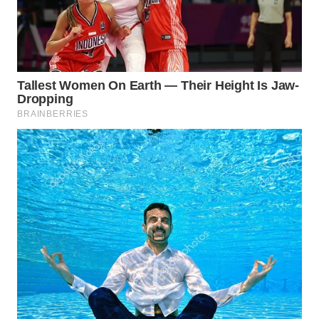
WAHANA
SPORT
WAHANA
UMKM
WAHANA
SELEB
WAHANA
PERSONA
WAHANA
OTOMOTIF
WAHANA
HEALTH