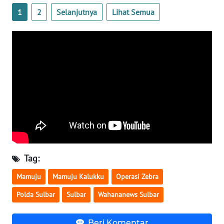
SULBAR
1
2
Selanjutnya
Lihat Semua
WN
BABEL
WN
SUMBAR
WN
SUMSEL
WN
BENGKULU
Tag:
WN
Mamuju
Mamuju Kalukku
Operasi Zebra
LAMPUNG
Polda Sulbar
Sulbar
Wahananews Sulbar
WN
JATENG
Beri Komentar