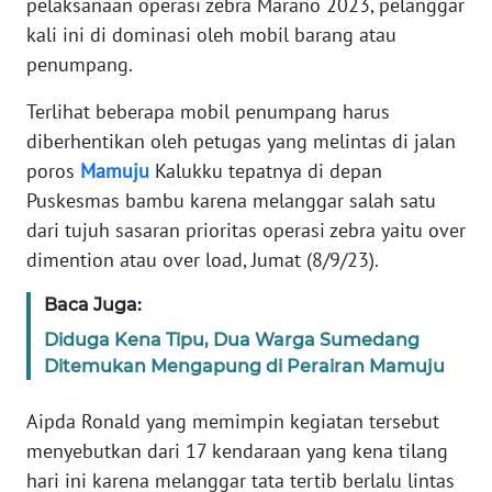
pelaksanaan operasi zebra Marano 2023, pelanggar
REDAKSI
kali ini di dominasi oleh mobil barang atau
penumpang.
KARIR
Terlihat beberapa mobil penumpang harus
DISCLAIMER
diberhentikan oleh petugas yang melintas di jalan
poros
Mamuju
Kalukku tepatnya di depan
Wahana
Puskesmas bambu karena melanggar salah satu
News
dari tujuh sasaran prioritas operasi zebra yaitu over
Regional
dimention atau over load, Jumat (8/9/23).
WN
Baca Juga:
SUMUT
Diduga Kena Tipu, Dua Warga Sumedang
Ditemukan Mengapung di Perairan Mamuju
WN
JAKARTA
Aipda Ronald yang memimpin kegiatan tersebut
menyebutkan dari 17 kendaraan yang kena tilang
WN
hari ini karena melanggar tata tertib berlalu lintas
JABAR