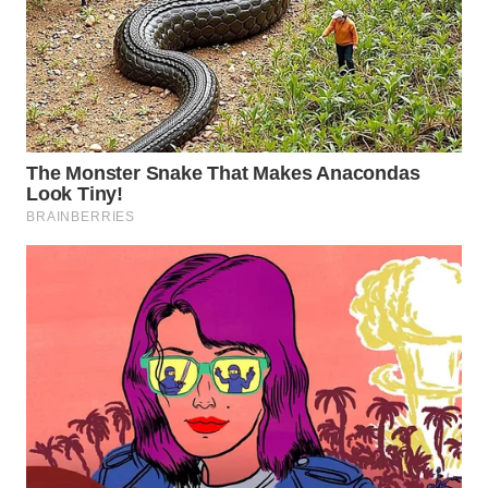
WN
PRIANGAN
TIMUR
WN
SEMARANG
WN
SOLO
WN
BOROBUDUR
WN
MADURA
WN