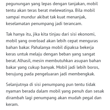
RIAU
pegunungan yang lepas dengan tanjakan, mobil
tentu akan teras berat melewatinya. Bila mobil
WN
sampai mundur akibat tak kuat menanjak,
SERAMBI
keselamatan penumpang jadi terancam.
WN
Tak hanya itu, jika kita tinjau dari sisi ekonomi,
JAMBI
mobil yang overload akan lebih cepat menguras
bahan bakar. Pahalanya mobil dipaksa bekerja
WN
keras untuk melaju dengan beban yang sangat
SULTRA
berat. Alhasil, mesin membutuhkan asupan bahan
bakar yang cukup banyak. Mobil jadi lebih boros,
WN
berujung pada pengeluaran jadi membengkak.
NTB
Selanjutnya di sisi penumpang pun tentu tidak
WN
nyaman berada dalam mobil yang penuh dan sesak
SULTENG
dirambah lagi penumpang akan mudah pegal dan
keram.
WN