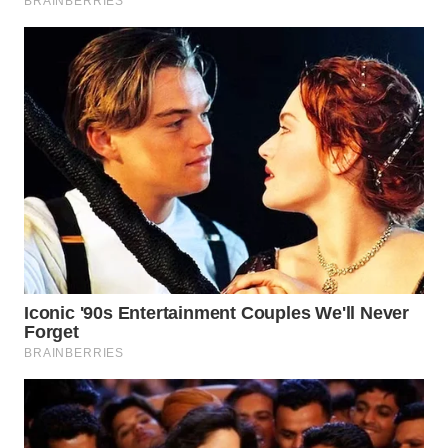
Wahana
Media
Group
WAHANA
NEWS
WAHANA
TANI
WAHANA
ADVOKAT
WAHANA
INFRASTRUKTUR
WAHANA