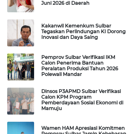
ID
Juni 2026 di Daerah
MAWAKA
ID
Kakanwil Kemenkum Sulbar
Tegaskan Perlindungan KI Dorong
Inovasi dan Daya Saing
MARTABAT
NET
Pemprov Sulbar Verifikasi IKM
PLN
Calon Penerima Bantuan
WATCH
Peralatan Produksi Tahun 2026
Polewali Mandar
MKLI
Dinsos P3APMD Sulbar Verifikasi
Calon KPM Program
LPKKI
Pemberdayaan Sosial Ekonomi di
Mamuju
LKKI
Wamen HAM Apresiasi Komitmen
KOPEKLIN
Pemprov Sulbar Jamin Kebebasan