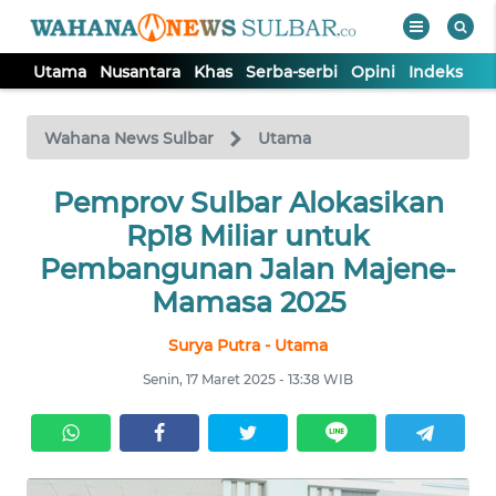
Utama
Nusantara
Khas
Serba-serbi
Opini
Indeks
WAHANA
Tutup
TV
Wahana News Sulbar
Utama
UTAMA
Pemprov Sulbar Alokasikan
Rp18 Miliar untuk
NUSANTARA
Pembangunan Jalan Majene-
Mamasa 2025
KHAS
Surya Putra - Utama
Senin, 17 Maret 2025 - 13:38 WIB
SERBA-
SERBI
OPINI