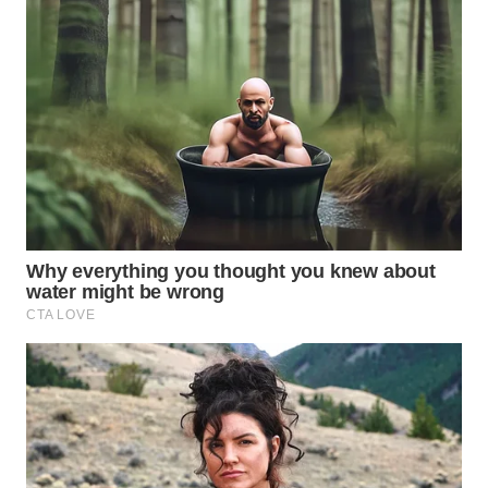
WN
MALUKU
WN
MALUT
WN
DAIRI
WN
DANAU
TOBA
WN
NIAS
WN