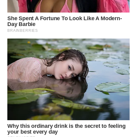
WN
PRIANGAN
TIMUR
WN
SEMARANG
WN
SOLO
WN
BOROBUDUR
WN
MADURA
WN