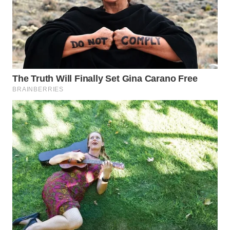
LANGKAT
WN
TAPANULI
SELATAN
WN
TANJUNG
LESUNG
WN
KARO
WN
SIMALUNGUN
WN
LABUHANBATU