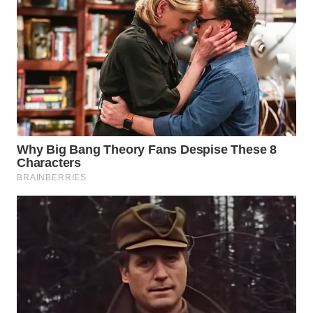
Wahana
Media
Group
WAHANA
NEWS
WAHANA
TANI
WAHANA
ADVOKAT
WAHANA
INFRASTRUKTUR
WAHANA