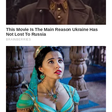
KONSUMEN
WAHANA
LISTRIK
WAHANA
TRAVEL
WAHANA
TV
WAHANANEWS
ID
WAHANANEWS
CO ID
WAHANANEWS
NET