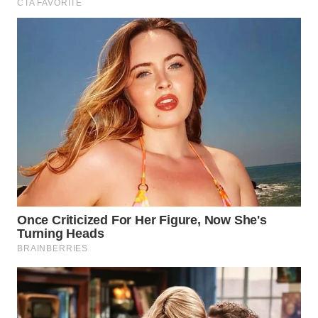
SURABAYA
WN
NATUNA
WN
BINTAN
WN
MANDALIKA
WN
LIKUPANG
WN
LABUANBAJO
WN
BORNEO