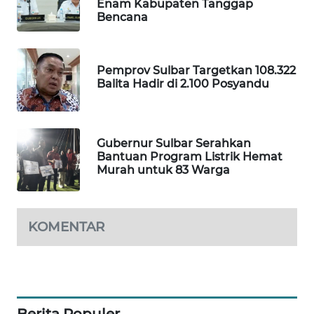
Enam Kabupaten Tanggap
Bencana
PORTAL
KONSUMEN
Pemprov Sulbar Targetkan 108.322
FORWAMKI
Balita Hadir di 2.100 Posyandu
ALPERKLINAS
Gubernur Sulbar Serahkan
Bantuan Program Listrik Hemat
FORJASIDA
Murah untuk 83 Warga
TAMBANG
NEWS
KOMENTAR
SITUNGIR
NEWS
SIDIKALANG
Berita Populer
NEWS