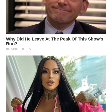
WN
INDRAMAYU
WN
KUNINGAN
WN
MAJALENGKA
WN
SUBANG
WN
SUKABUMI
WN
PURWAKARTA