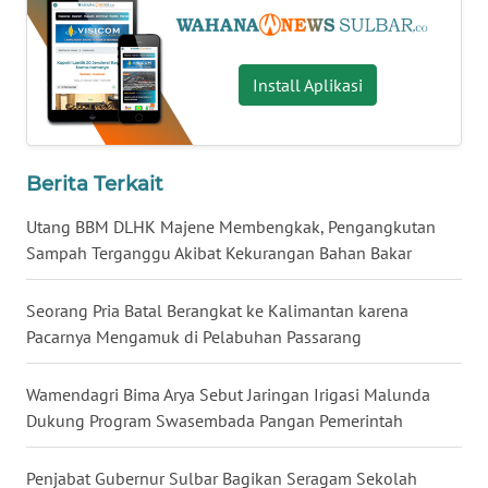
WN
NUSANTARA
Install Aplikasi
WN
JOGJA
Berita Terkait
WN
Utang BBM DLHK Majene Membengkak, Pengangkutan
JATIM
Sampah Terganggu Akibat Kekurangan Bahan Bakar
WN
Seorang Pria Batal Berangkat ke Kalimantan karena
BALI
Pacarnya Mengamuk di Pelabuhan Passarang
WN
Wamendagri Bima Arya Sebut Jaringan Irigasi Malunda
KALBAR
Dukung Program Swasembada Pangan Pemerintah
WN
Penjabat Gubernur Sulbar Bagikan Seragam Sekolah
KALTENG