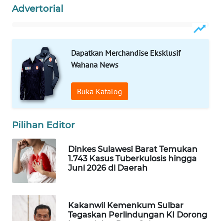
Advertorial
WAHANA
DESA
WISATA
Dapatkan Merchandise Eksklusif
Wahana News
LAPAK
WAHANA
Buka Katalog
Wahana
Network
Pilihan Editor
KONSUMEN
Dinkes Sulawesi Barat Temukan
LISTRIK
1.743 Kasus Tuberkulosis hingga
Juni 2026 di Daerah
MASYARAKAT
KELISTRIKAN
Kakanwil Kemenkum Sulbar
WALINKI
Tegaskan Perlindungan KI Dorong