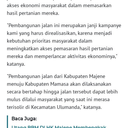
akses ekonomi masyarakat dalam memasarkan
WN
hasil pertanian mereka.
BANTEN
"Pembangunan jalan ini merupakan janji kampanye
kami yang harus direalisasikan, karena menjadi
WN
NTT
kebutuhan prioritas masyarakat dalam
meningkatkan akses pemasaran hasil pertanian
WN
mereka dan memperlancar aktivitas ekonominya,"
KEPRI
katanya.
WN
"Pembangunan jalan dari Kabupaten Majene
PAPUA
menuju Kabupaten Mamasa akan dilaksanakan
secara bertahap hingga jalan tersebut dapat lebih
WN
mulus dilalui masyarakat yang saat ini merasa
PAPUA
terisolir di Kecamatan Ulumanda," katanya.
BARAT
Baca Juga:
WN
Utang BBM DLHK Majene Membengkak,