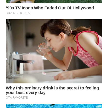
WN
TAPANULI
TENGAH
WN DELI
SERDANG
WN
TEBING
TINGGI
WN
PAKPAK
WN
KARAWANG
WN