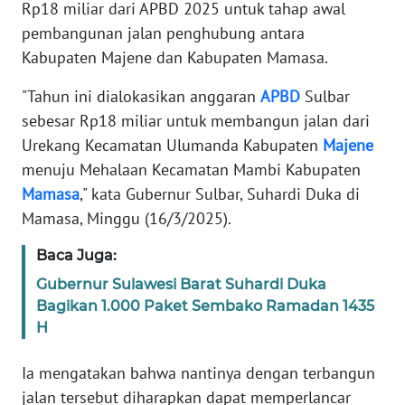
Rp18 miliar dari APBD 2025 untuk tahap awal
REDAKSI
pembangunan jalan penghubung antara
Kabupaten Majene dan Kabupaten Mamasa.
KARIR
"Tahun ini dialokasikan anggaran
APBD
Sulbar
DISCLAIMER
sebesar Rp18 miliar untuk membangun jalan dari
Urekang Kecamatan Ulumanda Kabupaten
Majene
Wahana
menuju Mehalaan Kecamatan Mambi Kabupaten
News
Mamasa
," kata Gubernur Sulbar, Suhardi Duka di
Regional
Mamasa, Minggu (16/3/2025).
WN
Baca Juga:
SUMUT
Gubernur Sulawesi Barat Suhardi Duka
Bagikan 1.000 Paket Sembako Ramadan 1435
WN
JAKARTA
H
Ia mengatakan bahwa nantinya dengan terbangun
WN
JABAR
jalan tersebut diharapkan dapat memperlancar