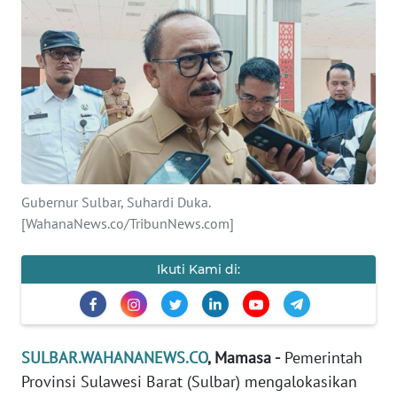
Informasi
INDEKS
BERITA
KONTAK
KAMI
INFO
Gubernur Sulbar, Suhardi Duka.
IKLAN
[WahanaNews.co/TribunNews.com]
TENTANG
Ikuti Kami di:
KAMI
PEDOMAN
MEDIA
SULBAR.WAHANANEWS.CO
, Mamasa -
Pemerintah
SIBER
Provinsi Sulawesi Barat (Sulbar) mengalokasikan