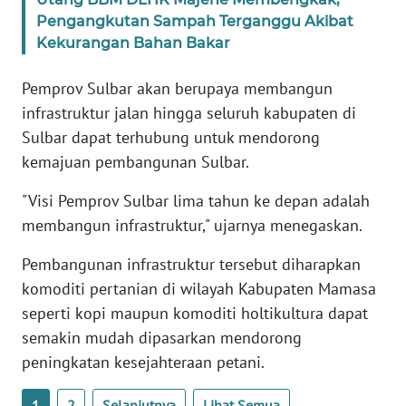
RIAU
Pengangkutan Sampah Terganggu Akibat
Kekurangan Bahan Bakar
WN
SERAMBI
Pemprov Sulbar akan berupaya membangun
infrastruktur jalan hingga seluruh kabupaten di
WN
Sulbar dapat terhubung untuk mendorong
JAMBI
kemajuan pembangunan Sulbar.
WN
"Visi Pemprov Sulbar lima tahun ke depan adalah
SULTRA
membangun infrastruktur," ujarnya menegaskan.
WN
Pembangunan infrastruktur tersebut diharapkan
NTB
komoditi pertanian di wilayah Kabupaten Mamasa
seperti kopi maupun komoditi holtikultura dapat
WN
semakin mudah dipasarkan mendorong
SULTENG
peningkatan kesejahteraan petani.
WN
1
2
Selanjutnya
Lihat Semua