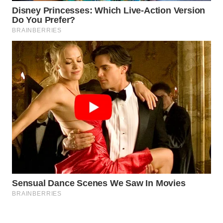
WAHANA
SPORT
WAHANA
UMKM
WAHANA
SELEB
WAHANA
PERSONA
WAHANA
OTOMOTIF
WAHANA
HEALTH