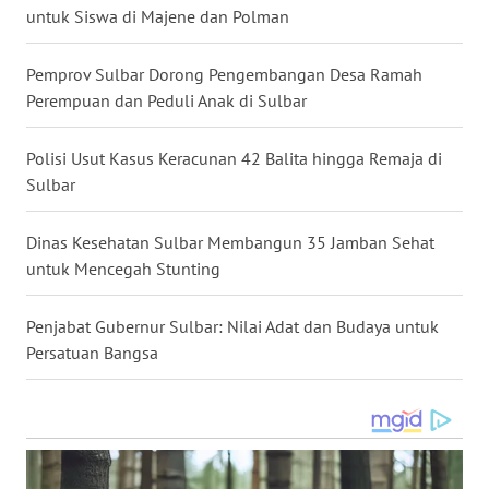
untuk Siswa di Majene dan Polman
WN
KALTARA
Pemprov Sulbar Dorong Pengembangan Desa Ramah
Perempuan dan Peduli Anak di Sulbar
WN
KALSEL
Polisi Usut Kasus Keracunan 42 Balita hingga Remaja di
Sulbar
WN
KALTIM
Dinas Kesehatan Sulbar Membangun 35 Jamban Sehat
untuk Mencegah Stunting
WN
SULSEL
Penjabat Gubernur Sulbar: Nilai Adat dan Budaya untuk
Persatuan Bangsa
WN
GORONTALO
WN
SULUT