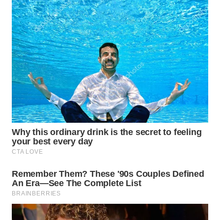
BEKASI
WN
BOGOR
WN
DEPOK
WN
TAPANULI
UTARA
WN
SAMOSIR
WN
PADANG
LAWAS