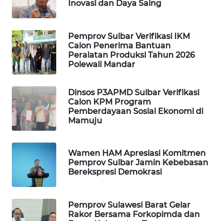
ID
Inovasi dan Daya Saing
MAWAKA
Pemprov Sulbar Verifikasi IKM
ID
Calon Penerima Bantuan
Peralatan Produksi Tahun 2026
Polewali Mandar
MARTABAT
NET
Dinsos P3APMD Sulbar Verifikasi
Calon KPM Program
PLN
Pemberdayaan Sosial Ekonomi di
WATCH
Mamuju
MKLI
Wamen HAM Apresiasi Komitmen
Pemprov Sulbar Jamin Kebebasan
LPKKI
Berekspresi Demokrasi
LKKI
Pemprov Sulawesi Barat Gelar
Rakor Bersama Forkopimda dan
KOPEKLIN