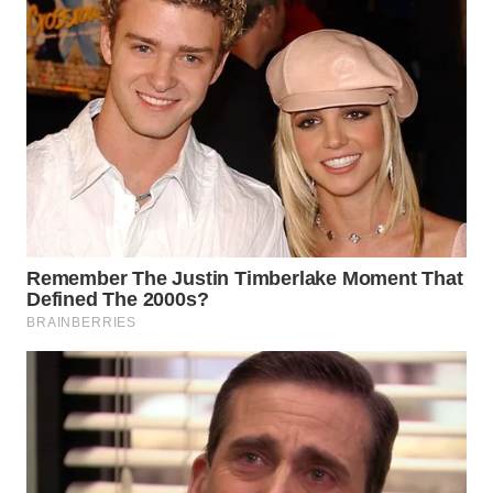
WN
SUMEDANG
WN
CIANJUR
WN
KEPULAUAN
SERIBU
WN
TANGERANG
WN
BINJAI
WN
CIREBON