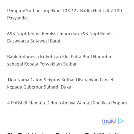
Pemprov Sulbar Targetkan 108.322 Balita Hadir di 2.100
WN
Posyandu
NUSANTARA
693 Napi Terima Remisi Umum dan 793 Napi Remisi
WN
Dasawarsa Sulawesi Barat
JOGJA
Bank Indonesia Kukuhkan Eka Putra Budi Nugroho
WN
sebagai Kepala Perwakilan Sulbar
JATIM
Tiga Nama Calon Sekprov Sulbar Diserahkan Pansel
WN
kepada Gubernur Suhardi Duka
BALI
4 Polisi di Mamuju Diduga Aniaya Warga, Diperiksa Propam
WN
KALBAR
WN
KALTENG