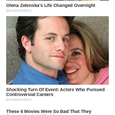
WN
PRIANGAN
TIMUR
WN
SEMARANG
WN
SOLO
WN
BOROBUDUR
WN
MADURA
WN