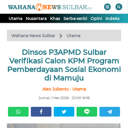
Utama
Nusantara
Khas
Serba-serbi
Opini
Indeks
WAHANA
Tutup
TV
Wahana News Sulbar
Utama
UTAMA
Dinsos P3APMD Sulbar
Verifikasi Calon KPM Program
NUSANTARA
Pemberdayaan Sosial Ekonomi
di Mamuju
KHAS
Alex Julianto - Utama
Jumat, 1 Mei 2026 - 23:00 WIB
SERBA-
SERBI
OPINI