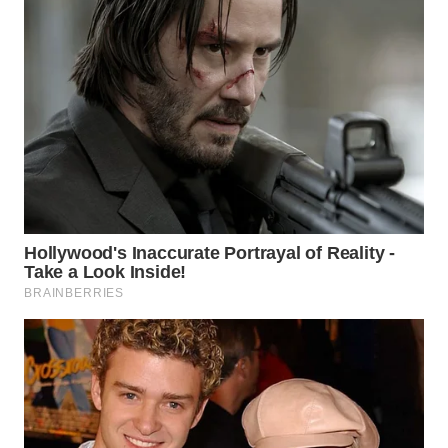
WN
MALUKU
WN
MALUT
WN
DAIRI
WN
DANAU
TOBA
WN
NIAS
WN