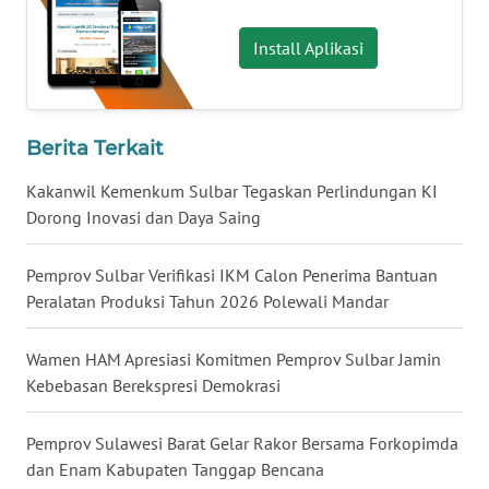
SULBAR
Install Aplikasi
WN
BABEL
WN
Berita Terkait
SUMBAR
Kakanwil Kemenkum Sulbar Tegaskan Perlindungan KI
Dorong Inovasi dan Daya Saing
WN
SUMSEL
Pemprov Sulbar Verifikasi IKM Calon Penerima Bantuan
Peralatan Produksi Tahun 2026 Polewali Mandar
WN
BENGKULU
Wamen HAM Apresiasi Komitmen Pemprov Sulbar Jamin
WN
Kebebasan Berekspresi Demokrasi
LAMPUNG
Pemprov Sulawesi Barat Gelar Rakor Bersama Forkopimda
WN
dan Enam Kabupaten Tanggap Bencana
JATENG