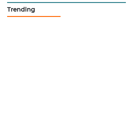
Trending
PORTAL
KONSUMEN
FORWAMKI
ALPERKLINAS
FORJASIDA
TAMBANG
NEWS
SITUNGIR
NEWS
SIDIKALANG
NEWS