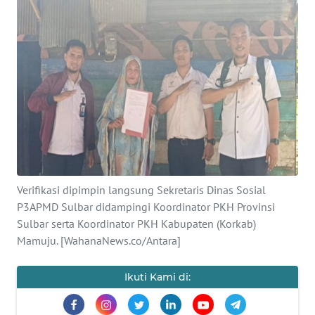
Informasi
INDEKS
BERITA
KONTAK
KAMI
INFO
IKLAN
Verifikasi dipimpin langsung Sekretaris Dinas Sosial
P3APMD Sulbar didampingi Koordinator PKH Provinsi
TENTANG
Sulbar serta Koordinator PKH Kabupaten (Korkab)
KAMI
Mamuju. [WahanaNews.co/Antara]
PEDOMAN
MEDIA
Ikuti Kami di:
SIBER