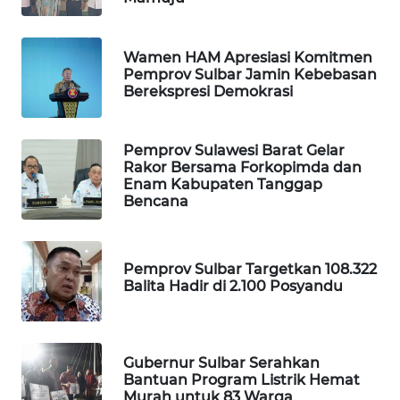
WAHANA
Wamen HAM Apresiasi Komitmen
DESA
Pemprov Sulbar Jamin Kebebasan
WISATA
Berekspresi Demokrasi
LAPAK
WAHANA
Pemprov Sulawesi Barat Gelar
Rakor Bersama Forkopimda dan
Enam Kabupaten Tanggap
Wahana
Bencana
Network
KONSUMEN
Pemprov Sulbar Targetkan 108.322
LISTRIK
Balita Hadir di 2.100 Posyandu
MASYARAKAT
KELISTRIKAN
Gubernur Sulbar Serahkan
Bantuan Program Listrik Hemat
WALINKI
Murah untuk 83 Warga