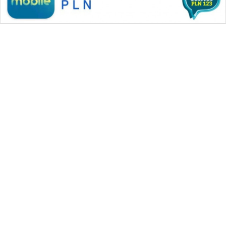
WAHANA MEDIA GROUP
|
|
|
WAHANA NEWS co
WAHANA TANI
WAHANA ADVOKAT
|
|
WAHANA INFRASTRUKTUR
WAHANA KONSUMEN
|
|
|
WAHANA LISTRIK
WAHANA TRAVEL
WAHANA TV
|
|
|
WAHANANEWS id
WAHANANEWS CO ID
WAHANANEWS NET
|
|
|
WAHANA SPORT ID
Wahana UMKM
Wahana Seleb
|
|
|
Wahana Persona
Wahana Otomotif
Wahana Health