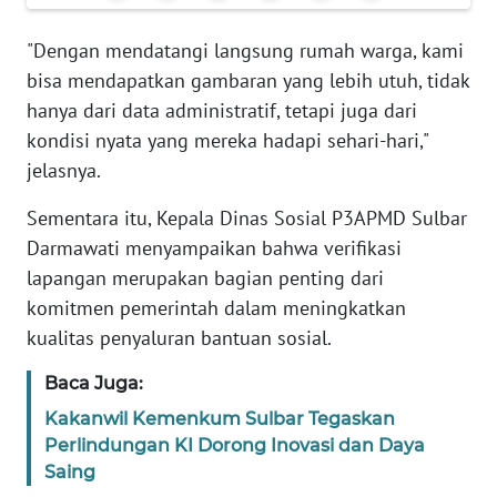
REDAKSI
"Dengan mendatangi langsung rumah warga, kami
bisa mendapatkan gambaran yang lebih utuh, tidak
KARIR
hanya dari data administratif, tetapi juga dari
DISCLAIMER
kondisi nyata yang mereka hadapi sehari-hari,"
jelasnya.
Wahana
News
Sementara itu, Kepala Dinas Sosial P3APMD Sulbar
Regional
Darmawati menyampaikan bahwa verifikasi
lapangan merupakan bagian penting dari
WN
komitmen pemerintah dalam meningkatkan
SUMUT
kualitas penyaluran bantuan sosial.
WN
Baca Juga:
JAKARTA
Kakanwil Kemenkum Sulbar Tegaskan
Perlindungan KI Dorong Inovasi dan Daya
WN
Saing
JABAR