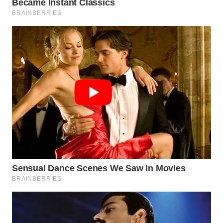
SURABAYA
WN
NATUNA
WN
BINTAN
WN
MANDALIKA
WN
LIKUPANG
WN
LABUANBAJO
WN
BORNEO