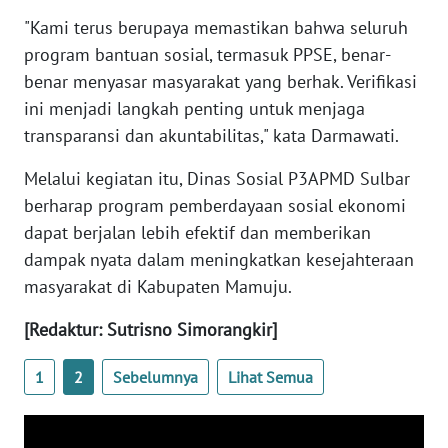
"Kami terus berupaya memastikan bahwa seluruh
WN
program bantuan sosial, termasuk PPSE, benar-
BANTEN
benar menyasar masyarakat yang berhak. Verifikasi
ini menjadi langkah penting untuk menjaga
WN
transparansi dan akuntabilitas," kata Darmawati.
NTT
Melalui kegiatan itu, Dinas Sosial P3APMD Sulbar
WN
berharap program pemberdayaan sosial ekonomi
KEPRI
dapat berjalan lebih efektif dan memberikan
dampak nyata dalam meningkatkan kesejahteraan
WN
PAPUA
masyarakat di Kabupaten Mamuju.
[Redaktur: Sutrisno Simorangkir]
WN
PAPUA
1
2
Sebelumnya
Lihat Semua
BARAT
WN