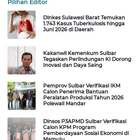
Pilihan Editor
WAHANA
Dinkes Sulawesi Barat Temukan
SPORT
1.743 Kasus Tuberkulosis hingga
Juni 2026 di Daerah
WAHANA
UMKM
Kakanwil Kemenkum Sulbar
Tegaskan Perlindungan KI Dorong
WAHANA
Inovasi dan Daya Saing
SELEB
WAHANA
Pemprov Sulbar Verifikasi IKM
PERSONA
Calon Penerima Bantuan
Peralatan Produksi Tahun 2026
Polewali Mandar
WAHANA
OTOMOTIF
Dinsos P3APMD Sulbar Verifikasi
Calon KPM Program
WAHANA
Pemberdayaan Sosial Ekonomi di
HEALTH
Mamuju