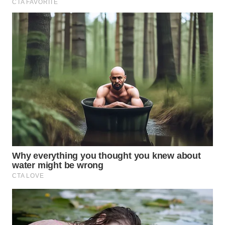
BEKASI
WN
BOGOR
WN
DEPOK
WN
TAPANULI
UTARA
WN
SAMOSIR
WN
PADANG
LAWAS