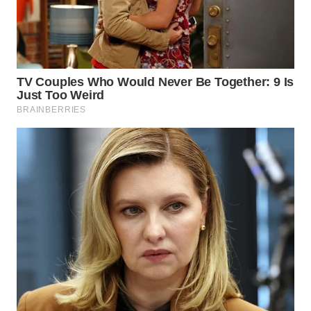
WN
INDRAMAYU
WN
KUNINGAN
WN
MAJALENGKA
WN
SUBANG
WN
SUKABUMI
WN
PURWAKARTA