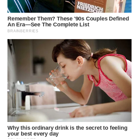
WN
TAPANULI
TENGAH
WN DELI
SERDANG
WN
TEBING
TINGGI
WN
PAKPAK
WN
KARAWANG
WN