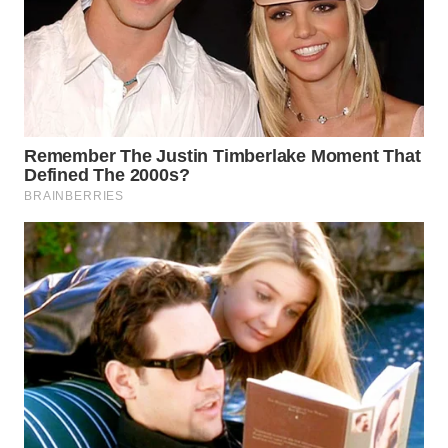
LANGKAT
WN
TAPANULI
SELATAN
WN
TANJUNG
LESUNG
WN
KARO
WN
SIMALUNGUN
WN
LABUHANBATU