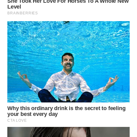
WN
KALTARA
WN
KALSEL
WN
KALTIM
WN
SULSEL
WN
GORONTALO
WN
SULUT