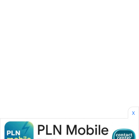
SONYA
ASA
NEWS
X