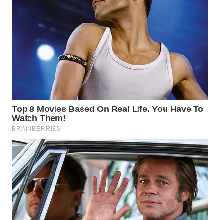
Wahana
Media
Group
WAHANA
NEWS
WAHANA
TANI
WAHANA
ADVOKAT
WAHANA
INFRASTRUKTUR
WAHANA