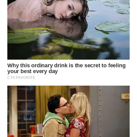
WN
SUMEDANG
WN
CIANJUR
WN
KEPULAUAN
SERIBU
WN
TANGERANG
WN
BINJAI
WN
CIREBON