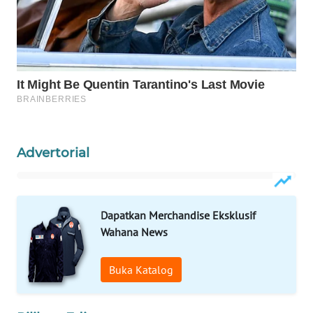
KONSUMEN
WAHANA
LISTRIK
WAHANA
TRAVEL
WAHANA
Advertorial
TV
WAHANANEWS
ID
Dapatkan Merchandise Eksklusif
Wahana News
WAHANANEWS
CO ID
Buka Katalog
WAHANANEWS
NET