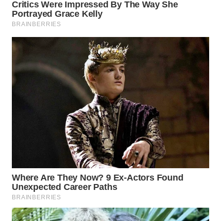
WN
SUMEDANG
WN
CIANJUR
WN
KEPULAUAN
SERIBU
WN
TANGERANG
WN
BINJAI
WN
CIREBON