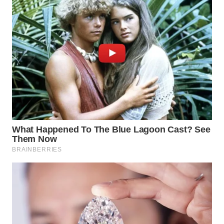
WN
INDRAMAYU
WN
KUNINGAN
WN
MAJALENGKA
WN
SUBANG
WN
SUKABUMI
WN
PURWAKARTA