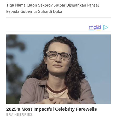
Tiga Nama Calon Sekprov Sulbar Diserahkan Pansel
WN
kepada Gubernur Suhardi Duka
MALUKU
WN
MALUT
WN
DAIRI
WN
DANAU
TOBA
WN
NIAS
WN