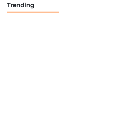
Trending
KARING
NEWS
JURNAL
MARITIM
HUMBANG
NEWS
GARONGGANG
NEWS
FISUELRI
ID
ENERGI
NEWS