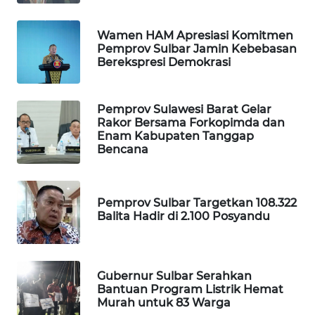
PORTAL
Wamen HAM Apresiasi Komitmen
KONSUMEN
Pemprov Sulbar Jamin Kebebasan
Berekspresi Demokrasi
FORWAMKI
Pemprov Sulawesi Barat Gelar
ALPERKLINAS
Rakor Bersama Forkopimda dan
Enam Kabupaten Tanggap
Bencana
FORJASIDA
TAMBANG
Pemprov Sulbar Targetkan 108.322
NEWS
Balita Hadir di 2.100 Posyandu
SITUNGIR
NEWS
Gubernur Sulbar Serahkan
Bantuan Program Listrik Hemat
SIDIKALANG
Murah untuk 83 Warga
NEWS