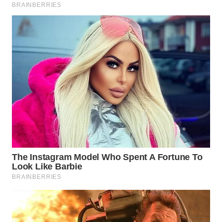
Wahana
Media
Group
WAHANA
NEWS
WAHANA
TANI
WAHANA
ADVOKAT
WAHANA
INFRASTRUKTUR
WAHANA