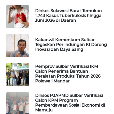
ID
Dinkes Sulawesi Barat Temukan
MAWAKA
1.743 Kasus Tuberkulosis hingga
ID
Juni 2026 di Daerah
MARTABAT
NET
Kakanwil Kemenkum Sulbar
Tegaskan Perlindungan KI Dorong
Inovasi dan Daya Saing
PLN
WATCH
Pemprov Sulbar Verifikasi IKM
Calon Penerima Bantuan
MKLI
Peralatan Produksi Tahun 2026
Polewali Mandar
LPKKI
Dinsos P3APMD Sulbar Verifikasi
LKKI
Calon KPM Program
Pemberdayaan Sosial Ekonomi di
Mamuju
KOPEKLIN