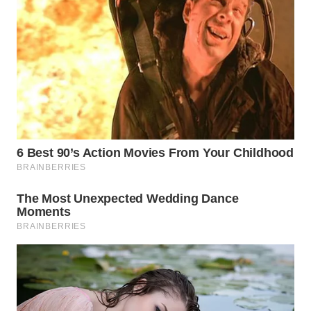
KONSUMEN
WAHANA
LISTRIK
WAHANA
TRAVEL
WAHANA
TV
WAHANANEWS
ID
WAHANANEWS
CO ID
WAHANANEWS
NET