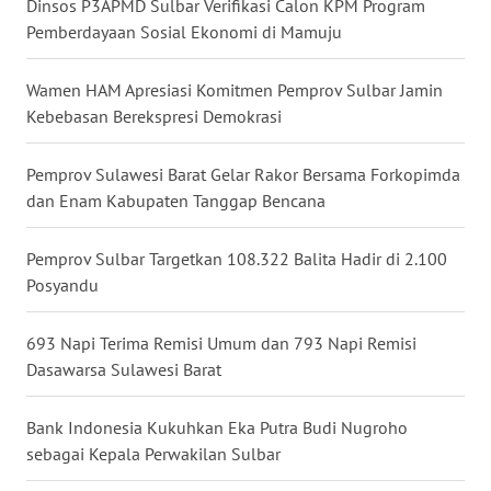
Dinsos P3APMD Sulbar Verifikasi Calon KPM Program
Pemberdayaan Sosial Ekonomi di Mamuju
WN
KALTARA
Wamen HAM Apresiasi Komitmen Pemprov Sulbar Jamin
Kebebasan Berekspresi Demokrasi
WN
KALSEL
Pemprov Sulawesi Barat Gelar Rakor Bersama Forkopimda
dan Enam Kabupaten Tanggap Bencana
WN
KALTIM
Pemprov Sulbar Targetkan 108.322 Balita Hadir di 2.100
Posyandu
WN
SULSEL
693 Napi Terima Remisi Umum dan 793 Napi Remisi
Dasawarsa Sulawesi Barat
WN
GORONTALO
Bank Indonesia Kukuhkan Eka Putra Budi Nugroho
sebagai Kepala Perwakilan Sulbar
WN
SULUT