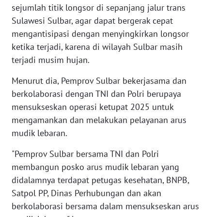
sejumlah titik longsor di sepanjang jalur trans
WN
Sulawesi Sulbar, agar dapat bergerak cepat
BANTEN
mengantisipasi dengan menyingkirkan longsor
ketika terjadi, karena di wilayah Sulbar masih
WN
terjadi musim hujan.
NTT
Menurut dia, Pemprov Sulbar bekerjasama dan
WN
berkolaborasi dengan TNI dan Polri berupaya
KEPRI
mensukseskan operasi ketupat 2025 untuk
mengamankan dan melakukan pelayanan arus
WN
mudik lebaran.
PAPUA
"Pemprov Sulbar bersama TNI dan Polri
WN
membangun posko arus mudik lebaran yang
PAPUA
didalamnya terdapat petugas kesehatan, BNPB,
BARAT
Satpol PP, Dinas Perhubungan dan akan
berkolaborasi bersama dalam mensukseskan arus
WN