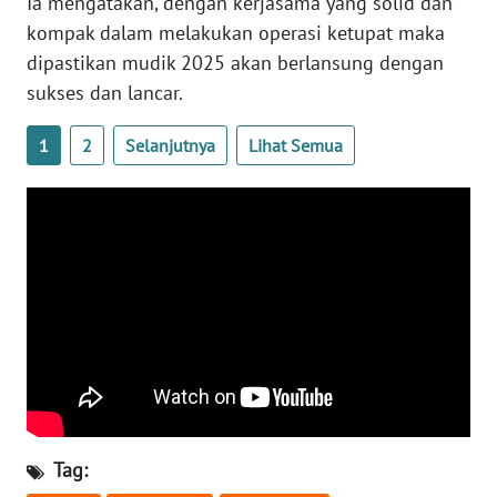
SULBAR
Ia mengatakan, dengan kerjasama yang solid dan
kompak dalam melakukan operasi ketupat maka
WN
dipastikan mudik 2025 akan berlansung dengan
BABEL
sukses dan lancar.
WN
1
2
Selanjutnya
Lihat Semua
SUMBAR
WN
SUMSEL
WN
BENGKULU
WN
LAMPUNG
Tag:
WN
JATENG