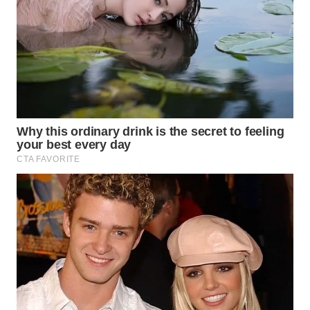
WAHANA
SPORT
WAHANA
UMKM
WAHANA
SELEB
WAHANA
PERSONA
WAHANA
OTOMOTIF
WAHANA
HEALTH