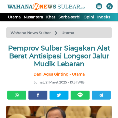
Utama
Nusantara
Khas
Serba-serbi
Opini
Indeks
WAHANA
Tutup
TV
Wahana News Sulbar
Utama
UTAMA
Pemprov Sulbar Siagakan Alat
Berat Antisipasi Longsor Jalur
NUSANTARA
Mudik Lebaran
Dani Agus Ginting - Utama
KHAS
Jumat, 21 Maret 2025 - 10:31 WIB
SERBA-
SERBI
OPINI