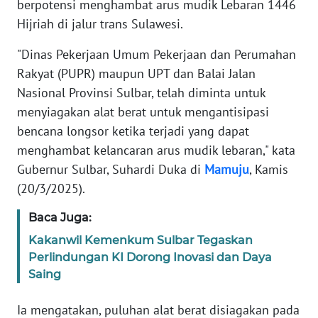
berpotensi menghambat arus mudik Lebaran 1446
REDAKSI
Hijriah di jalur trans Sulawesi.
KARIR
"Dinas Pekerjaan Umum Pekerjaan dan Perumahan
Rakyat (PUPR) maupun UPT dan Balai Jalan
DISCLAIMER
Nasional Provinsi Sulbar, telah diminta untuk
menyiagakan alat berat untuk mengantisipasi
Wahana
bencana longsor ketika terjadi yang dapat
News
menghambat kelancaran arus mudik lebaran," kata
Regional
Gubernur Sulbar, Suhardi Duka di
Mamuju
, Kamis
(20/3/2025).
WN
SUMUT
Baca Juga:
Kakanwil Kemenkum Sulbar Tegaskan
WN
JAKARTA
Perlindungan KI Dorong Inovasi dan Daya
Saing
WN
Ia mengatakan, puluhan alat berat disiagakan pada
JABAR