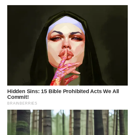
LANGKAT
WN
TAPANULI
SELATAN
WN
TANJUNG
LESUNG
WN
KARO
WN
SIMALUNGUN
WN
LABUHANBATU