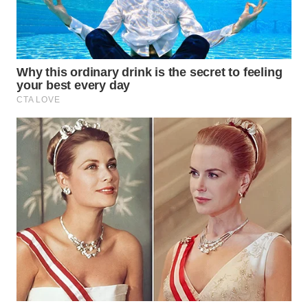
BEKASI
WN
BOGOR
WN
DEPOK
WN
TAPANULI
UTARA
WN
SAMOSIR
WN
PADANG
LAWAS