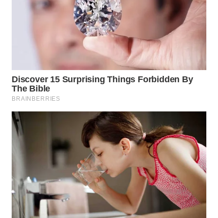
WN
PRIANGAN
TIMUR
WN
SEMARANG
WN
SOLO
WN
BOROBUDUR
WN
MADURA
WN