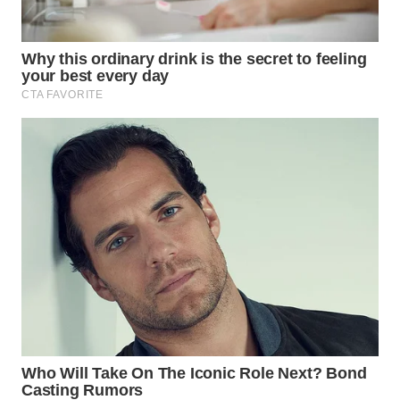
SURABAYA
WN
NATUNA
WN
BINTAN
WN
MANDALIKA
WN
LIKUPANG
WN
LABUANBAJO
WN
BORNEO