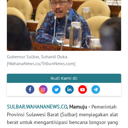
Informasi
INDEKS
BERITA
KONTAK
KAMI
Gubernur Sulbar, Suhardi Duka.
[WahanaNews.co/TribunNews.com]
INFO
IKLAN
Ikuti Kami di:
TENTANG
KAMI
PEDOMAN
SULBAR.WAHANANEWS.CO
, Mamuju -
Pemerintah
MEDIA
Provinsi Sulawesi Barat (Sulbar) menyiagakan alat
SIBER
berat untuk mengantisipasi bencana longsor yang