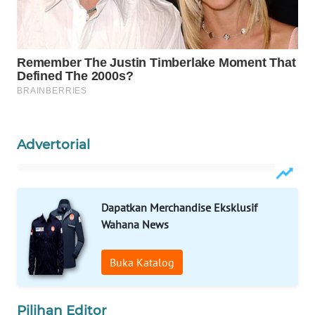
WAHANA
DESA
WISATA
LAPAK
WAHANA
Advertorial
Wahana
Network
KONSUMEN
Dapatkan Merchandise Eksklusif
LISTRIK
Wahana News
MASYARAKAT
Buka Katalog
KELISTRIKAN
WALINKI
Pilihan Editor