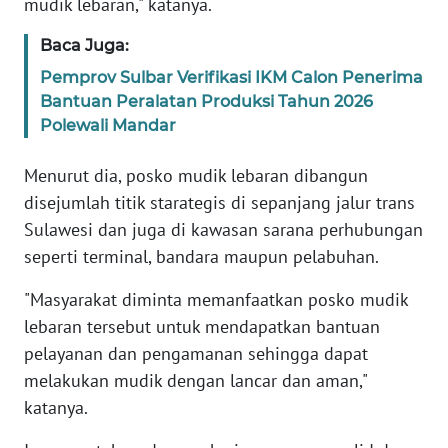
mudik lebaran," katanya.
RIAU
Baca Juga:
WN
Pemprov Sulbar Verifikasi IKM Calon Penerima
SERAMBI
Bantuan Peralatan Produksi Tahun 2026
Polewali Mandar
WN
JAMBI
Menurut dia, posko mudik lebaran dibangun
disejumlah titik starategis di sepanjang jalur trans
WN
SULTRA
Sulawesi dan juga di kawasan sarana perhubungan
seperti terminal, bandara maupun pelabuhan.
WN
"Masyarakat diminta memanfaatkan posko mudik
NTB
lebaran tersebut untuk mendapatkan bantuan
pelayanan dan pengamanan sehingga dapat
WN
SULTENG
melakukan mudik dengan lancar dan aman,"
katanya.
WN