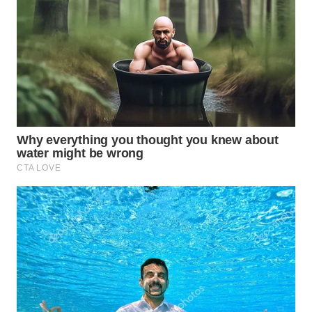
WN
TAPANULI
TENGAH
WN DELI
SERDANG
WN
TEBING
TINGGI
WN
PAKPAK
WN
KARAWANG
WN