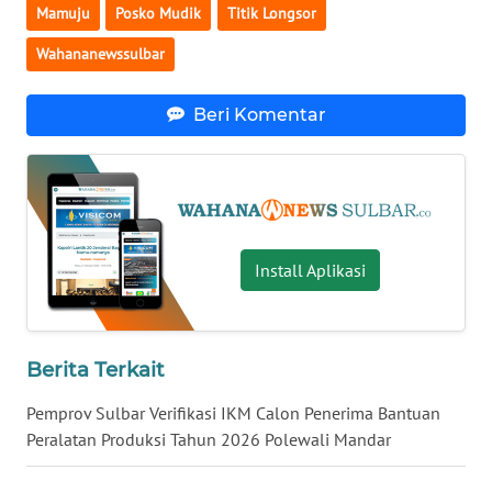
Mamuju
Posko Mudik
Titik Longsor
Wahananewssulbar
WN
NUSANTARA
Beri Komentar
WN
JOGJA
WN
JATIM
Install Aplikasi
WN
BALI
Berita Terkait
WN
KALBAR
Pemprov Sulbar Verifikasi IKM Calon Penerima Bantuan
Peralatan Produksi Tahun 2026 Polewali Mandar
WN
KALTENG