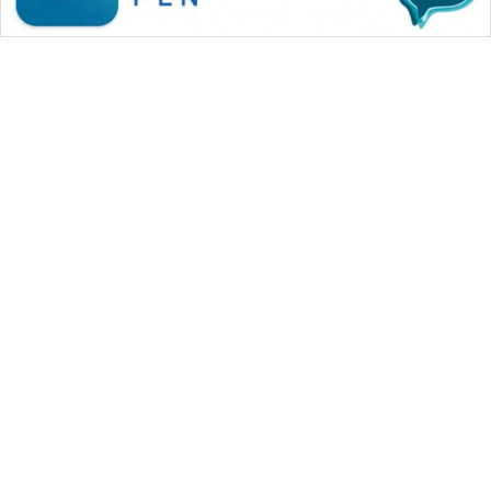
WAHANA MEDIA GROUP
|
|
|
WAHANA NEWS co
WAHANA TANI
WAHANA ADVOKAT
|
|
WAHANA INFRASTRUKTUR
WAHANA KONSUMEN
|
|
|
WAHANA LISTRIK
WAHANA TRAVEL
WAHANA TV
|
|
|
WAHANANEWS id
WAHANANEWS CO ID
WAHANANEWS NET
|
|
|
WAHANA SPORT ID
Wahana UMKM
Wahana Seleb
|
|
|
Wahana Persona
Wahana Otomotif
Wahana Health
|
Wahana Desa Wisata
Lapak Wahana