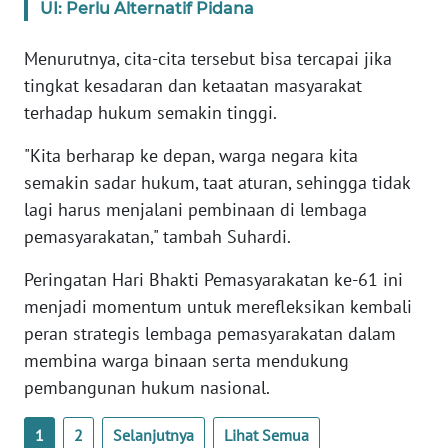
RIAU
UI: Perlu Alternatif Pidana
Menurutnya, cita-cita tersebut bisa tercapai jika
WN
SERAMBI
tingkat kesadaran dan ketaatan masyarakat
terhadap hukum semakin tinggi.
WN
JAMBI
"Kita berharap ke depan, warga negara kita
semakin sadar hukum, taat aturan, sehingga tidak
WN
lagi harus menjalani pembinaan di lembaga
SULTRA
pemasyarakatan," tambah Suhardi.
Peringatan Hari Bhakti Pemasyarakatan ke-61 ini
WN
NTB
menjadi momentum untuk merefleksikan kembali
peran strategis lembaga pemasyarakatan dalam
WN
membina warga binaan serta mendukung
SULTENG
pembangunan hukum nasional.
WN
1
2
Selanjutnya
Lihat Semua