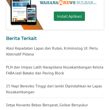
WN
Install Aplikasi
NUSANTARA
WN
JOGJA
Berita Terkait
Atasi Kepadatan Lapas dan Rutan, Kriminolog UI: Perlu
WN
JATIM
Alternatif Pidana
WN
PLN dan Imipas Latih Narapidana Nusakambangan Kelola
BALI
FABA Jadi Batako dan Paving Block
WN
25 Napi Beresiko Tinggi dari Jambi Dipindahkan ke Lapas
KALBAR
Nusakambangan
WN
Setya Novanto Bebas Bersyarat, Golkar Bersyukur
KALTENG