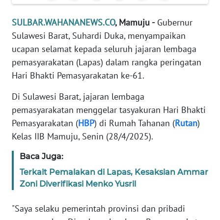
REDAKSI
SULBAR.WAHANANEWS.CO
, Mamuju -
Gubernur
Sulawesi Barat, Suhardi Duka, menyampaikan
KARIR
ucapan selamat kepada seluruh jajaran lembaga
DISCLAIMER
pemasyarakatan (Lapas) dalam rangka peringatan
Hari Bhakti Pemasyarakatan ke-61.
Wahana
News
Di Sulawesi Barat, jajaran lembaga
Regional
pemasyarakatan menggelar tasyakuran Hari Bhakti
Pemasyarakatan (
HBP
) di Rumah Tahanan (
Rutan
)
WN
Kelas IIB Mamuju, Senin (28/4/2025).
SUMUT
Baca Juga:
WN
Terkait Pemalakan di Lapas, Kesaksian Ammar
JAKARTA
Zoni Diverifikasi Menko Yusril
WN
"Saya selaku pemerintah provinsi dan pribadi
JABAR