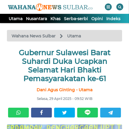
Utama
Nusantara
Khas
Serba-serbi
Opini
Indeks
WAHANA
Tutup
TV
Wahana News Sulbar
Utama
UTAMA
Gubernur Sulawesi Barat
Suhardi Duka Ucapkan
NUSANTARA
Selamat Hari Bhakti
Pemasyarakatan ke-61
KHAS
Dani Agus Ginting - Utama
Selasa, 29 April 2025 - 09:52 WIB
SERBA-
SERBI
OPINI