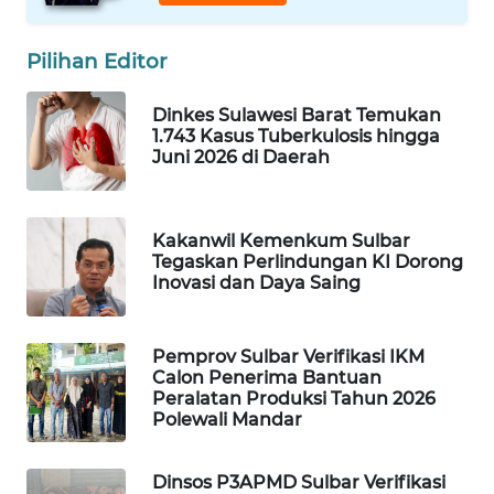
ID
Pilihan Editor
MAWAKA
ID
Dinkes Sulawesi Barat Temukan
1.743 Kasus Tuberkulosis hingga
MARTABAT
Juni 2026 di Daerah
NET
PLN
Kakanwil Kemenkum Sulbar
WATCH
Tegaskan Perlindungan KI Dorong
Inovasi dan Daya Saing
MKLI
Pemprov Sulbar Verifikasi IKM
LPKKI
Calon Penerima Bantuan
Peralatan Produksi Tahun 2026
Polewali Mandar
LKKI
Dinsos P3APMD Sulbar Verifikasi
KOPEKLIN