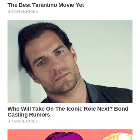
KONSUMEN
WAHANA
LISTRIK
WAHANA
TRAVEL
WAHANA
TV
WAHANANEWS
ID
WAHANANEWS
CO ID
WAHANANEWS
NET