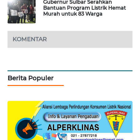
Gubernur Sulbar Serahkan
Bantuan Program Listrik Hemat
Murah untuk 83 Warga
SIBARAGAS
NEWS
KOMENTAR
METRO
SIANTAR
NEWS
METRO
MEDAN
Berita Populer
NEWS
METRO
JAKARTA
NEWS
KRT
NEWS