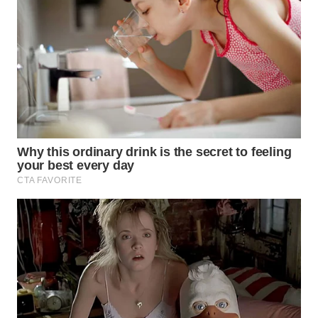
WN
MALUKU
WN
MALUT
WN
DAIRI
WN
DANAU
TOBA
WN
NIAS
WN