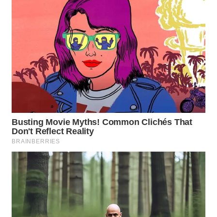
WAHANA
SPORT
WAHANA
UMKM
WAHANA
SELEB
WAHANA
PERSONA
WAHANA
OTOMOTIF
WAHANA
HEALTH