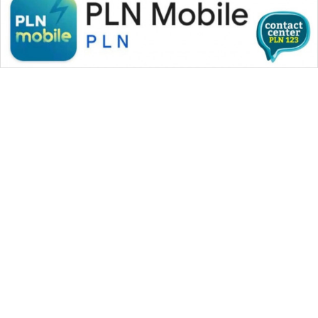
WAHANA MEDIA GROUP
|
|
|
WAHANA NEWS co
WAHANA TANI
WAHANA ADVOKAT
|
|
WAHANA INFRASTRUKTUR
WAHANA KONSUMEN
|
|
|
WAHANA LISTRIK
WAHANA TRAVEL
WAHANA TV
|
|
|
WAHANANEWS id
WAHANANEWS CO ID
WAHANANEWS NET