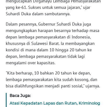
mengucapkan Dirgahayu Lembaga Pemasyarakatan
yang ke-61. Sukses untuk semua jajaran," ujar
WN
Suhardi Duka dalam sambutannya.
BANTEN
Dalam pesannya, Gubernur Suhardi Duka juga
WN
mengungkapkan harapan besarnya terhadap masa
NTT
depan lembaga pemasyarakatan di Indonesia,
khususnya di Sulawesi Barat. Ia membayangkan
WN
kondisi di mana dalam 10 hingga 20 tahun ke
KEPRI
depan, lembaga pemasyarakatan tidak lagi
mengalami over kapasitas.
WN
PAPUA
"Kita berharap, 10 bahkan 20 tahun ke depan,
lembaga pemasyarakatan kita sudah kosong, dan
WN
PAPUA
bisa dialihfungsikan menjadi panti sosial," ujarnya.
BARAT
Baca Juga:
WN
Atasi Kepadatan Lapas dan Rutan, Kriminolog