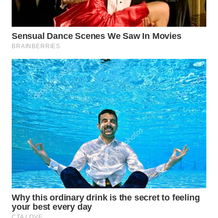
WN
INDRAMAYU
WN
KUNINGAN
WN
MAJALENGKA
WN
SUBANG
WN
SUKABUMI
WN
PURWAKARTA