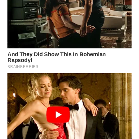
WN
SUMEDANG
WN
CIANJUR
WN
KEPULAUAN
SERIBU
WN
TANGERANG
WN
BINJAI
WN
CIREBON