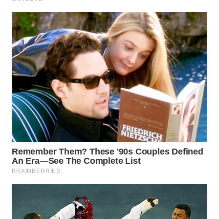
WN
PRIANGAN
TIMUR
WN
SEMARANG
WN
SOLO
WN
BOROBUDUR
WN
MADURA
WN