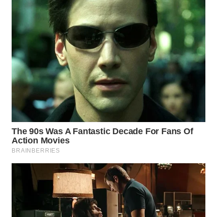
BEKASI
WN
BOGOR
WN
DEPOK
WN
TAPANULI
UTARA
WN
SAMOSIR
WN
PADANG
LAWAS