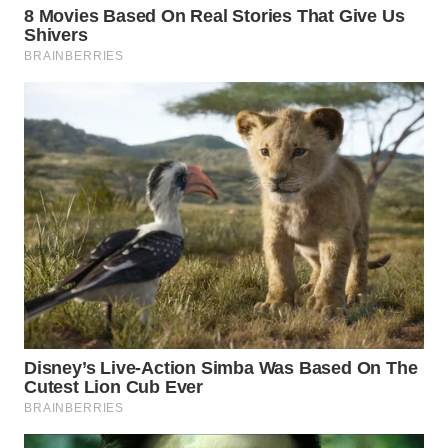
WN
TAPANULI
TENGAH
WN DELI
SERDANG
WN
TEBING
TINGGI
WN
PAKPAK
WN
KARAWANG
WN