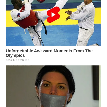
SURABAYA
WN
NATUNA
WN
BINTAN
WN
MANDALIKA
WN
LIKUPANG
WN
LABUANBAJO
WN
BORNEO