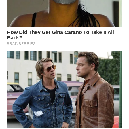
Wahana
Media
Group
WAHANA
NEWS
WAHANA
TANI
WAHANA
ADVOKAT
WAHANA
INFRASTRUKTUR
WAHANA