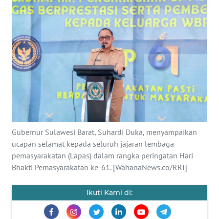
Informasi
INDEKS
BERITA
KONTAK
KAMI
INFO
IKLAN
Gubernur Sulawesi Barat, Suhardi Duka, menyampaikan
ucapan selamat kepada seluruh jajaran lembaga
TENTANG
pemasyarakatan (Lapas) dalam rangka peringatan Hari
KAMI
Bhakti Pemasyarakatan ke-61. [WahanaNews.co/RRI]
PEDOMAN
MEDIA
Ikuti Kami di:
SIBER