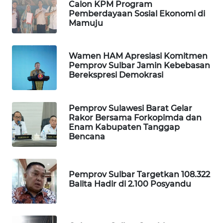
Calon KPM Program
Pemberdayaan Sosial Ekonomi di
PORTAL
Mamuju
KONSUMEN
Wamen HAM Apresiasi Komitmen
FORWAMKI
Pemprov Sulbar Jamin Kebebasan
Berekspresi Demokrasi
ALPERKLINAS
Pemprov Sulawesi Barat Gelar
FORJASIDA
Rakor Bersama Forkopimda dan
Enam Kabupaten Tanggap
Bencana
TAMBANG
NEWS
Pemprov Sulbar Targetkan 108.322
SITUNGIR
Balita Hadir di 2.100 Posyandu
NEWS
SIDIKALANG
NEWS