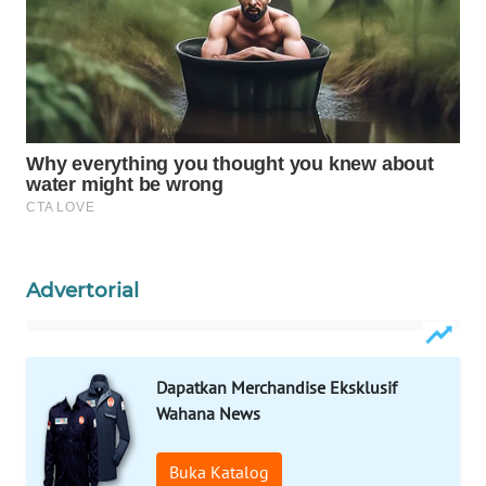
WAHANA
DESA
WISATA
LAPAK
WAHANA
Wahana
Network
Advertorial
KONSUMEN
LISTRIK
Dapatkan Merchandise Eksklusif
MASYARAKAT
KELISTRIKAN
Wahana News
WALINKI
Buka Katalog