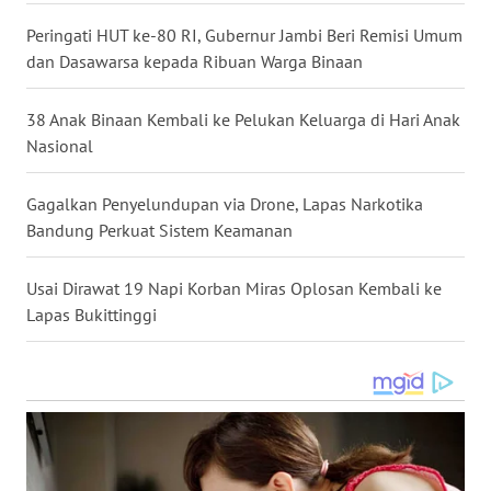
Peringati HUT ke-80 RI, Gubernur Jambi Beri Remisi Umum
WN
dan Dasawarsa kepada Ribuan Warga Binaan
KALTARA
38 Anak Binaan Kembali ke Pelukan Keluarga di Hari Anak
WN
Nasional
KALSEL
Gagalkan Penyelundupan via Drone, Lapas Narkotika
WN
Bandung Perkuat Sistem Keamanan
KALTIM
Usai Dirawat 19 Napi Korban Miras Oplosan Kembali ke
WN
Lapas Bukittinggi
SULSEL
WN
GORONTALO
WN
SULUT