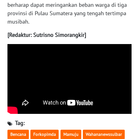
berharap dapat meringankan beban warga di tiga
provinsi di Pulau Sumatera yang tengah tertimpa
WN
musibah.
NUSANTARA
[Redaktur: Sutrisno Simorangkir]
WN
JOGJA
WN
JATIM
WN
BALI
WN
KALBAR
Tag:
WN
Bencana
Forkopimda
Mamuju
Wahananewssulbar
KALTENG