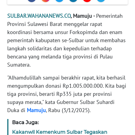
REDAKSI
SULBAR.WAHANANEWS.CO
, Mamuju -
Pemerintah
KARIR
Provinsi Sulawesi Barat menggelar rapat
koordinasi bersama unsur Forkopimda dan enam
DISCLAIMER
pemerintah kabupaten se-Sulbar untuk membahas
langkah solidaritas dan kepedulian terhadap
Wahana
bencana yang melanda tiga provinsi di Pulau
News
Sumatera.
Regional
"Alhamdulillah sampai berakhir rapat, kita berhasil
WN
mengumpulkan donasi Rp1.005.000.000. Kita bagi
SUMUT
tiga provinsi, berarti Rp335 juta per provinsi
supaya merata," kata Gubernur Sulbar Suhardi
WN
JAKARTA
Duka di
Mamuju
, Rabu (3/12/2025).
Baca Juga:
WN
JABAR
Kakanwil Kemenkum Sulbar Tegaskan