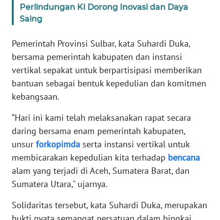
Perlindungan KI Dorong Inovasi dan Daya
Saing
WN
BANTEN
Pemerintah Provinsi Sulbar, kata Suhardi Duka,
bersama pemerintah kabupaten dan instansi
WN
NTT
vertikal sepakat untuk berpartisipasi memberikan
bantuan sebagai bentuk kepedulian dan komitmen
WN
kebangsaan.
KEPRI
“Hari ini kami telah melaksanakan rapat secara
WN
daring bersama enam pemerintah kabupaten,
PAPUA
unsur
forkopimda
serta instansi vertikal untuk
membicarakan kepedulian kita terhadap
bencana
WN
alam yang terjadi di Aceh, Sumatera Barat, dan
PAPUA
Sumatera Utara," ujarnya.
BARAT
Solidaritas tersebut, kata Suhardi Duka, merupakan
WN
bukti nyata semangat persatuan dalam bingkai