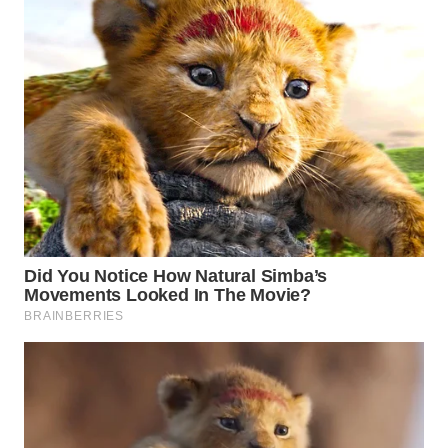
KONSUMEN
WAHANA
LISTRIK
WAHANA
TRAVEL
WAHANA
TV
WAHANANEWS
ID
WAHANANEWS
CO ID
WAHANANEWS
NET