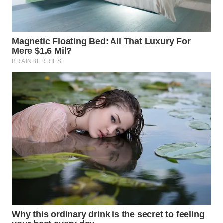
WAHANA
DESA
WISATA
LAPAK
WAHANA
Wahana
Network
KONSUMEN
LISTRIK
MASYARAKAT
KELISTRIKAN
WALINKI