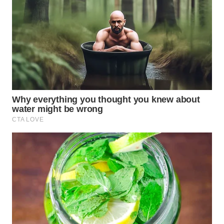
BEKASI
WN
BOGOR
WN
DEPOK
WN
TAPANULI
UTARA
WN
SAMOSIR
WN
PADANG
LAWAS