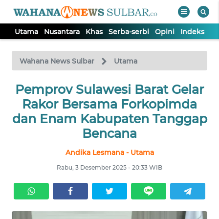
Utama
Nusantara
Khas
Serba-serbi
Opini
Indeks
WAHANA
Tutup
TV
Wahana News Sulbar
Utama
UTAMA
Pemprov Sulawesi Barat Gelar
Rakor Bersama Forkopimda
NUSANTARA
dan Enam Kabupaten Tanggap
Bencana
KHAS
Andika Lesmana - Utama
Rabu, 3 Desember 2025 - 20:33 WIB
SERBA-
SERBI
OPINI