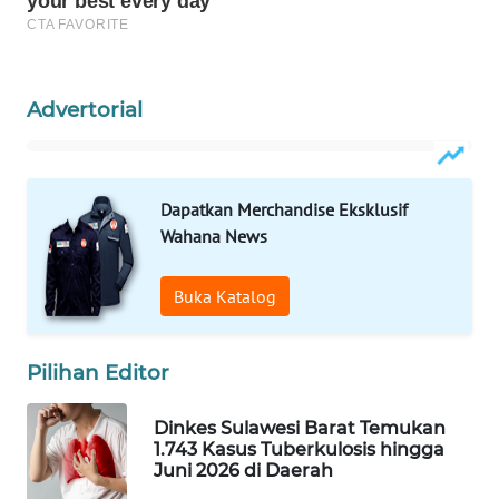
ID
MAWAKA
ID
Advertorial
MARTABAT
NET
Dapatkan Merchandise Eksklusif
PLN
Wahana News
WATCH
Buka Katalog
MKLI
Pilihan Editor
LPKKI
Dinkes Sulawesi Barat Temukan
LKKI
1.743 Kasus Tuberkulosis hingga
Juni 2026 di Daerah
KOPEKLIN