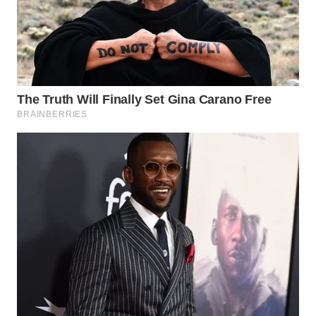
SURABAYA
WN
NATUNA
WN
BINTAN
WN
MANDALIKA
WN
LIKUPANG
WN
LABUANBAJO
WN
BORNEO