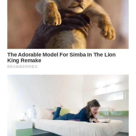
WAHANA
SPORT
WAHANA
UMKM
WAHANA
SELEB
WAHANA
PERSONA
WAHANA
OTOMOTIF
WAHANA
HEALTH