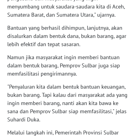
SULBAR
menyumbang untuk saudara-saudara kita di Aceh,
Sumatera Barat, dan Sumatera Utara," ujarnya.
WN
BABEL
Bantuan yang berhasil dihimpun, lanjutnya, akan
disalurkan dalam bentuk dana, bukan barang, agar
WN
lebih efektif dan tepat sasaran.
SUMBAR
Namun jika masyarakat ingin memberi bantuan
WN
dalam bentuk barang, Pemprov Sulbar juga siap
SUMSEL
memfasilitasi pengirimannya.
WN
"Penyaluran kita dalam bentuk bantuan keuangan,
BENGKULU
bukan barang. Tapi kalau dari masyarakat ada yang
ingin memberi barang, nanti akan kita bawa ke
WN
sana dan Pemprov Sulbar siap memfasilitasi," jelas
LAMPUNG
Suhardi Duka.
WN
Melalui langkah ini, Pemerintah Provinsi Sulbar
JATENG