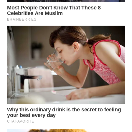
Wahana
Media
Group
WAHANA
NEWS
WAHANA
TANI
WAHANA
ADVOKAT
WAHANA
INFRASTRUKTUR
WAHANA