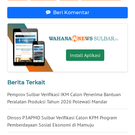
Beri Komentar
WN
KALTARA
WN
KALSEL
Install Aplikasi
WN
KALTIM
WN
Berita Terkait
SULSEL
Pemprov Sulbar Verifikasi IKM Calon Penerima Bantuan
Peralatan Produksi Tahun 2026 Polewali Mandar
WN
GORONTALO
Dinsos P3APMD Sulbar Verifikasi Calon KPM Program
Pemberdayaan Sosial Ekonomi di Mamuju
WN
SULUT