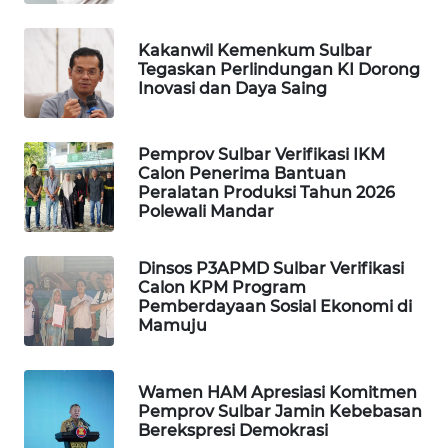
PORTAL
Kakanwil Kemenkum Sulbar
KONSUMEN
Tegaskan Perlindungan KI Dorong
Inovasi dan Daya Saing
FORWAMKI
Pemprov Sulbar Verifikasi IKM
ALPERKLINAS
Calon Penerima Bantuan
Peralatan Produksi Tahun 2026
Polewali Mandar
FORJASIDA
Dinsos P3APMD Sulbar Verifikasi
TAMBANG
Calon KPM Program
NEWS
Pemberdayaan Sosial Ekonomi di
Mamuju
SITUNGIR
NEWS
Wamen HAM Apresiasi Komitmen
Pemprov Sulbar Jamin Kebebasan
SIDIKALANG
Berekspresi Demokrasi
NEWS