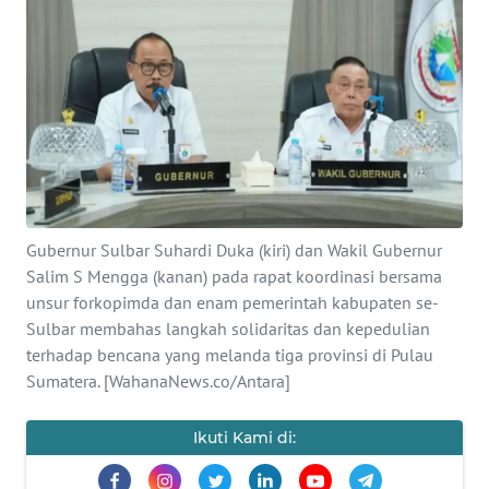
Informasi
INDEKS
BERITA
KONTAK
KAMI
INFO
Gubernur Sulbar Suhardi Duka (kiri) dan Wakil Gubernur
IKLAN
Salim S Mengga (kanan) pada rapat koordinasi bersama
unsur forkopimda dan enam pemerintah kabupaten se-
TENTANG
Sulbar membahas langkah solidaritas dan kepedulian
KAMI
terhadap bencana yang melanda tiga provinsi di Pulau
Sumatera. [WahanaNews.co/Antara]
PEDOMAN
MEDIA
Ikuti Kami di:
SIBER