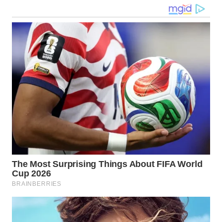
LANGKAT
WN
TAPANULI
SELATAN
WN
TANJUNG
LESUNG
WN
KARO
WN
SIMALUNGUN
WN
LABUHANBATU