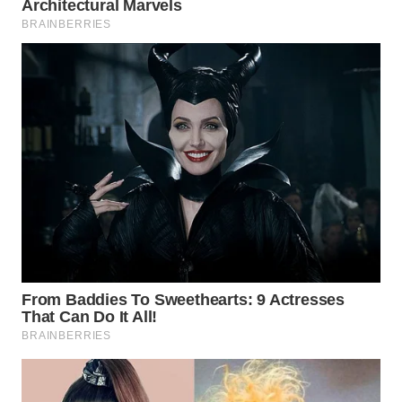
WN
INDRAMAYU
WN
KUNINGAN
WN
MAJALENGKA
WN
SUBANG
WN
SUKABUMI
WN
PURWAKARTA