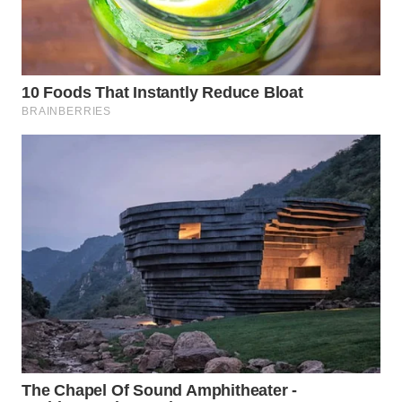
WN
SUMEDANG
WN
CIANJUR
WN
KEPULAUAN
SERIBU
WN
TANGERANG
WN
BINJAI
WN
CIREBON