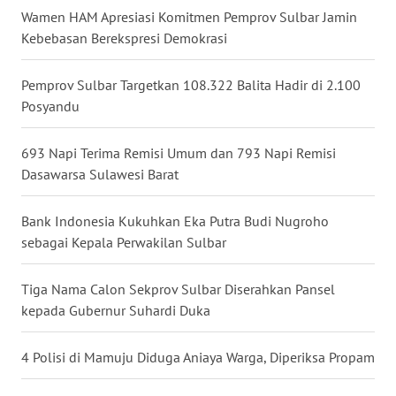
Wamen HAM Apresiasi Komitmen Pemprov Sulbar Jamin
WN
Kebebasan Berekspresi Demokrasi
MALUKU
Pemprov Sulbar Targetkan 108.322 Balita Hadir di 2.100
WN
Posyandu
MALUT
693 Napi Terima Remisi Umum dan 793 Napi Remisi
WN
Dasawarsa Sulawesi Barat
DAIRI
Bank Indonesia Kukuhkan Eka Putra Budi Nugroho
WN
sebagai Kepala Perwakilan Sulbar
DANAU
TOBA
Tiga Nama Calon Sekprov Sulbar Diserahkan Pansel
kepada Gubernur Suhardi Duka
WN
NIAS
4 Polisi di Mamuju Diduga Aniaya Warga, Diperiksa Propam
WN