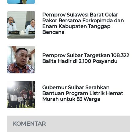
Pemprov Sulawesi Barat Gelar
SIBARAGAS
Rakor Bersama Forkopimda dan
NEWS
Enam Kabupaten Tanggap
Bencana
METRO
SIANTAR
NEWS
Pemprov Sulbar Targetkan 108.322
Balita Hadir di 2.100 Posyandu
METRO
MEDAN
NEWS
Gubernur Sulbar Serahkan
Bantuan Program Listrik Hemat
METRO
Murah untuk 83 Warga
JAKARTA
NEWS
KOMENTAR
KRT
NEWS