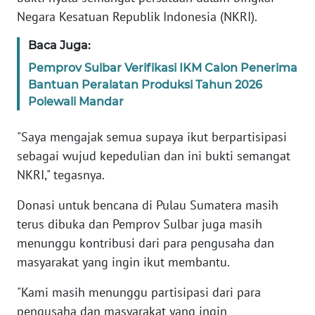
RIAU
Negara Kesatuan Republik Indonesia (NKRI).
WN
Baca Juga:
SERAMBI
Pemprov Sulbar Verifikasi IKM Calon Penerima
Bantuan Peralatan Produksi Tahun 2026
WN
Polewali Mandar
JAMBI
"Saya mengajak semua supaya ikut berpartisipasi
WN
sebagai wujud kepedulian dan ini bukti semangat
SULTRA
NKRI," tegasnya.
WN
Donasi untuk bencana di Pulau Sumatera masih
NTB
terus dibuka dan Pemprov Sulbar juga masih
menunggu kontribusi dari para pengusaha dan
WN
masyarakat yang ingin ikut membantu.
SULTENG
"Kami masih menunggu partisipasi dari para
WN
pengusaha dan masyarakat yang ingin