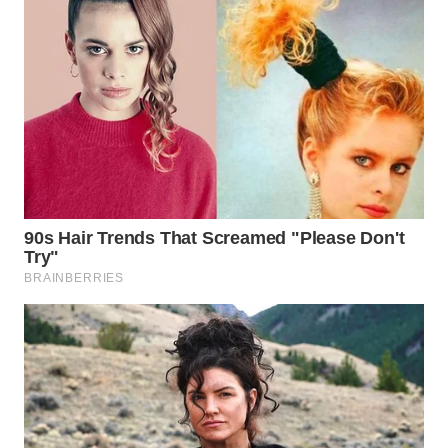
WN
PRIANGAN
TIMUR
WN
SEMARANG
WN
SOLO
WN
BOROBUDUR
WN
MADURA
WN