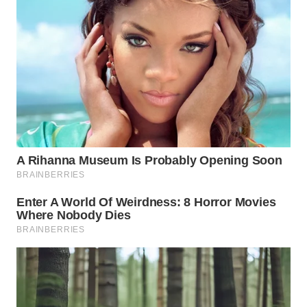
WN
TAPANULI
TENGAH
WN DELI
SERDANG
WN
TEBING
TINGGI
WN
PAKPAK
WN
KARAWANG
WN