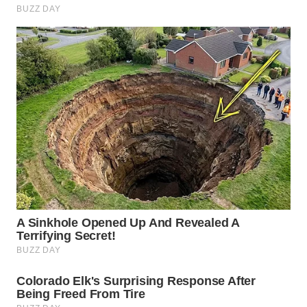
LANGKAT
WN
TAPANULI
SELATAN
WN
TANJUNG
LESUNG
WN
KARO
WN
SIMALUNGUN
WN
LABUHANBATU