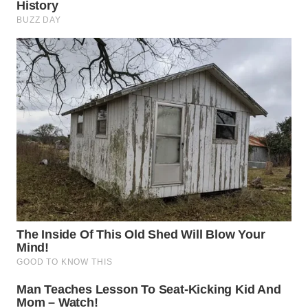
WN
MALUKU
WN
MALUT
WN
DAIRI
WN
DANAU
TOBA
WN
NIAS
WN