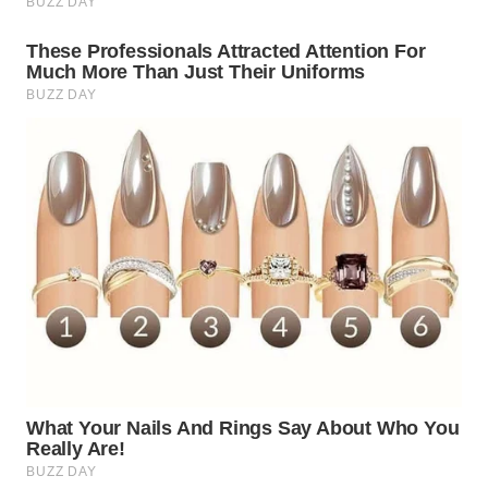
WN
TAPANULI
TENGAH
WN DELI
SERDANG
WN
TEBING
TINGGI
WN
PAKPAK
WN
KARAWANG
WN