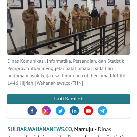
Informasi
INDEKS
BERITA
KONTAK
KAMI
Dinas Komunikasi, Informatika, Persandian, dan Statistik
Pemprov Sulbar menggelar halal bihalal pada hari
INFO
IKLAN
pertama masuk kerja usai libur dan cuti bersama Idulfitri
1446 Hijriah. [WahanaNews.co/FHN]
TENTANG
KAMI
Ikuti Kami di:
PEDOMAN
MEDIA
SIBER
SULBAR.WAHANANEWS.CO
, Mamuju -
Dinas