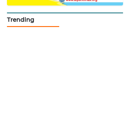
WAHANA
Trending
DESA
WISATA
LAPAK
WAHANA
Wahana
Network
KONSUMEN
LISTRIK
MASYARAKAT
KELISTRIKAN
WALINKI