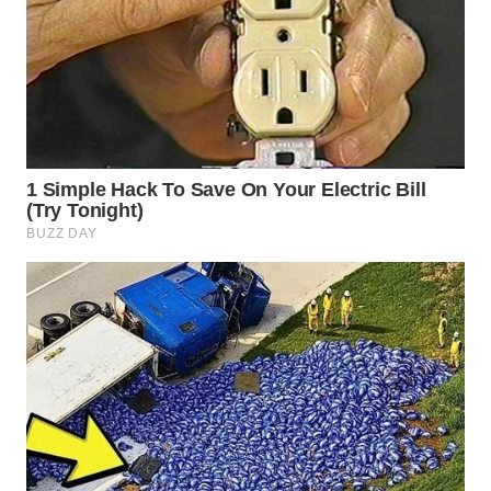
WN
PRIANGAN
TIMUR
WN
SEMARANG
WN
SOLO
WN
BOROBUDUR
WN
MADURA
WN