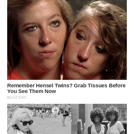
WN
SUMEDANG
WN
CIANJUR
WN
KEPULAUAN
SERIBU
WN
TANGERANG
WN
BINJAI
WN
CIREBON