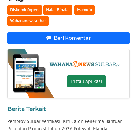
SULBAR
Diskominfopers
Halal Bihalal
Mamuju
WN
Wahananewssulbar
BABEL
Beri Komentar
WN
SUMBAR
WN
SUMSEL
Install Aplikasi
WN
BENGKULU
WN
Berita Terkait
LAMPUNG
Pemprov Sulbar Verifikasi IKM Calon Penerima Bantuan
Peralatan Produksi Tahun 2026 Polewali Mandar
WN
JATENG