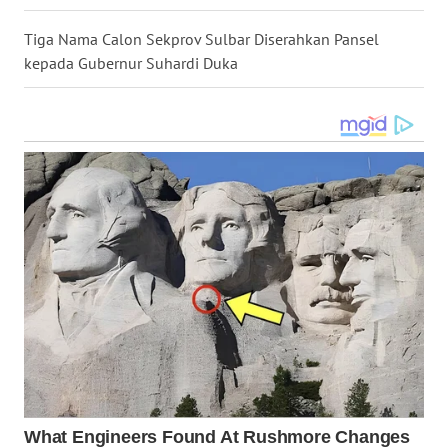
Tiga Nama Calon Sekprov Sulbar Diserahkan Pansel
WN
kepada Gubernur Suhardi Duka
KALTARA
WN
KALSEL
WN
KALTIM
WN
SULSEL
WN
GORONTALO
WN
SULUT