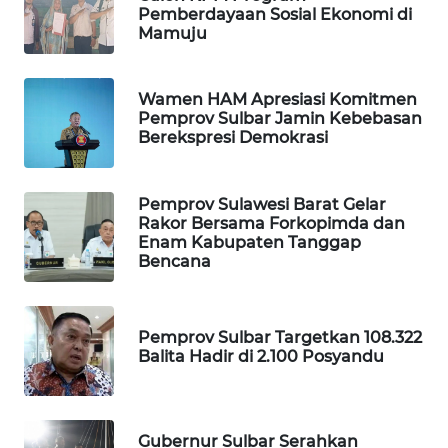
KONSUMEN
Pemberdayaan Sosial Ekonomi di
Mamuju
WAHANA
LISTRIK
Wamen HAM Apresiasi Komitmen
Pemprov Sulbar Jamin Kebebasan
WAHANA
Berekspresi Demokrasi
TRAVEL
WAHANA
Pemprov Sulawesi Barat Gelar
TV
Rakor Bersama Forkopimda dan
Enam Kabupaten Tanggap
Bencana
WAHANANEWS
ID
Pemprov Sulbar Targetkan 108.322
WAHANANEWS
Balita Hadir di 2.100 Posyandu
CO ID
WAHANANEWS
Gubernur Sulbar Serahkan
NET