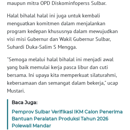
maupun mitra OPD Diskominfoperss Sulbar.
WN
Halal bihalal halal ini juga untuk kembali
BANTEN
menguatkan komitmen dalam menjalankan
program kedepan khususnya dalam mewujudkan
WN
visi misi Gubernur dan Wakil Gubernur Sulbar,
NTT
Suhardi Duka-Salim S Mengga.
WN
"Semoga melalui halal bihalal ini menjadi awal
KEPRI
yang baik memulai kerja pasca libur dan cuti
bersama. Ini upaya kita memperkuat silaturahmi,
WN
kebersamaan dan semangat dalam bekerja," ucap
PAPUA
Mustari.
WN
Baca Juga:
PAPUA
BARAT
Pemprov Sulbar Verifikasi IKM Calon Penerima
Bantuan Peralatan Produksi Tahun 2026
WN
Polewali Mandar