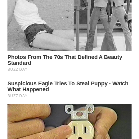
WN
INDRAMAYU
WN
KUNINGAN
WN
MAJALENGKA
WN
SUBANG
WN
SUKABUMI
WN
PURWAKARTA