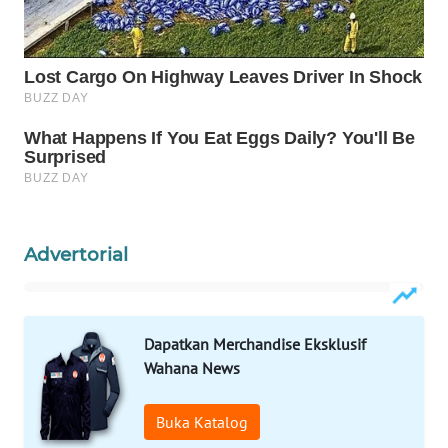
SURABAYA
WN
NATUNA
WN
BINTAN
WN
MANDALIKA
Advertorial
WN
LIKUPANG
Dapatkan Merchandise Eksklusif
WN
Wahana News
LABUANBAJO
Buka Katalog
WN
BORNEO