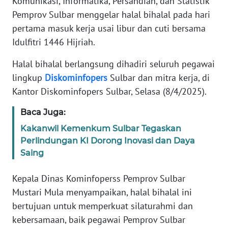
Komunikasi, Informatika, Persandian, dan Statistik
REDAKSI
Pemprov Sulbar menggelar halal bihalal pada hari
pertama masuk kerja usai libur dan cuti bersama
KARIR
Idulfitri 1446 Hijriah.
Halal bihalal berlangsung dihadiri seluruh pegawai
DISCLAIMER
lingkup
Diskominfopers
Sulbar dan mitra kerja, di
Wahana
Kantor Diskominfopers Sulbar, Selasa (8/4/2025).
News
Regional
Baca Juga:
Kakanwil Kemenkum Sulbar Tegaskan
WN
Perlindungan KI Dorong Inovasi dan Daya
SUMUT
Saing
WN
Kepala Dinas Kominfoperss Pemprov Sulbar
JAKARTA
Mustari Mula menyampaikan, halal bihalal ini
bertujuan untuk memperkuat silaturahmi dan
WN
kebersamaan, baik pegawai Pemprov Sulbar
JABAR