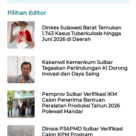
Pilihan Editor
Wahana
Media
Group
Dinkes Sulawesi Barat Temukan
1.743 Kasus Tuberkulosis hingga
Juni 2026 di Daerah
WAHANA
NEWS
WAHANA
Kakanwil Kemenkum Sulbar
Tegaskan Perlindungan KI Dorong
TANI
Inovasi dan Daya Saing
WAHANA
ADVOKAT
Pemprov Sulbar Verifikasi IKM
Calon Penerima Bantuan
Peralatan Produksi Tahun 2026
WAHANA
Polewali Mandar
INFRASTRUKTUR
Dinsos P3APMD Sulbar Verifikasi
WAHANA
Calon KPM Program