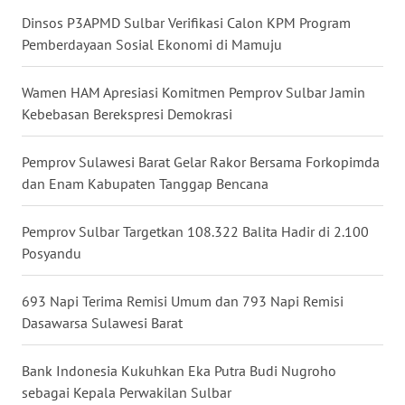
Dinsos P3APMD Sulbar Verifikasi Calon KPM Program
Pemberdayaan Sosial Ekonomi di Mamuju
WN
NUSANTARA
Wamen HAM Apresiasi Komitmen Pemprov Sulbar Jamin
WN
Kebebasan Berekspresi Demokrasi
JOGJA
Pemprov Sulawesi Barat Gelar Rakor Bersama Forkopimda
WN
dan Enam Kabupaten Tanggap Bencana
JATIM
Pemprov Sulbar Targetkan 108.322 Balita Hadir di 2.100
WN
Posyandu
BALI
693 Napi Terima Remisi Umum dan 793 Napi Remisi
WN
Dasawarsa Sulawesi Barat
KALBAR
Bank Indonesia Kukuhkan Eka Putra Budi Nugroho
WN
sebagai Kepala Perwakilan Sulbar
KALTENG