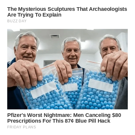
BEKASI
WN
BOGOR
WN
DEPOK
WN
TAPANULI
UTARA
WN
SAMOSIR
WN
PADANG
LAWAS