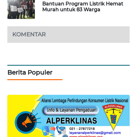
Bantuan Program Listrik Hemat
Murah untuk 83 Warga
WAHANA
SPORT
KOMENTAR
WAHANA
UMKM
WAHANA
SELEB
Berita Populer
WAHANA
PERSONA
WAHANA
OTOMOTIF
WAHANA
HEALTH