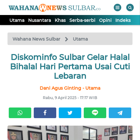
Utama
Nusantara
Khas
Serba-serbi
Opini
Indeks
WAHANA
Tutup
TV
Wahana News Sulbar
Utama
UTAMA
Diskominfo Sulbar Gelar Halal
Bihalal Hari Pertama Usai Cuti
NUSANTARA
Lebaran
Dani Agus Ginting - Utama
KHAS
Rabu, 9 April 2025 - 17:17 WIB
SERBA-
SERBI
OPINI