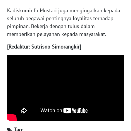
RIAU
Kadiskominfo Mustari juga mengingatkan kepada
WN
seluruh pegawai pentingnya loyalitas terhadap
SERAMBI
pimpinan. Bekerja dengan tulus dalam
memberikan pelayanan kepada masyarakat.
WN
JAMBI
[Redaktur: Sutrisno Simorangkir]
WN
SULTRA
WN
NTB
WN
SULTENG
WN
Tag: