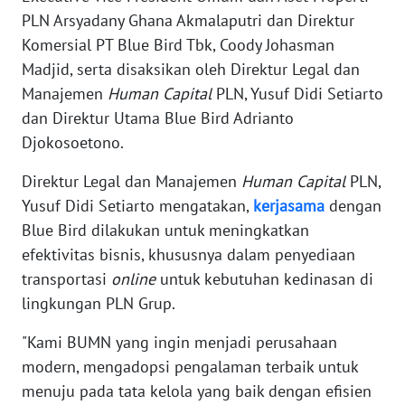
PLN Arsyadany Ghana Akmalaputri dan Direktur
WN
Komersial PT Blue Bird Tbk, Coody Johasman
BANTEN
Madjid, serta disaksikan oleh Direktur Legal dan
Manajemen
Human Capital
PLN, Yusuf Didi Setiarto
WN
dan Direktur Utama Blue Bird Adrianto
NTT
Djokosoetono.
WN
Direktur Legal dan Manajemen
Human Capital
PLN,
KEPRI
Yusuf Didi Setiarto mengatakan,
kerjasama
dengan
Blue Bird dilakukan untuk meningkatkan
WN
efektivitas bisnis, khususnya dalam penyediaan
PAPUA
transportasi
online
untuk kebutuhan kedinasan di
lingkungan PLN Grup.
WN
PAPUA
"Kami BUMN yang ingin menjadi perusahaan
BARAT
modern, mengadopsi pengalaman terbaik untuk
menuju pada tata kelola yang baik dengan efisien
WN