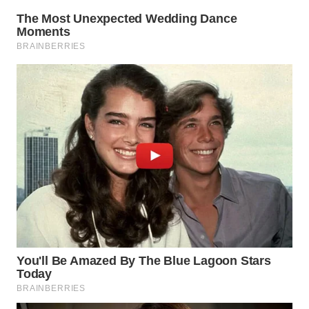
Wahana
Media
Group
WAHANA
NEWS
WAHANA
TANI
WAHANA
ADVOKAT
WAHANA
INFRASTRUKTUR
WAHANA