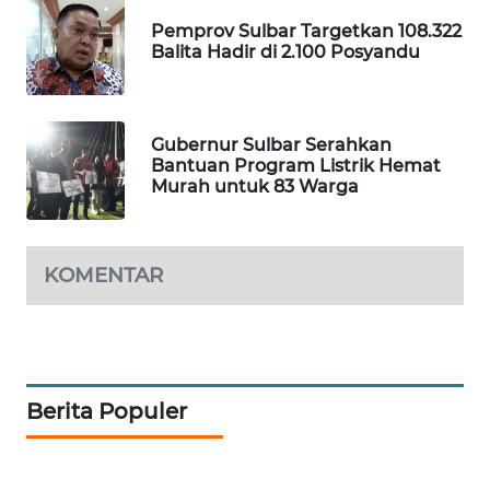
ID
Pemprov Sulbar Targetkan 108.322
Balita Hadir di 2.100 Posyandu
MAWAKA
ID
MARTABAT
Gubernur Sulbar Serahkan
Bantuan Program Listrik Hemat
NET
Murah untuk 83 Warga
PLN
WATCH
KOMENTAR
MKLI
LPKKI
Berita Populer
LKKI
KOPEKLIN