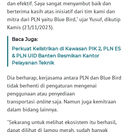
RIAU
dan efektif. Saya sangat menyambut baik dan
berterima kasih atas inisiatif dari tim kami dan
WN
mitra dari PLN yaitu Blue Bird," ujar Yusuf, dikutip
SERAMBI
Kamis (23/11/2023).
WN
Baca Juga:
JAMBI
Perkuat Kelistrikan di Kawasan PIK 2, PLN ES
& PLN UID Banten Resmikan Kantor
WN
Pelayanan Teknik
SULTRA
Dia berharap, kerjasama antara PLN dan Blue Bird
WN
tidak berhenti di pengaturan mengenai
NTB
penggunaan atau penyediaan
transportasi
online
saja. Namun juga kemitraan
WN
dalam bidang lainnya.
SULTENG
"Sekarang untuk melihat ekosistem itu berhasil,
WN
dapat dilihat di lampu merah, sudah banyak