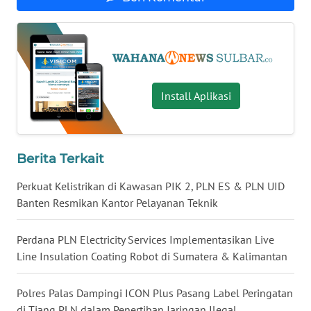
WN
KALTARA
WN
Install Aplikasi
KALSEL
WN
KALTIM
Berita Terkait
WN
Perkuat Kelistrikan di Kawasan PIK 2, PLN ES & PLN UID
SULSEL
Banten Resmikan Kantor Pelayanan Teknik
WN
Perdana PLN Electricity Services Implementasikan Live
GORONTALO
Line Insulation Coating Robot di Sumatera & Kalimantan
WN
Polres Palas Dampingi ICON Plus Pasang Label Peringatan
SULUT
di Tiang PLN dalam Penertiban Jaringan Ilegal