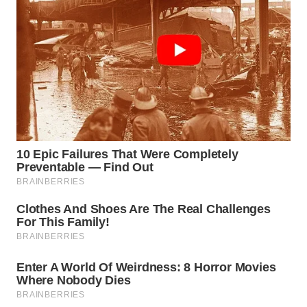
SURABAYA
WN
NATUNA
WN
BINTAN
WN
MANDALIKA
WN
LIKUPANG
WN
LABUANBAJO
WN
BORNEO