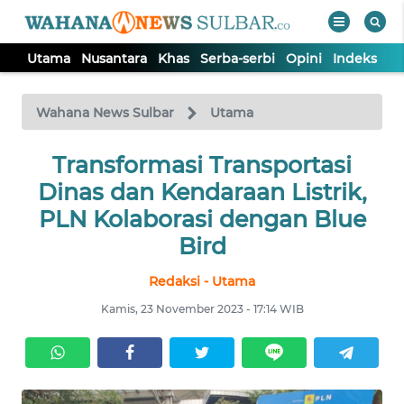
Utama
Nusantara
Khas
Serba-serbi
Opini
Indeks
WAHANA
Tutup
TV
Wahana News Sulbar
Utama
UTAMA
Transformasi Transportasi
Dinas dan Kendaraan Listrik,
NUSANTARA
PLN Kolaborasi dengan Blue
Bird
KHAS
Redaksi - Utama
Kamis, 23 November 2023 - 17:14 WIB
SERBA-
SERBI
OPINI