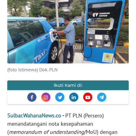
Informasi
INDEKS
BERITA
KONTAK
KAMI
INFO
(foto istimewa) Dok. PLN
IKLAN
Ikuti Kami di:
TENTANG
KAMI
PEDOMAN
Sulbar.WahanaNews.co
-
PT PLN (Persero)
MEDIA
menandatangani nota kesepahaman
SIBER
(
memorandum of understanding
/MoU) dengan