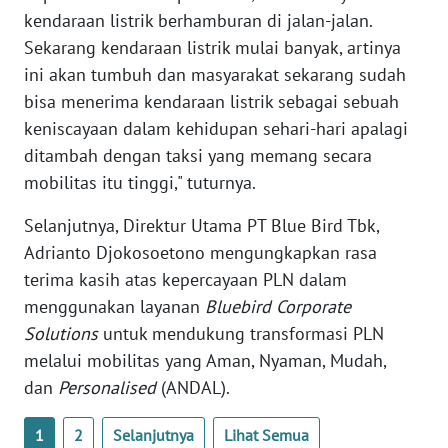
SULBAR
kendaraan listrik berhamburan di jalan-jalan.
Sekarang kendaraan listrik mulai banyak, artinya
WN
ini akan tumbuh dan masyarakat sekarang sudah
BABEL
bisa menerima kendaraan listrik sebagai sebuah
keniscayaan dalam kehidupan sehari-hari apalagi
WN
SUMBAR
ditambah dengan taksi yang memang secara
mobilitas itu tinggi," tuturnya.
WN
SUMSEL
Selanjutnya, Direktur Utama PT Blue Bird Tbk,
Adrianto Djokosoetono mengungkapkan rasa
WN
terima kasih atas kepercayaan PLN dalam
BENGKULU
menggunakan layanan
Bluebird Corporate
Solutions
untuk mendukung transformasi PLN
WN
melalui mobilitas yang Aman, Nyaman, Mudah,
LAMPUNG
dan
Personalised
(ANDAL).
WN
1
2
Selanjutnya
Lihat Semua
JATENG