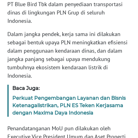
PT Blue Bird Tbk dalam penyediaan transportasi
REDAKSI
dinas di lingkungan PLN Grup di seluruh
Indonesia.
KARIR
Dalam jangka pendek, kerja sama ini dilakukan
DISCLAIMER
sebagai bentuk upaya PLN meningkatkan efisiensi
dalam penggunaan kendaraan dinas, dan dalam
Wahana
jangka panjang sebagai upaya mendukung
News
Regional
tumbuhnya ekosistem kendaraan listrik di
Indonesia.
WN
Baca Juga:
SUMUT
Perkuat Pengembangan Layanan dan Bisnis
WN
Ketenagalistrikan, PLN ES Teken Kerjasama
JAKARTA
dengan Maxima Daya Indonesia
Penandatanganan MoU pun dilakukan oleh
WN
JABAR
Executive Vice President Umum dan Aset Properti