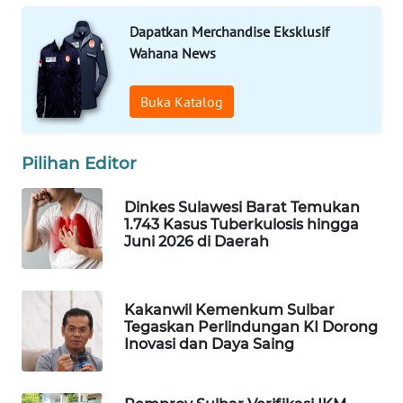
Dapatkan Merchandise Eksklusif
WAHANA
Wahana News
SPORT
Buka Katalog
WAHANA
UMKM
Pilihan Editor
WAHANA
SELEB
Dinkes Sulawesi Barat Temukan
1.743 Kasus Tuberkulosis hingga
Juni 2026 di Daerah
WAHANA
PERSONA
Kakanwil Kemenkum Sulbar
WAHANA
Tegaskan Perlindungan KI Dorong
OTOMOTIF
Inovasi dan Daya Saing
WAHANA
HEALTH