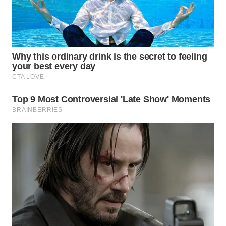
BEKASI
WN
BOGOR
WN
DEPOK
WN
TAPANULI
UTARA
WN
SAMOSIR
WN
PADANG
LAWAS