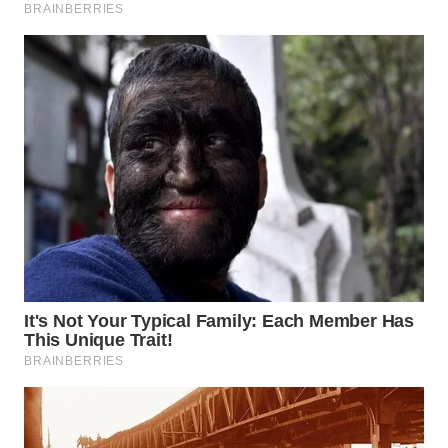
WN
PRIANGAN
TIMUR
WN
SEMARANG
WN
SOLO
WN
BOROBUDUR
WN
MADURA
WN