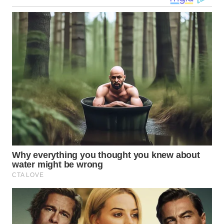
LANGKAT
WN
TAPANULI
SELATAN
WN
TANJUNG
LESUNG
WN
KARO
WN
SIMALUNGUN
WN
LABUHANBATU