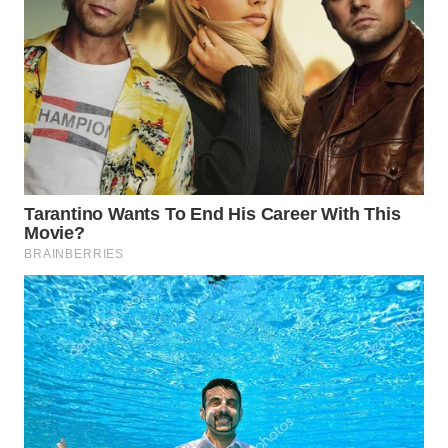
WN
TAPANULI
TENGAH
WN DELI
SERDANG
WN
TEBING
TINGGI
WN
PAKPAK
WN
KARAWANG
WN