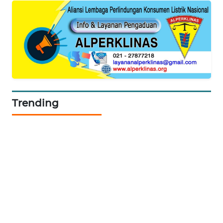
PORTAL
KONSUMEN
FORWAMKI
ALPERKLINAS
Trending
FORJASIDA
TAMBANG
NEWS
SITUNGIR
NEWS
SIDIKALANG
NEWS