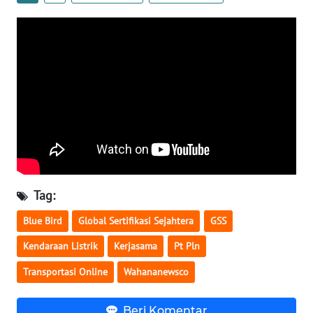
WN
NUSANTARA
WN
JOGJA
WN
JATIM
WN
Tag:
BALI
Blue Bird
Global Sertifikasi Sejahtera
GSS
WN
Kendaraan Listrik
Kerjasama
Pt Pln
KALBAR
Transportasi Online
Wahananewsco
WN
KALTENG
Beri Komentar