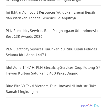
WN
Ini Ikhtiar Agincourt Resources Wujudkan Energi Bersih
MALUKU
dan Wariskan Kepada Generasi Selanjutnya
WN
PLN Electricity Services Raih Penghargaan 8th Indonesia
MALUT
Best CSR Awards 2026
WN
PLN Electricity Services Turunkan 30 Ribu Lebih Petugas
DAIRI
Selama Idul Adha 1447 H
WN
Idul Adha 1447 H, PLN Electricity Services Grup Potong 57
DANAU
TOBA
Hewan Kurban Salurkan 5.450 Paket Daging
WN
Blue Bird Vs Taksi Vietnam, Duel Inovasi di Industri Taksi
NIAS
Ramah Lingkungan
WN