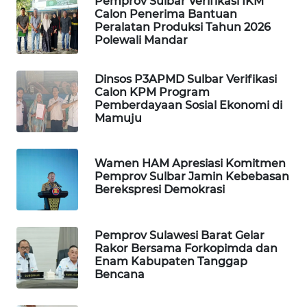
Pemprov Sulbar Verifikasi IKM
Calon Penerima Bantuan
Peralatan Produksi Tahun 2026
WAHANA
Polewali Mandar
DESA
WISATA
Dinsos P3APMD Sulbar Verifikasi
Calon KPM Program
LAPAK
Pemberdayaan Sosial Ekonomi di
WAHANA
Mamuju
Wahana
Network
Wamen HAM Apresiasi Komitmen
Pemprov Sulbar Jamin Kebebasan
Berekspresi Demokrasi
KONSUMEN
LISTRIK
Pemprov Sulawesi Barat Gelar
MASYARAKAT
Rakor Bersama Forkopimda dan
KELISTRIKAN
Enam Kabupaten Tanggap
Bencana
WALINKI