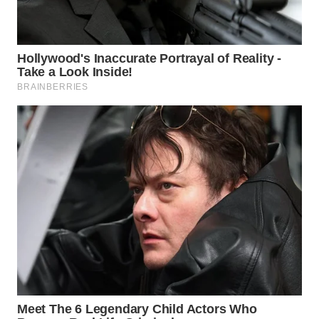
WN
SUMEDANG
WN
CIANJUR
WN
KEPULAUAN
SERIBU
WN
TANGERANG
WN
BINJAI
WN
CIREBON