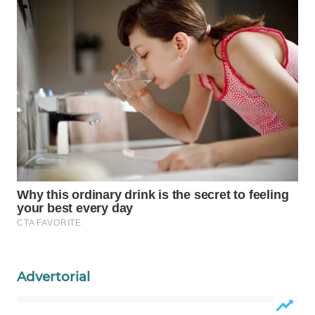
KONSUMEN
WAHANA
LISTRIK
WAHANA
TRAVEL
WAHANA
TV
WAHANANEWS
ID
WAHANANEWS
CO ID
Advertorial
WAHANANEWS
NET