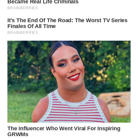
WN
INDRAMAYU
WN
KUNINGAN
WN
MAJALENGKA
WN
SUBANG
WN
SUKABUMI
WN
PURWAKARTA