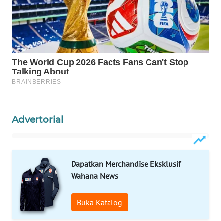
WAHANA
SPORT
WAHANA
UMKM
WAHANA
SELEB
Advertorial
WAHANA
PERSONA
Dapatkan Merchandise Eksklusif
WAHANA
Wahana News
OTOMOTIF
Buka Katalog
WAHANA
HEALTH