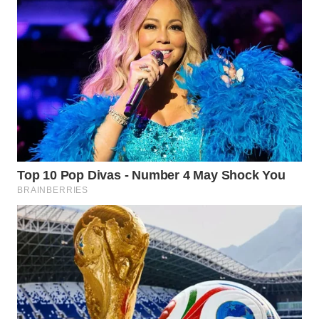
KONSUMEN
WAHANA
LISTRIK
WAHANA
TRAVEL
WAHANA
TV
WAHANANEWS
ID
WAHANANEWS
CO ID
WAHANANEWS
NET