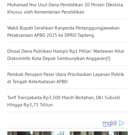
Muhamad Nur Usul Dana Pendidikan 20 Persen Dikelola
Khusus oleh Kementerian Pendidikan
WN
KALTARA
Wakil Bupati Serahkan Ranperda Pertanggungjawaban
Pelaksanaan APBD 2025 ke DPRD Tapteng
WN
KALSEL
Disoal Dana Publikasi Hampir Rp1 Miliar: Wartawan Nilai
Diskominfo Kota Depok Sembunyikan Anggaran(?)
WN
KALTIM
Pemkab Penajam Paser Utara Prioritaskan Layanan Publik
WN
di Tengah Keterbatasan APBD
SULSEL
Tarif Transjakarta Rp3.500 Masih Bertahan, DKI Subsidi
WN
Hingga Rp3,75 Triliun
GORONTALO
WN
SULUT