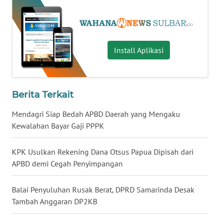
WN
NUSANTARA
Install Aplikasi
WN
JOGJA
Berita Terkait
WN
JATIM
Mendagri Siap Bedah APBD Daerah yang Mengaku
Kewalahan Bayar Gaji PPPK
WN
BALI
KPK Usulkan Rekening Dana Otsus Papua Dipisah dari
APBD demi Cegah Penyimpangan
WN
KALBAR
Balai Penyuluhan Rusak Berat, DPRD Samarinda Desak
Tambah Anggaran DP2KB
WN
KALTENG