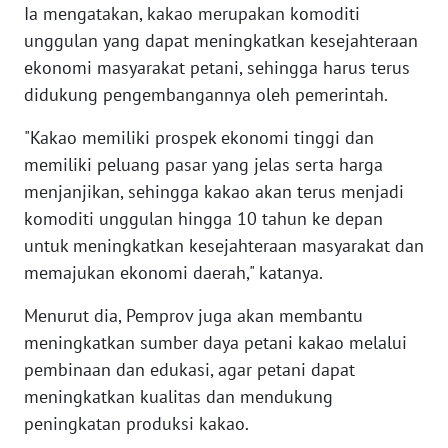
Ia mengatakan, kakao merupakan komoditi
unggulan yang dapat meningkatkan kesejahteraan
WN
BANTEN
ekonomi masyarakat petani, sehingga harus terus
didukung pengembangannya oleh pemerintah.
WN
"Kakao memiliki prospek ekonomi tinggi dan
NTT
memiliki peluang pasar yang jelas serta harga
WN
menjanjikan, sehingga kakao akan terus menjadi
KEPRI
komoditi unggulan hingga 10 tahun ke depan
untuk meningkatkan kesejahteraan masyarakat dan
WN
memajukan ekonomi daerah," katanya.
PAPUA
Menurut dia, Pemprov juga akan membantu
WN
meningkatkan sumber daya petani kakao melalui
PAPUA
pembinaan dan edukasi, agar petani dapat
BARAT
meningkatkan kualitas dan mendukung
peningkatan produksi kakao.
WN