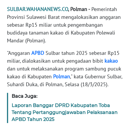
REDAKSI
SULBAR.WAHANANEWS.CO
, Polman -
Pemerintah
Provinsi Sulawesi Barat mengalokasikan anggaran
KARIR
sebesar Rp15 miliar untuk pengembangan
budidaya tanaman kakao di Kabupaten Polewali
DISCLAIMER
Mandar (Polman).
Wahana
"Anggaran
APBD
Sulbar tahun 2025 sebesar Rp15
News
miliar, dialokasikan untuk pengadaan bibit
kakao
Regional
dan untuk melaksanakan program sambung pucuk
kakao di Kabupaten
Polman
," kata Gubernur Sulbar,
WN
SUMUT
Suhardi Duka, di Polman, Selasa (18/3/2025).
Baca Juga:
WN
JAKARTA
Laporan Banggar DPRD Kabupaten Toba
Tentang Pertanggungjawaban Pelaksanaan
APBD Tahun 2025
WN
JABAR