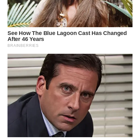
SURABAYA
WN
NATUNA
WN
BINTAN
WN
MANDALIKA
WN
LIKUPANG
WN
LABUANBAJO
WN
BORNEO