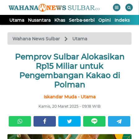
Utama
Nusantara
Khas
Serba-serbi
Opini
Indeks
WAHANA
Tutup
TV
Wahana News Sulbar
Utama
UTAMA
Pemprov Sulbar Alokasikan
Rp15 Miliar untuk
NUSANTARA
Pengembangan Kakao di
Polman
KHAS
Iskandar Muda - Utama
Kamis, 20 Maret 2025 - 09:18 WIB
SERBA-
SERBI
OPINI