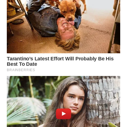
WN
PRIANGAN
TIMUR
WN
SEMARANG
WN
SOLO
WN
BOROBUDUR
WN
MADURA
WN