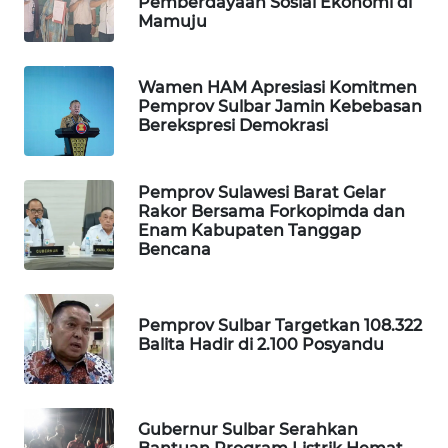
Pemberdayaan Sosial Ekonomi di
ID
Mamuju
MAWAKA
ID
Wamen HAM Apresiasi Komitmen
Pemprov Sulbar Jamin Kebebasan
Berekspresi Demokrasi
MARTABAT
NET
Pemprov Sulawesi Barat Gelar
PLN
Rakor Bersama Forkopimda dan
WATCH
Enam Kabupaten Tanggap
Bencana
MKLI
Pemprov Sulbar Targetkan 108.322
LPKKI
Balita Hadir di 2.100 Posyandu
LKKI
Gubernur Sulbar Serahkan
KOPEKLIN