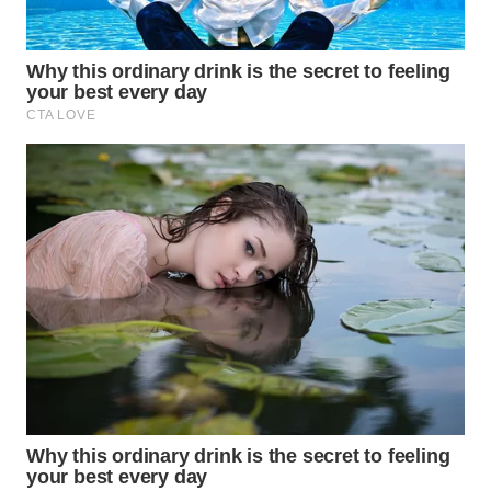
BEKASI
WN
BOGOR
WN
DEPOK
WN
TAPANULI
UTARA
WN
SAMOSIR
WN
PADANG
LAWAS