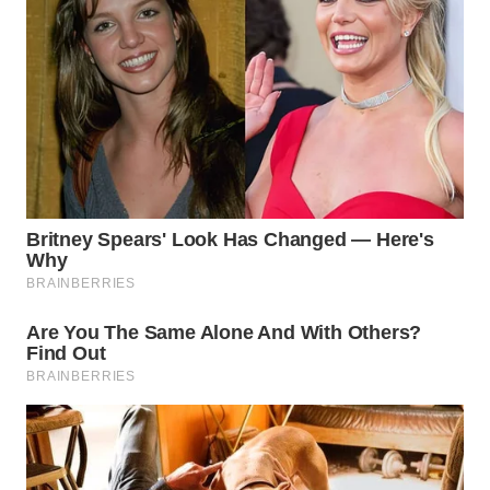
WN
INDRAMAYU
WN
KUNINGAN
WN
MAJALENGKA
WN
SUBANG
WN
SUKABUMI
WN
PURWAKARTA