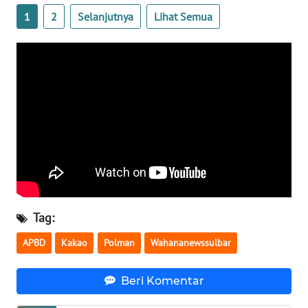
SULBAR
1
2
Selanjutnya
Lihat Semua
WN
BABEL
WN
SUMBAR
WN
SUMSEL
WN
BENGKULU
Tag:
WN
APBD
Kakao
Polman
Wahananewssulbar
LAMPUNG
Beri Komentar
WN
JATENG