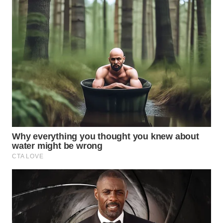
WN
MALUKU
WN
MALUT
WN
DAIRI
WN
DANAU
TOBA
WN
NIAS
WN