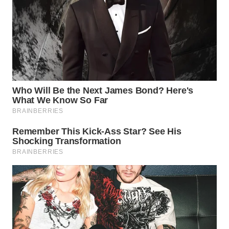
LANGKAT
WN
TAPANULI
SELATAN
WN
TANJUNG
LESUNG
WN
KARO
WN
SIMALUNGUN
WN
LABUHANBATU