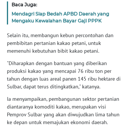
RIAU
Baca Juga:
Mendagri Siap Bedah APBD Daerah yang
WN
Mengaku Kewalahan Bayar Gaji PPPK
SERAMBI
Selain itu, membangun kebun percontohan dan
WN
pembibitan pertanian kakao petani, untuk
JAMBI
memenuhi kebutuhan bibit kakao petani.
WN
"Diharapkan dengan bantuan yang diberikan
SULTRA
produksi kakao yang mencapai 76 ribu ton per
tahun dengan luas areal panen 145 ribu hektare di
WN
Sulbar, dapat terus ditingkatkan," katanya.
NTB
Ia menyampaikan, pembangunan sektor pertanian
WN
diantaranya komoditi kakao, merupakan visi
SULTENG
Pemprov Sulbar yang akan diwujudkan lima tahun
ke depan untuk memajukan ekonomi daerah.
WN