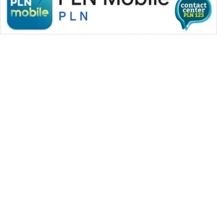
WAHANA MEDIA GROUP
|
|
|
WAHANA NEWS co
WAHANA TANI
WAHANA ADVOKAT
|
|
WAHANA INFRASTRUKTUR
WAHANA KONSUMEN
|
|
|
WAHANA LISTRIK
WAHANA TRAVEL
WAHANA TV
|
|
|
WAHANANEWS id
WAHANANEWS CO ID
WAHANANEWS NET
|
|
|
WAHANA SPORT ID
Wahana UMKM
Wahana Seleb