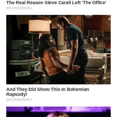
Wahana
Media
Group
WAHANA
NEWS
WAHANA
TANI
WAHANA
ADVOKAT
WAHANA
INFRASTRUKTUR
WAHANA