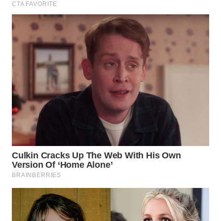
WN
SUMEDANG
WN
CIANJUR
WN
KEPULAUAN
SERIBU
WN
TANGERANG
WN
BINJAI
WN
CIREBON