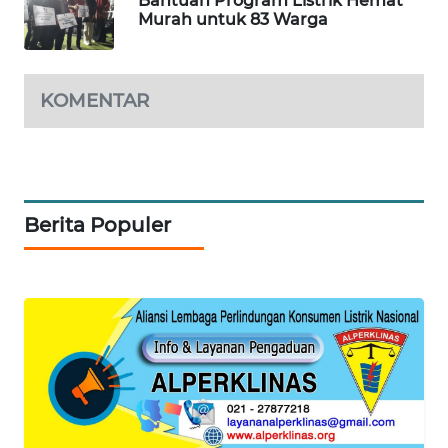
Bantuan Program Listrik Hemat
Murah untuk 83 Warga
PORTAL
KONSUMEN
KOMENTAR
FORWAMKI
ALPERKLINAS
Berita Populer
FORJASIDA
TAMBANG
NEWS
SITUNGIR
NEWS
SIDIKALANG
NEWS