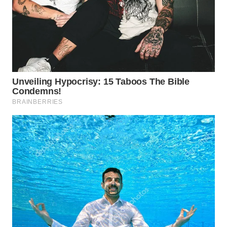
WN
TAPANULI
TENGAH
WN DELI
SERDANG
WN
TEBING
TINGGI
WN
PAKPAK
WN
KARAWANG
WN