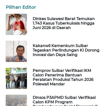
Pilihan Editor
WAHANA
DESA
Dinkes Sulawesi Barat Temukan
WISATA
1.743 Kasus Tuberkulosis hingga
Juni 2026 di Daerah
LAPAK
WAHANA
Kakanwil Kemenkum Sulbar
Wahana
Tegaskan Perlindungan KI Dorong
Network
Inovasi dan Daya Saing
KONSUMEN
Pemprov Sulbar Verifikasi IKM
LISTRIK
Calon Penerima Bantuan
Peralatan Produksi Tahun 2026
Polewali Mandar
MASYARAKAT
KELISTRIKAN
Dinsos P3APMD Sulbar Verifikasi
Calon KPM Program
WALINKI