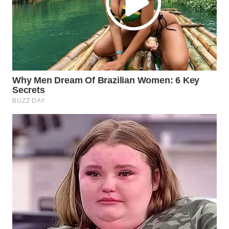
SURABAYA
WN
NATUNA
WN
BINTAN
WN
MANDALIKA
WN
LIKUPANG
WN
LABUANBAJO
WN
BORNEO