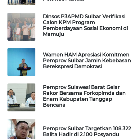
ID
Dinsos P3APMD Sulbar Verifikasi
MAWAKA
Calon KPM Program
ID
Pemberdayaan Sosial Ekonomi di
Mamuju
MARTABAT
NET
Wamen HAM Apresiasi Komitmen
Pemprov Sulbar Jamin Kebebasan
PLN
Berekspresi Demokrasi
WATCH
MKLI
Pemprov Sulawesi Barat Gelar
Rakor Bersama Forkopimda dan
Enam Kabupaten Tanggap
LPKKI
Bencana
LKKI
Pemprov Sulbar Targetkan 108.322
Balita Hadir di 2.100 Posyandu
KOPEKLIN