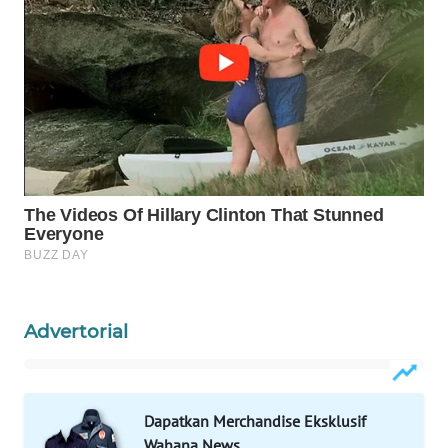
WAHANA
SPORT
WAHANA
UMKM
WAHANA
SELEB
WAHANA
PERSONA
Advertorial
WAHANA
OTOMOTIF
WAHANA
Dapatkan Merchandise Eksklusif
HEALTH
Wahana News