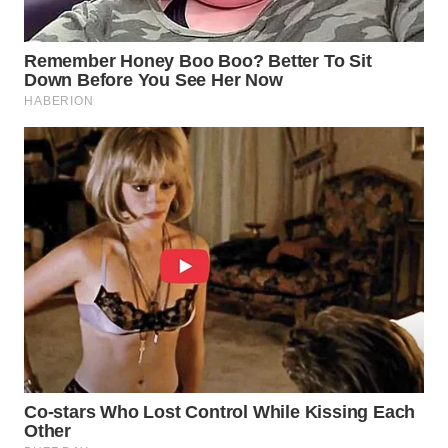
Wahana
Media
Group
WAHANA
NEWS
WAHANA
TANI
WAHANA
ADVOKAT
WAHANA
INFRASTRUKTUR
WAHANA