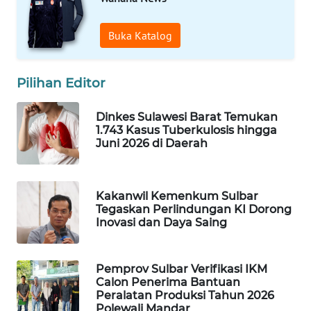
WAHANA
Buka Katalog
DESA
WISATA
Pilihan Editor
LAPAK
WAHANA
Dinkes Sulawesi Barat Temukan
1.743 Kasus Tuberkulosis hingga
Juni 2026 di Daerah
Wahana
Network
Kakanwil Kemenkum Sulbar
KONSUMEN
Tegaskan Perlindungan KI Dorong
LISTRIK
Inovasi dan Daya Saing
MASYARAKAT
KELISTRIKAN
Pemprov Sulbar Verifikasi IKM
Calon Penerima Bantuan
Peralatan Produksi Tahun 2026
WALINKI
Polewali Mandar