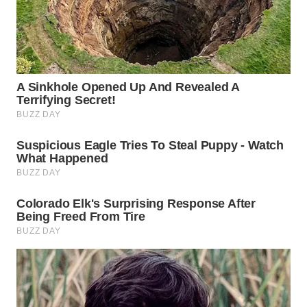
WN
TAPANULI
TENGAH
WN DELI
SERDANG
WN
TEBING
TINGGI
WN
PAKPAK
WN
KARAWANG
WN