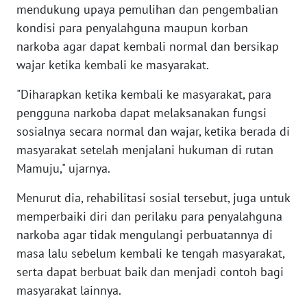
mendukung upaya pemulihan dan pengembalian
kondisi para penyalahguna maupun korban
WN
BANTEN
narkoba agar dapat kembali normal dan bersikap
wajar ketika kembali ke masyarakat.
WN
"Diharapkan ketika kembali ke masyarakat, para
NTT
pengguna narkoba dapat melaksanakan fungsi
WN
sosialnya secara normal dan wajar, ketika berada di
KEPRI
masyarakat setelah menjalani hukuman di rutan
Mamuju," ujarnya.
WN
PAPUA
Menurut dia, rehabilitasi sosial tersebut, juga untuk
memperbaiki diri dan perilaku para penyalahguna
WN
narkoba agar tidak mengulangi perbuatannya di
PAPUA
masa lalu sebelum kembali ke tengah masyarakat,
BARAT
serta dapat berbuat baik dan menjadi contoh bagi
masyarakat lainnya.
WN