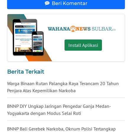
Beri Komentar
WN
NUSANTARA
WN
JOGJA
Install Aplikasi
WN
JATIM
Berita Terkait
WN
Warga Binaan Rutan Palangka Raya Terancam 20 Tahun
BALI
Penjara Atas Kepemilikan Narkoba
WN
BNNP DIY Ungkap Jaringan Pengedar Ganja Medan-
KALBAR
Yogyakarta dengan Modus Selai Roti
WN
BNNP Bali Gerebek Narkoba, Oknum Polisi Tertangkap
KALTENG