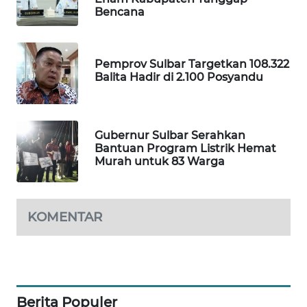
Bencana
SIBARAGAS
NEWS
Pemprov Sulbar Targetkan 108.322
Balita Hadir di 2.100 Posyandu
METRO
SIANTAR
NEWS
Gubernur Sulbar Serahkan
Bantuan Program Listrik Hemat
METRO
Murah untuk 83 Warga
MEDAN
NEWS
KOMENTAR
METRO
JAKARTA
NEWS
KRT
NEWS
Berita Populer