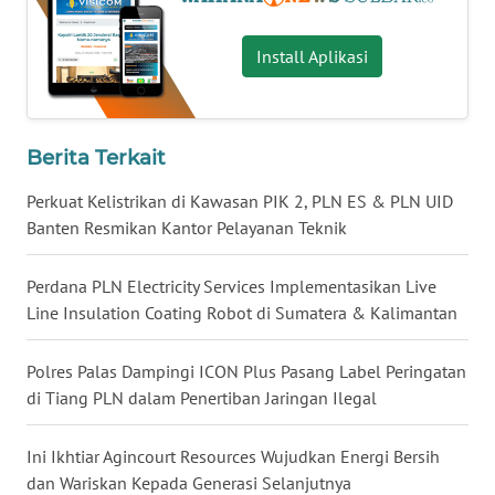
WN
Install Aplikasi
KALTARA
WN
Berita Terkait
KALSEL
Perkuat Kelistrikan di Kawasan PIK 2, PLN ES & PLN UID
WN
Banten Resmikan Kantor Pelayanan Teknik
KALTIM
Perdana PLN Electricity Services Implementasikan Live
WN
Line Insulation Coating Robot di Sumatera & Kalimantan
SULSEL
Polres Palas Dampingi ICON Plus Pasang Label Peringatan
WN
di Tiang PLN dalam Penertiban Jaringan Ilegal
GORONTALO
Ini Ikhtiar Agincourt Resources Wujudkan Energi Bersih
WN
dan Wariskan Kepada Generasi Selanjutnya
SULUT