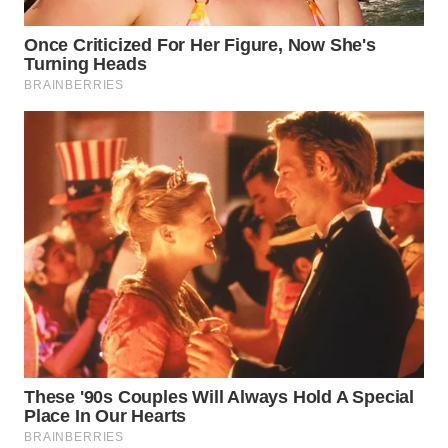
WN
PRIANGAN
TIMUR
WN
SEMARANG
WN
SOLO
WN
BOROBUDUR
WN
MADURA
WN