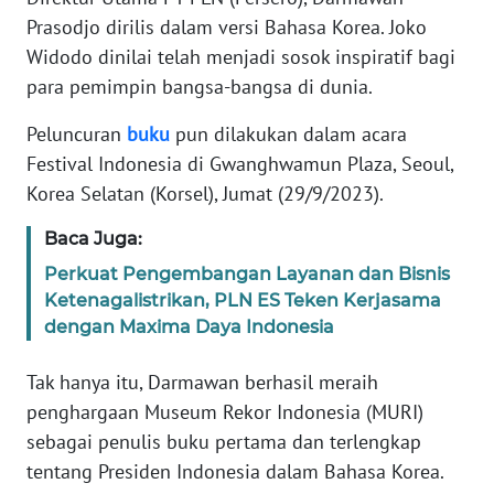
REDAKSI
Prasodjo dirilis dalam versi Bahasa Korea. Joko
Widodo dinilai telah menjadi sosok inspiratif bagi
KARIR
para pemimpin bangsa-bangsa di dunia.
Peluncuran
buku
pun dilakukan dalam acara
DISCLAIMER
Festival Indonesia di Gwanghwamun Plaza, Seoul,
Korea Selatan (Korsel), Jumat (29/9/2023).
Wahana
News
Regional
Baca Juga:
Perkuat Pengembangan Layanan dan Bisnis
WN
Ketenagalistrikan, PLN ES Teken Kerjasama
SUMUT
dengan Maxima Daya Indonesia
WN
Tak hanya itu, Darmawan berhasil meraih
JAKARTA
penghargaan Museum Rekor Indonesia (MURI)
sebagai penulis buku pertama dan terlengkap
WN
tentang Presiden Indonesia dalam Bahasa Korea.
JABAR