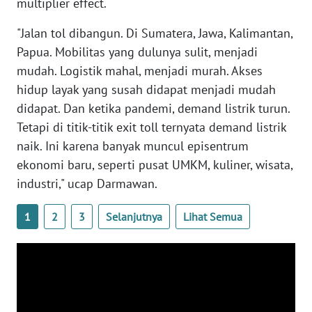
SULBAR
multiplier effect.
"Jalan tol dibangun. Di Sumatera, Jawa, Kalimantan,
WN
Papua. Mobilitas yang dulunya sulit, menjadi
BABEL
mudah. Logistik mahal, menjadi murah. Akses
hidup layak yang susah didapat menjadi mudah
WN
SUMBAR
didapat. Dan ketika pandemi, demand listrik turun.
Tetapi di titik-titik exit toll ternyata demand listrik
WN
naik. Ini karena banyak muncul episentrum
SUMSEL
ekonomi baru, seperti pusat UMKM, kuliner, wisata,
industri," ucap Darmawan.
WN
BENGKULU
1
2
3
Selanjutnya
Lihat Semua
WN
LAMPUNG
WN
JATENG