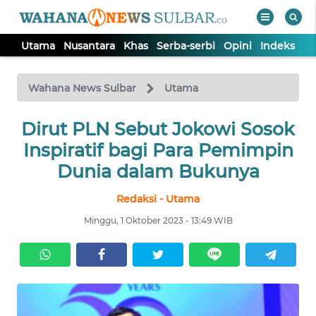
Utama
Nusantara
Khas
Serba-serbi
Opini
Indeks
WAHANA
Tutup
TV
Wahana News Sulbar
Utama
UTAMA
Dirut PLN Sebut Jokowi Sosok
Inspiratif bagi Para Pemimpin
NUSANTARA
Dunia dalam Bukunya
Redaksi - Utama
KHAS
Minggu, 1 Oktober 2023 - 13:49 WIB
SERBA-
SERBI
OPINI