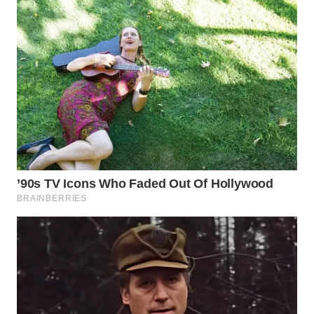
WN
SUMEDANG
WN
CIANJUR
WN
KEPULAUAN
SERIBU
WN
TANGERANG
WN
BINJAI
WN
CIREBON