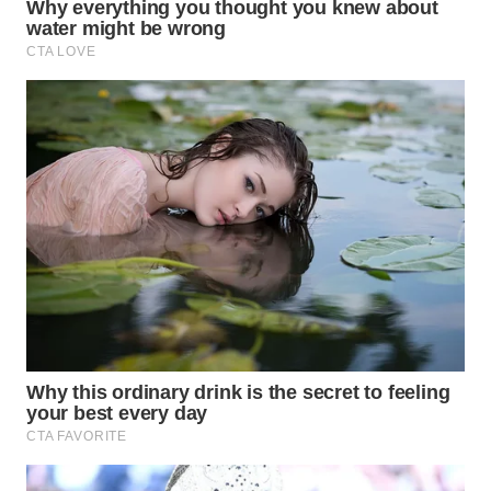
WAHANA
SPORT
WAHANA
UMKM
WAHANA
SELEB
WAHANA
PERSONA
WAHANA
OTOMOTIF
WAHANA
HEALTH