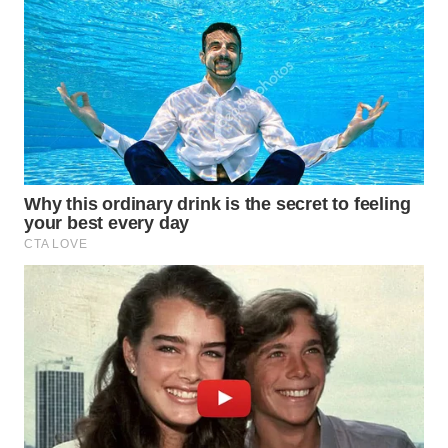
Wahana
Media
Group
WAHANA
NEWS
WAHANA
TANI
WAHANA
ADVOKAT
WAHANA
INFRASTRUKTUR
WAHANA