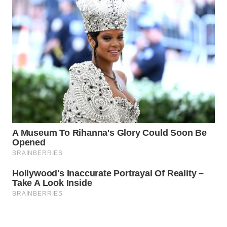
WAHANA
DESA
WISATA
LAPAK
WAHANA
Wahana
Network
KONSUMEN
LISTRIK
MASYARAKAT
KELISTRIKAN
WALINKI