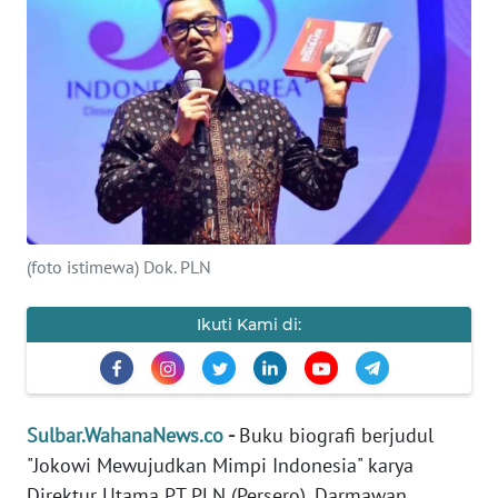
Informasi
INDEKS
BERITA
KONTAK
KAMI
INFO
(foto istimewa) Dok. PLN
IKLAN
Ikuti Kami di:
TENTANG
KAMI
PEDOMAN
Sulbar.WahanaNews.co
-
Buku biografi berjudul
MEDIA
SIBER
"Jokowi Mewujudkan Mimpi Indonesia" karya
Direktur Utama PT PLN (Persero), Darmawan