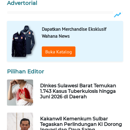
ID
Advertorial
MAWAKA
ID
Dapatkan Merchandise Eksklusif
Wahana News
MARTABAT
NET
Buka Katalog
PLN
WATCH
Pilihan Editor
MKLI
Dinkes Sulawesi Barat Temukan
1.743 Kasus Tuberkulosis hingga
LPKKI
Juni 2026 di Daerah
LKKI
Kakanwil Kemenkum Sulbar
Tegaskan Perlindungan KI Dorong
KOPEKLIN
Inovasi dan Daya Saing