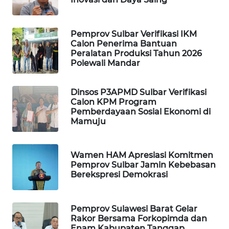
PORTAL
KONSUMEN
Pemprov Sulbar Verifikasi IKM
Calon Penerima Bantuan
Peralatan Produksi Tahun 2026
FORWAMKI
Polewali Mandar
ALPERKLINAS
Dinsos P3APMD Sulbar Verifikasi
Calon KPM Program
Pemberdayaan Sosial Ekonomi di
FORJASIDA
Mamuju
TAMBANG
NEWS
Wamen HAM Apresiasi Komitmen
Pemprov Sulbar Jamin Kebebasan
Berekspresi Demokrasi
SITUNGIR
NEWS
Pemprov Sulawesi Barat Gelar
SIDIKALANG
Rakor Bersama Forkopimda dan
Enam Kabupaten Tanggap
NEWS