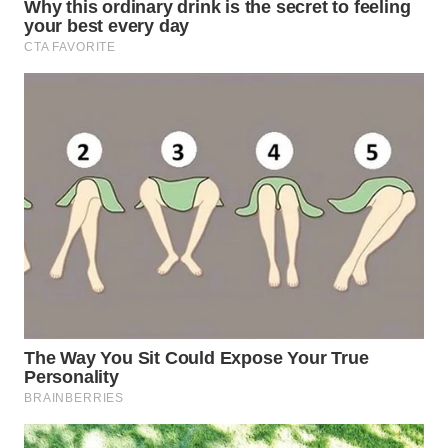
BEKASI
WN
BOGOR
WN
DEPOK
WN
TAPANULI
UTARA
WN
SAMOSIR
WN
PADANG
LAWAS