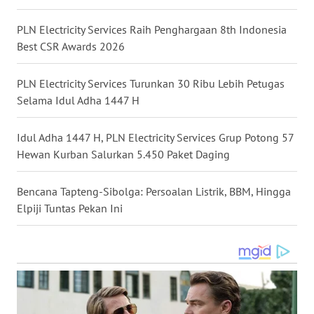
PLN Electricity Services Raih Penghargaan 8th Indonesia
WN
MALUKU
Best CSR Awards 2026
WN
PLN Electricity Services Turunkan 30 Ribu Lebih Petugas
MALUT
Selama Idul Adha 1447 H
WN
Idul Adha 1447 H, PLN Electricity Services Grup Potong 57
DAIRI
Hewan Kurban Salurkan 5.450 Paket Daging
WN
Bencana Tapteng-Sibolga: Persoalan Listrik, BBM, Hingga
DANAU
Elpiji Tuntas Pekan Ini
TOBA
WN
NIAS
WN