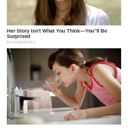
WN
TAPANULI
TENGAH
WN DELI
SERDANG
WN
TEBING
TINGGI
WN
PAKPAK
WN
KARAWANG
WN