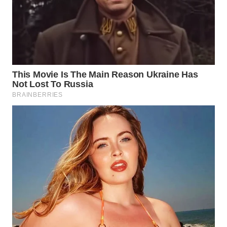
WN
INDRAMAYU
WN
KUNINGAN
WN
MAJALENGKA
WN
SUBANG
WN
SUKABUMI
WN
PURWAKARTA