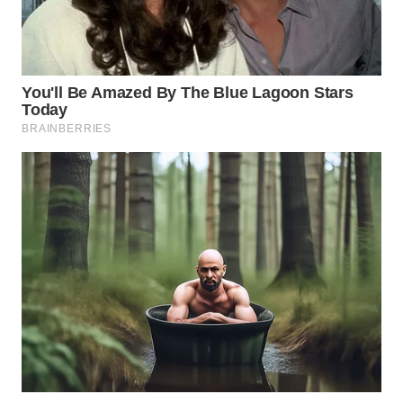
KONSUMEN
WAHANA
LISTRIK
WAHANA
TRAVEL
WAHANA
TV
WAHANANEWS
ID
WAHANANEWS
CO ID
WAHANANEWS
NET