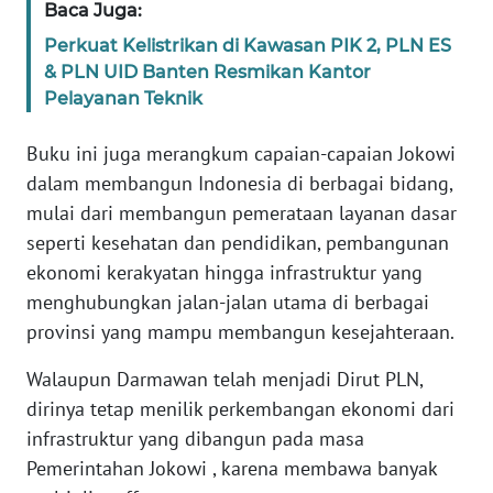
RIAU
Baca Juga:
Perkuat Kelistrikan di Kawasan PIK 2, PLN ES
WN
& PLN UID Banten Resmikan Kantor
SERAMBI
Pelayanan Teknik
WN
Buku ini juga merangkum capaian-capaian Jokowi
JAMBI
dalam membangun Indonesia di berbagai bidang,
mulai dari membangun pemerataan layanan dasar
WN
seperti kesehatan dan pendidikan, pembangunan
SULTRA
ekonomi kerakyatan hingga infrastruktur yang
menghubungkan jalan-jalan utama di berbagai
WN
provinsi yang mampu membangun kesejahteraan.
NTB
Walaupun Darmawan telah menjadi Dirut PLN,
WN
dirinya tetap menilik perkembangan ekonomi dari
SULTENG
infrastruktur yang dibangun pada masa
Pemerintahan Jokowi , karena membawa banyak
WN