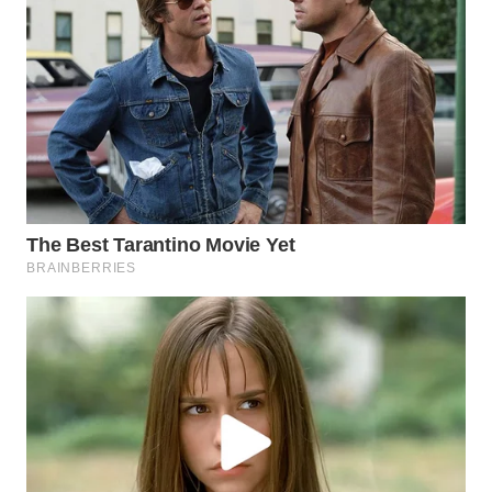
LANGKAT
WN
TAPANULI
SELATAN
WN
TANJUNG
LESUNG
WN
KARO
WN
SIMALUNGUN
WN
LABUHANBATU