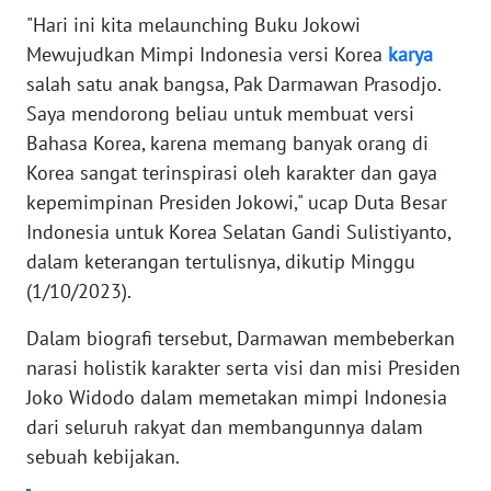
"Hari ini kita melaunching Buku Jokowi
WN
Mewujudkan Mimpi Indonesia versi Korea
karya
BANTEN
salah satu anak bangsa, Pak Darmawan Prasodjo.
Saya mendorong beliau untuk membuat versi
WN
Bahasa Korea, karena memang banyak orang di
NTT
Korea sangat terinspirasi oleh karakter dan gaya
kepemimpinan Presiden Jokowi," ucap Duta Besar
WN
KEPRI
Indonesia untuk Korea Selatan Gandi Sulistiyanto,
dalam keterangan tertulisnya, dikutip Minggu
WN
(1/10/2023).
PAPUA
Dalam biografi tersebut, Darmawan membeberkan
narasi holistik karakter serta visi dan misi Presiden
WN
PAPUA
Joko Widodo dalam memetakan mimpi Indonesia
BARAT
dari seluruh rakyat dan membangunnya dalam
sebuah kebijakan.
WN