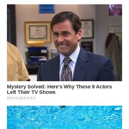
SURABAYA
WN
NATUNA
WN
BINTAN
WN
MANDALIKA
WN
LIKUPANG
WN
LABUANBAJO
WN
BORNEO