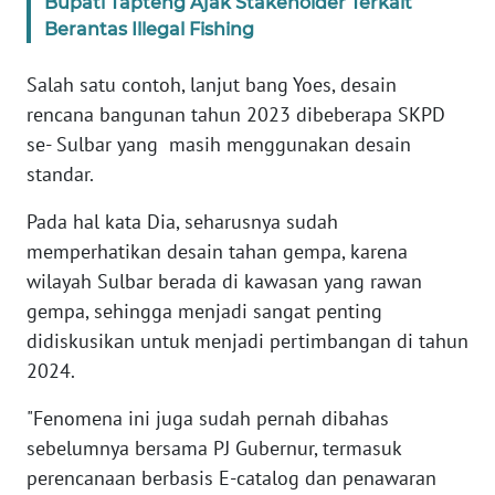
Bupati Tapteng Ajak Stakeholder Terkait
RIAU
Berantas Illegal Fishing
WN
Salah satu contoh, lanjut bang Yoes, desain
SERAMBI
rencana bangunan tahun 2023 dibeberapa SKPD
se- Sulbar yang masih menggunakan desain
WN
JAMBI
standar.
Pada hal kata Dia, seharusnya sudah
WN
memperhatikan desain tahan gempa, karena
SULTRA
wilayah Sulbar berada di kawasan yang rawan
WN
gempa, sehingga menjadi sangat penting
NTB
didiskusikan untuk menjadi pertimbangan di tahun
2024.
WN
SULTENG
"Fenomena ini juga sudah pernah dibahas
sebelumnya bersama PJ Gubernur, termasuk
WN
perencanaan berbasis E-catalog dan penawaran