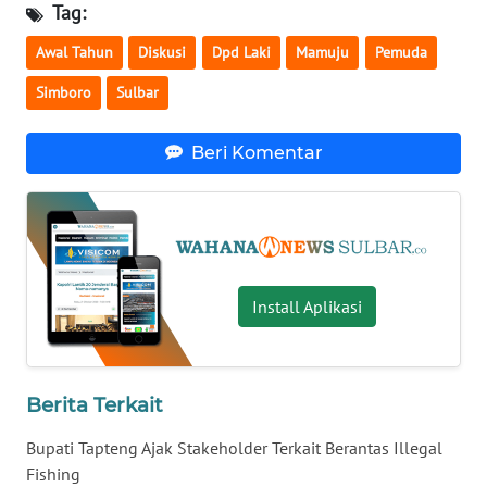
Tag:
Awal Tahun
Diskusi
Dpd Laki
Mamuju
Pemuda
WN
NUSANTARA
Simboro
Sulbar
WN
Beri Komentar
JOGJA
WN
JATIM
WN
Install Aplikasi
BALI
WN
KALBAR
Berita Terkait
Bupati Tapteng Ajak Stakeholder Terkait Berantas Illegal
WN
Fishing
KALTENG