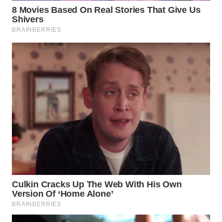
WN
SUMEDANG
WN
CIANJUR
WN
KEPULAUAN
SERIBU
WN
TANGERANG
WN
BINJAI
WN
CIREBON