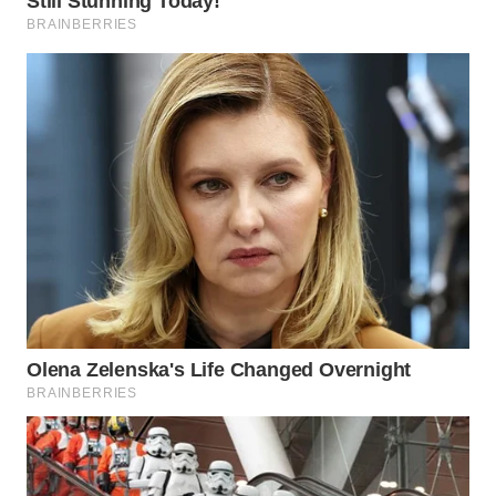
LANGKAT
WN
TAPANULI
SELATAN
WN
TANJUNG
LESUNG
WN
KARO
WN
SIMALUNGUN
WN
LABUHANBATU