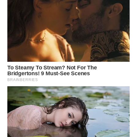
WAHANA
SPORT
WAHANA
UMKM
WAHANA
SELEB
WAHANA
PERSONA
WAHANA
OTOMOTIF
WAHANA
HEALTH