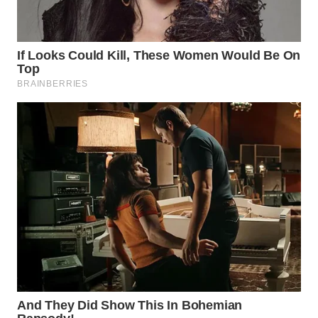
SURABAYA
WN
NATUNA
WN
BINTAN
WN
MANDALIKA
WN
LIKUPANG
WN
LABUANBAJO
WN
BORNEO