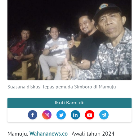
Informasi
INDEKS
BERITA
KONTAK
KAMI
INFO
IKLAN
Suasana diskusi lepas pemuda Simboro di Mamuju
TENTANG
KAMI
Ikuti Kami di:
PEDOMAN
MEDIA
SIBER
Mamuju,
Wahananews.co
- Awali tahun 2024