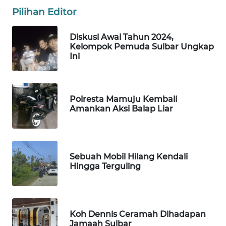
ID
Pilihan Editor
MAWAKA
Diskusi Awal Tahun 2024,
ID
Kelompok Pemuda Sulbar Ungkap
Ini
MARTABAT
NET
Polresta Mamuju Kembali
PLN
Amankan Aksi Balap Liar
WATCH
MKLI
Sebuah Mobil Hilang Kendali
Hingga Terguling
LPKKI
LKKI
Koh Dennis Ceramah Dihadapan
KOPEKLIN
Jamaah Sulbar