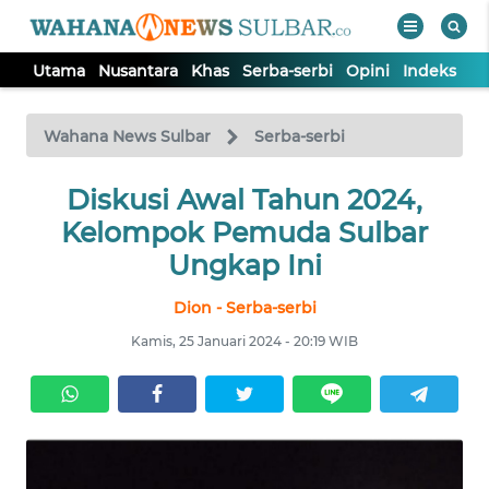
Utama
Nusantara
Khas
Serba-serbi
Opini
Indeks
WAHANA
Tutup
TV
Wahana News Sulbar
Serba-serbi
UTAMA
Diskusi Awal Tahun 2024,
Kelompok Pemuda Sulbar
NUSANTARA
Ungkap Ini
Dion - Serba-serbi
KHAS
Kamis, 25 Januari 2024 - 20:19 WIB
SERBA-
SERBI
OPINI