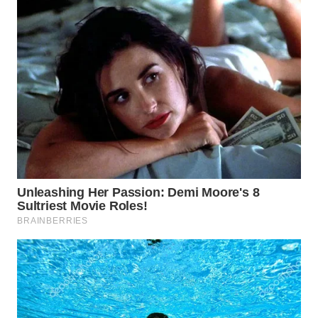
WN
INDRAMAYU
WN
KUNINGAN
WN
MAJALENGKA
WN
SUBANG
WN
SUKABUMI
WN
PURWAKARTA