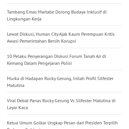
Tambang Emas Martabe Dorong Budaya Inklusif di
WN
Lingkungan Kerja
KALTARA
Lewat Diskusi, Human City Ajak Kaum Perempuan Kritis
WN
KALSEL
Awasi Pemerintahan Bersih Korupsi
WN
10 Pelaku Penyerangan Diskusi Forum Tanah Air di
KALTIM
Kemang Dalam Pengejaran Polisi
WN
Murka di Hadapan Rocky Gerung, Inilah Profil Silfester
SULSEL
Matutina
WN
Viral Debat Panas Rocky Gerung Vs Silfester Matutina di
GORONTALO
Layar Kaca
WN
Ketua Umum Golkar Ungkap Pesan dari Presiden Terpilih
SULUT