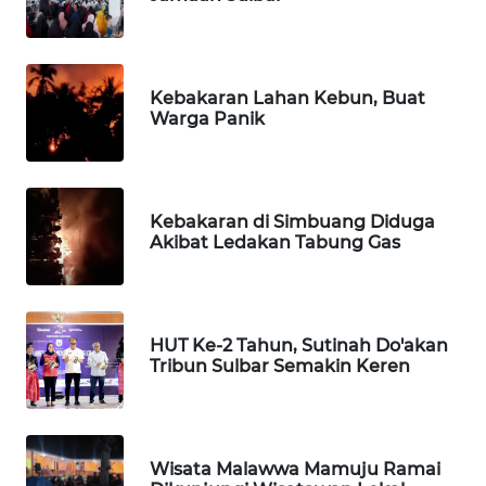
PORTAL
KONSUMEN
Kebakaran Lahan Kebun, Buat
Warga Panik
FORWAMKI
ALPERKLINAS
Kebakaran di Simbuang Diduga
Akibat Ledakan Tabung Gas
FORJASIDA
TAMBANG
NEWS
HUT Ke-2 Tahun, Sutinah Do'akan
Tribun Sulbar Semakin Keren
SITUNGIR
NEWS
SIDIKALANG
Wisata Malawwa Mamuju Ramai
NEWS