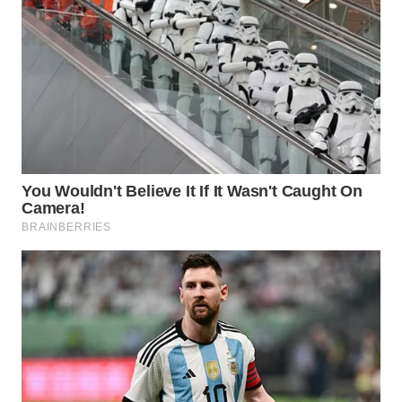
WN
TAPANULI
TENGAH
WN DELI
SERDANG
WN
TEBING
TINGGI
WN
PAKPAK
WN
KARAWANG
WN