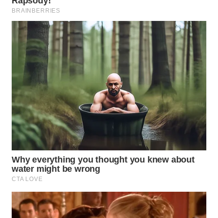
Wahana
Media
Group
WAHANA
NEWS
WAHANA
TANI
WAHANA
ADVOKAT
WAHANA
INFRASTRUKTUR
WAHANA