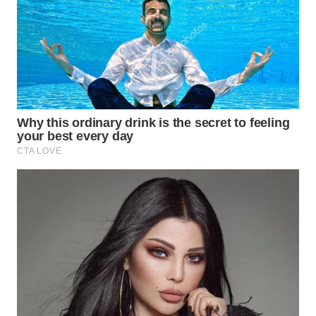
WN
PRIANGAN
TIMUR
WN
SEMARANG
WN
SOLO
WN
BOROBUDUR
WN
MADURA
WN