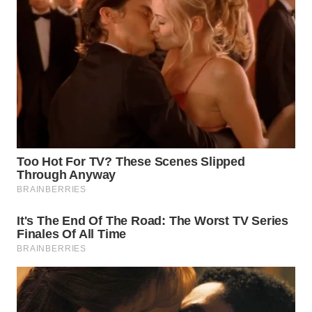
KONSUMEN
WAHANA
LISTRIK
WAHANA
TRAVEL
WAHANA
TV
WAHANANEWS
ID
WAHANANEWS
CO ID
WAHANANEWS
NET