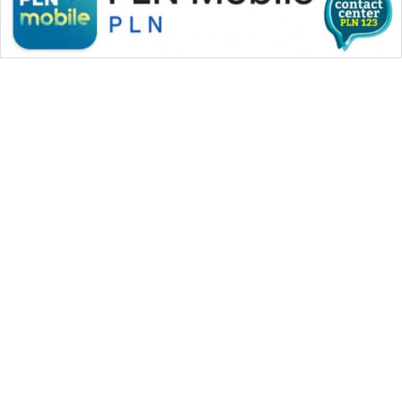
WAHANA MEDIA GROUP
|
|
|
WAHANA NEWS co
WAHANA TANI
WAHANA ADVOKAT
|
|
WAHANA INFRASTRUKTUR
WAHANA KONSUMEN
|
|
|
WAHANA LISTRIK
WAHANA TRAVEL
WAHANA TV
|
|
|
WAHANANEWS id
WAHANANEWS CO ID
WAHANANEWS NET
|
|
|
WAHANA SPORT ID
Wahana UMKM
Wahana Seleb
|
|
|
Wahana Persona
Wahana Otomotif
Wahana Health