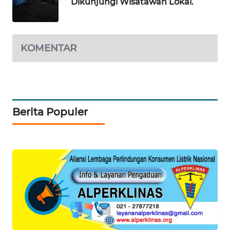
Dikunjungi Wisatawan Lokal.
SIBARAGAS
NEWS
KOMENTAR
METRO
SIANTAR
NEWS
Berita Populer
METRO
MEDAN
NEWS
METRO
JAKARTA
NEWS
KRT
NEWS