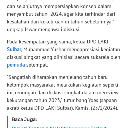
dan selanjutnya mempersiapkan konsep dalam
WN
menyambut tahun 2024, agar kita terhindar dari
BANTEN
kesalahan dan kekeliruan di tahun sebelumnya,"
ungkap Iswar mengawali diskusi.
WN
NTT
Pada kesempatan yang sama, ketua DPD LAKI
Sulbar
, Muhammad Yushar mengapresiasi kegiatan
WN
diskusi singkat yang diinisiasi secara sukarela oleh
KEPRI
pemuda
setempat.
WN
"Sangatlah diharapkan menjelang tahun baru
PAPUA
kelompok masyarakat melakukan kegiatan seperti
ini, renungan dan diskusi singkat dalam mereview
WN
kekurangan tahun 2023," tutur bang Yoes (sapaan
PAPUA
akrab ketua DPD LAKI Sulbar). Kamis, (25/1/2024).
BARAT
Baca Juga:
WN