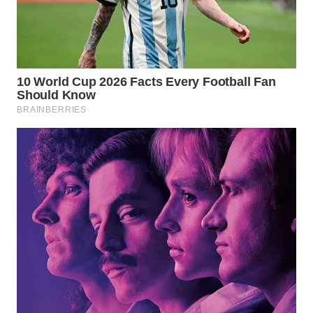
BEKASI
WN
BOGOR
WN
DEPOK
WN
TAPANULI
UTARA
WN
SAMOSIR
WN
PADANG
LAWAS