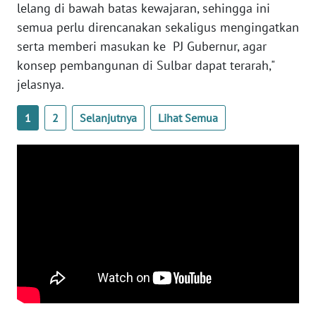
SULBAR
lelang di bawah batas kewajaran, sehingga ini
semua perlu direncanakan sekaligus mengingatkan
WN
serta memberi masukan ke PJ Gubernur, agar
BABEL
konsep pembangunan di Sulbar dapat terarah,"
jelasnya.
WN
SUMBAR
1
2
Selanjutnya
Lihat Semua
WN
SUMSEL
WN
BENGKULU
WN
LAMPUNG
WN
JATENG