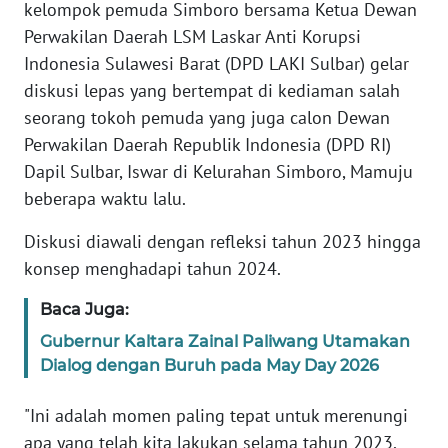
kelompok pemuda Simboro bersama Ketua Dewan
REDAKSI
Perwakilan Daerah LSM Laskar Anti Korupsi
Indonesia Sulawesi Barat (DPD LAKI Sulbar) gelar
KARIR
diskusi lepas yang bertempat di kediaman salah
seorang tokoh pemuda yang juga calon Dewan
DISCLAIMER
Perwakilan Daerah Republik Indonesia (DPD RI)
Dapil Sulbar, Iswar di Kelurahan Simboro, Mamuju
Wahana
News
beberapa waktu lalu.
Regional
Diskusi diawali dengan refleksi tahun 2023 hingga
WN
konsep menghadapi tahun 2024.
SUMUT
Baca Juga:
WN
Gubernur Kaltara Zainal Paliwang Utamakan
JAKARTA
Dialog dengan Buruh pada May Day 2026
"Ini adalah momen paling tepat untuk merenungi
WN
JABAR
apa yang telah kita lakukan selama tahun 2023,