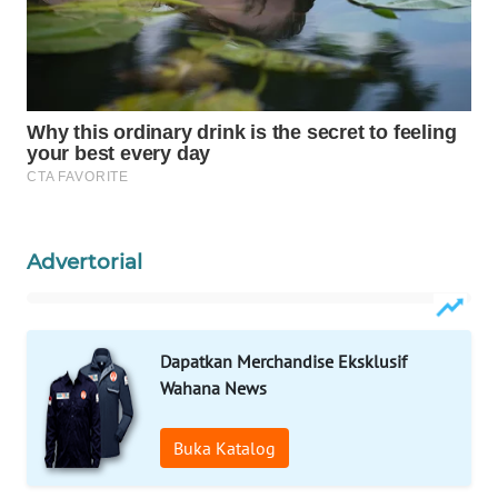
WAHANA
DESA
WISATA
LAPAK
WAHANA
Wahana
Network
Advertorial
KONSUMEN
LISTRIK
Dapatkan Merchandise Eksklusif
Wahana News
MASYARAKAT
KELISTRIKAN
Buka Katalog
WALINKI